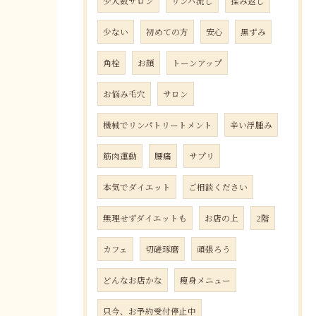
少人数サロン
リンパ流し
揉み返し
少ない
初めての方
安心
黒ずみ
角栓
お顔
トーンアップ
お悩み毛穴
サロン
機械でリンパトリートメント
辛い浮腫み
筋肉運動
腰痛
サプリ
本気でダイエット
ご相談ください
無理せずダイエットも
お店の上
2階
カフェ
切磋琢磨
頑張ろう
どんなお店かな
瘦身メニュー
只今、お予約受付停止中