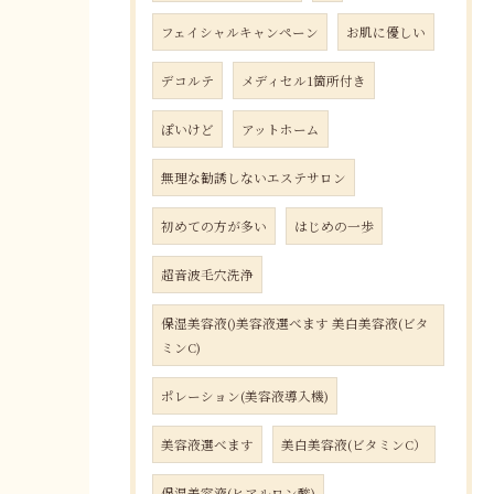
フェイシャルキャンペーン
お肌に優しい
デコルテ
メディセル1箇所付き
ぽいけど
アットホーム
無理な勧誘しないエステサロン
初めての方が多い
はじめの一歩
超音波毛穴洗浄
保湿美容液()美容液選べます 美白美容液(ビタ
ミンC)
ポレーション(美容液導入機)
美容液選べます
美白美容液(ビタミンC）
保湿美容液(ヒアルロン酸)