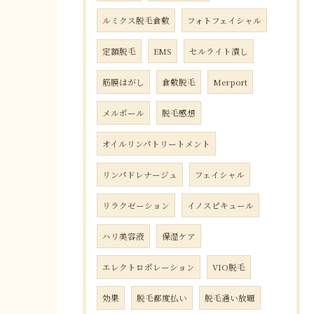
ルミクス脱毛倉敷
フォトフェイシャル
定額脱毛
EMS
セルライト潰し
筋膜はがし
倉敷脱毛
Merport
メルポール
脱毛感想
オイルリンパトリートメント
リンパドレナージュ
フェイシャル
リラクゼーション
イノスピキュール
ハリ美容液
保湿ケア
エレクトロポレーション
VIO脱毛
効果
脱毛都度払い
脱毛通い放題