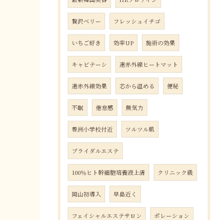
贅沢ベリー
フレッシュイチゴ
いちご好き
効率UP
施術の効果
キャビテーシ
遠赤外線ヒートマット
遠赤外線効果
芯から温める
便秘
不眠
倦怠感
無気力
豊洲小学校付近
ツルツル肌
ブライダルエステ
100％ヒト幹細胞培養液上清
クリニック級
岡山初導入
早島近く
フェイシャルエステサロン
ポレーション