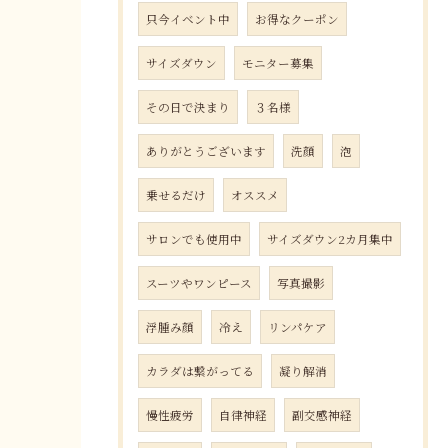
只今イベント中
お得なクーポン
サイズダウン
モニター募集
その日で決まり
３名様
ありがとうございます
洗顔
泡
乗せるだけ
オススメ
サロンでも使用中
サイズダウン2カ月集中
スーツやワンピース
写真撮影
浮腫み顔
冷え
リンパケア
カラダは繋がってる
凝り解消
慢性疲労
自律神経
副交感神経