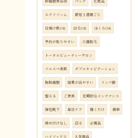
幹細胞美容液
パック
化粧品
エクソソーム
最短３週間ごと
日焼け肌OK
白毛OK
ほくろOK
予約が取りやすい
介護脱毛
トータルビューティーサロン
ツルスベ美肌
ダブルキャビテーション
脂肪細胞
結果が出やすい
リンパ節
整える
ご褒美
定期的なメンテナンス
弾性靴下
毎日ケア
履くだけ
簡単
締め付けなし
沼る
必需品
ハイソックス
人気商品