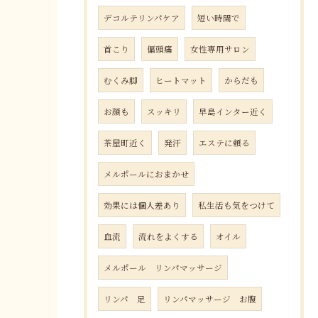
デコルテリンパケア
短い時間で
首こり
偏頭痛
女性専用サロン
むくみ脚
ヒートマット
からだも
お顔も
スッキリ
早島インター近く
茶屋町近く
発汗
エステに頼る
メルポールにおまかせ
効果には個人差あり
私生活も気をつけて
血流
流れをよくする
オイル
メルポール リンパマッサージ
リンパ 足
リンパマッサージ お腹