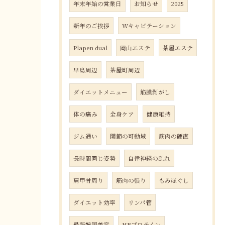
年末年始の営業日
お知らせ
2025
新年のご挨拶
Wキャビテーション
Plapen dual
岡山エステ
茶屋エステ
早島周辺
茶屋町周辺
ダイエットメニュー
筋膜剥がし
体の痛み
全身ケア
健康維持
ジム通い
関節の可動域
筋肉の硬直
長時間同じ姿勢
自律神経の乱れ
肩甲骨周り
筋肉の張り
もみほぐし
ダイエット効率
リンパ管
最新韓国美容
HRプロテイン