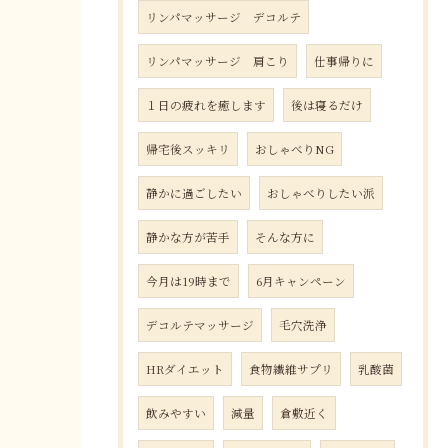
リンパマッサージ デコルテ
リンパマッサージ 肩こり
仕事帰りに
１日の疲れを癒します
後は寝るだけ
帰宅後スッキリ
おしゃべりNG
静かに過ごしたい
おしゃべりしたい派
静かな方が苦手
そんな方に
今月は19時まで
6月キャンペーン
デコルテマッサージ
毛穴洗浄
HRダイエット
食物繊維サプリ
乳酸菌
飲みやすい
減量
倉敷近く