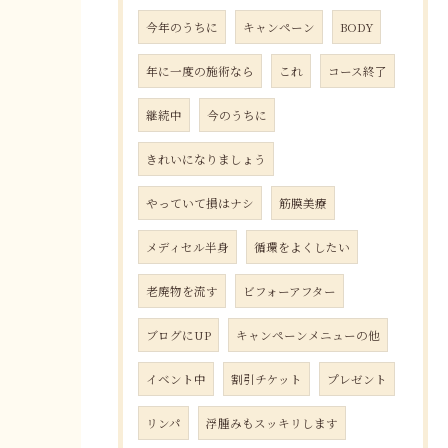
今年のうちに
キャンペーン
BODY
年に一度の施術なら
これ
コース終了
継続中
今のうちに
きれいになりましょう
やっていて損はナシ
筋膜美療
メディセル半身
循環をよくしたい
老廃物を流す
ビフォーアフター
ブログにUP
キャンペーンメニューの他
イベント中
割引チケット
プレゼント
リンパ
浮腫みもスッキリします