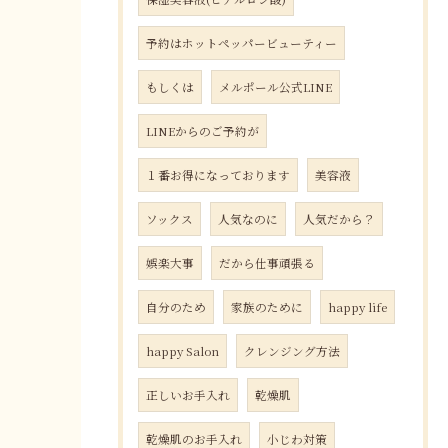
予約はホットペッパービューティー
もしくは
メルポール公式LINE
LINEからのご予約が
１番お得になっております
美容液
ソックス
人気なのに
人気だから？
娯楽大事
だから仕事頑張る
自分のため
家族のために
happy life
happy Salon
クレンジング方法
正しいお手入れ
乾燥肌
乾燥肌のお手入れ
小じわ対策