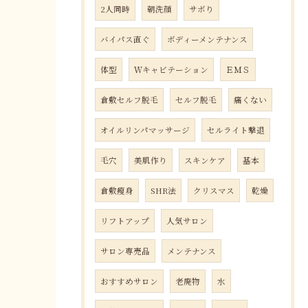
2人同時
朝洗顔
サボり
バイパス直ぐ
ボディーメンテナンス
体型
Ｗキャビテーション
ＥＭＳ
倉敷セルフ脱毛
セルフ脱毛
痛くない
オイルリンパマッサージ
セルライト撃退
毛穴
美肌作り
スキンケア
基本
倉敷瘦身
SHR法
クリスマス
乾燥
リフトアップ
人気サロン
サロン専売品
メンテナンス
おすすめサロン
老廃物
水