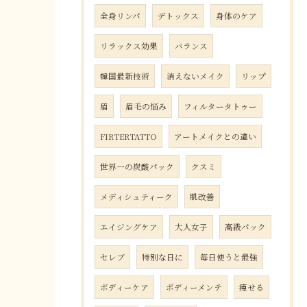
全身リンパ
デトックス
身体のケア
リラックス効果
バランス
韓国最新技術
消えないメイク
リップ
眉
眉毛の悩み
フィルタータトゥー
FIRTERTATTO
アートメイクとの違い
世界一の炭酸パック
クスミ
メディシュティーク
肌改善
エイジングケア
大人女子
高級パック
セレブ
特別な日に
毎日使うと最強
ボディーケア
ボディーメンテ
痩せる