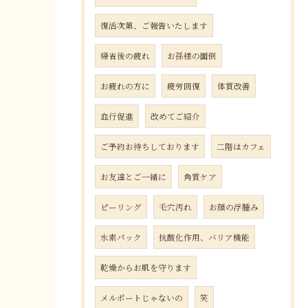
復活次第、ご報告いたします
帰省後の疲れ
お孫様の面倒
お疲れの方に
疲労回復
体質改善
血行促進
改めてご紹介
ご予約お待ちしております
二階はカフェ
お友達とご一緒に
角質ケア
ピーリング
毛穴汚れ
お顔の浮腫み
水素パック
抗酸化作用、バリア機能
乾燥からお肌を守ります
メルポートじゃないの
笑