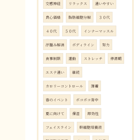
交感神経
リラックス
通いやすい
良心価格
脂肪細胞分解
３０代
４０代
５０代
インナーマッスル
浮腫み解消
ボディライン
努力
食事制限
運動
ストレッチ
停滞期
エステ通い
継続
カロリーコントロール
薄着
春のイベント
ボコボコ背中
夏に向けて
保湿
即効性
フェイスライン
幹細胞培養液