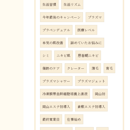
生活習慣
生活リズム
今年最後のキャンペーン
プラズマ
プラペンデュアル
医療レベル
本気の肌改善
諦めていたお悩みに
シミ
ニキビ肌
思春期ニキビ
傷跡のケア
クレーター
薄毛
育毛
プラズマシャワー
プラズマジェット
冷凍臍帯血幹細胞培養上清液
岡山初
岡山エステ初導入
倉敷エステ初導入
最終営業日
仕事始め