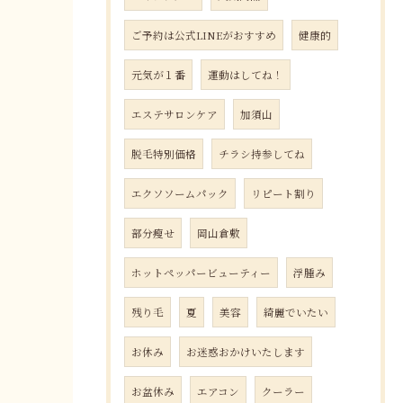
ご予約は公式LINEがおすすめ
健康的
元気が１番
運動はしてね！
エステサロンケア
加須山
脱毛特別価格
チラシ持参してね
エクソソームパック
リピート割り
部分瘦せ
岡山倉敷
ホットペッパービューティー
浮腫み
残り毛
夏
美容
綺麗でいたい
お休み
お迷惑おかけいたします
お盆休み
エアコン
クーラー