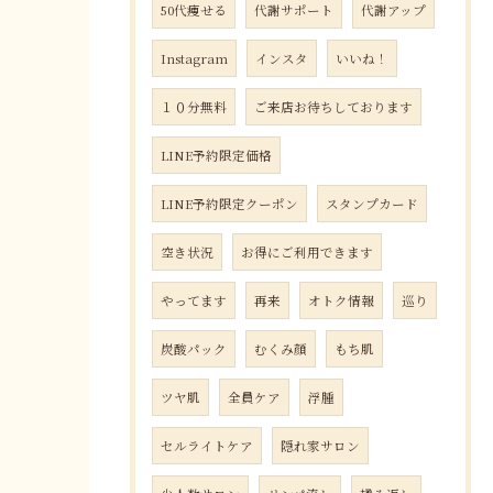
50代痩せる
代謝サポート
代謝アップ
Instagram
インスタ
いいね！
１０分無料
ご来店お待ちしております
LINE予約限定価格
LINE予約限定クーポン
スタンプカード
空き状況
お得にご利用できます
やってます
再来
オトク情報
巡り
炭酸パック
むくみ顔
もち肌
ツヤ肌
全員ケア
浮腫
セルライトケア
隠れ家サロン