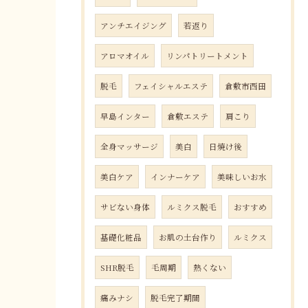
アンチエイジング
若返り
アロマオイル
リンパトリートメント
脱毛
フェイシャルエステ
倉敷市西田
早島インター
倉敷エステ
肩こり
全身マッサージ
美白
日焼け後
美白ケア
インナーケア
美味しいお水
サビない身体
ルミクス脱毛
おすすめ
基礎化粧品
お肌の土台作り
ルミクス
SHR脱毛
毛周期
熱くない
痛みナシ
脱毛完了期間