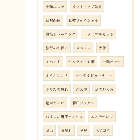
小顔エステ
リフトアップ効果
倉敷西田
倉敷フェイシャル
顔筋トレーニング
トライアルセット
旅行のお供に
メニュー
安価
イベント
セルライト対策
小顔パック
オイルリンパ
トータルビューティー
からだの疲れ
冷え性
足のむくみ
足がだるい
着圧ソックス
おすすめ着圧ソックス
エステサロン
岡山
茶屋町
早島
ペア割り