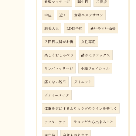
倉敷マッサージ
誕生日
ご挨拶
中庄
近く
倉敷エステサロン
脱毛人気
LINE予約
通いやすい価格
２回目以降がお得
女性専用
楽しくおしゃべり
静かにリラックス
リンパマッサージ
小顔フェイシャル
痛くない脱毛
ダイエット
ボディーメイク
体重を気にするよりカラダのラインを美しく
アフターケア
サロンだから出来ること
周年祭
今年もやります