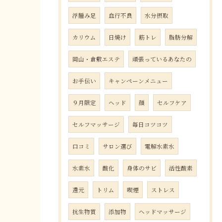
浮腫み足
血行不良
水分摂取
カリウム
日焼け
筋トレ
脂肪分解
岡山・倉敷エステ
頑張っているあなたの
お手伝い
キャンペーンメニュー
９月限定
ヘッド
顔
セルフケア
セルフマッサージ
毎日コツコツ
口コミ
サロン選び
電解水素水
水素水
酸化
身体のサビ
活性酸素
還元
トリム
喫煙
ストレス
抗生物質
添加物
ヘッドマッサージ