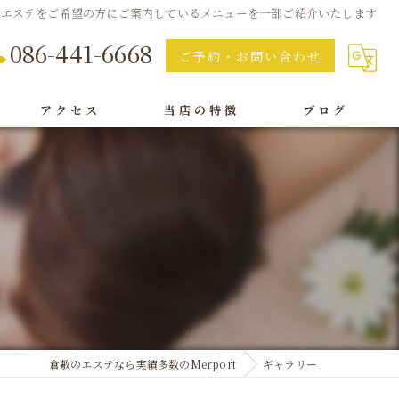
でエステをご希望の方にご案内しているメニューを一部ご紹介いたします
086-441-6668
ご予約・お問い合わせ
アクセス
当店の特徴
ブログ
痩身
脱毛
フェイシャル
オイルリンパ
ボディ
倉敷のエステなら実績多数のMerport
ギャラリー