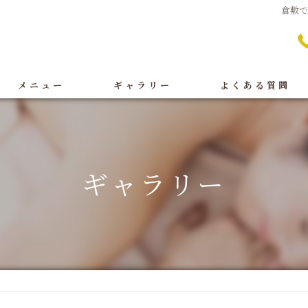
倉敷
メニュー
ギャラリー
よくある質問
痩身
BeforeAfter
オイルリンパ
施術
ギャラリー
フェイシャル
店舗案内
ブライダル
脱毛