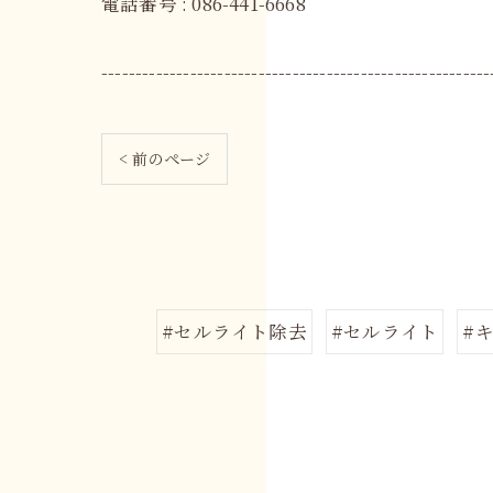
電話番号 : 086-441-6668
---------------------------------------------------------
< 前のページ
#セルライト除去
#セルライト
#