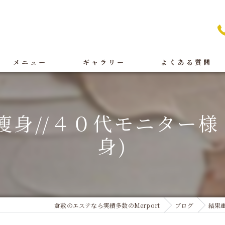
メニュー
ギャラリー
よくある質問
痩身
BeforeAfter
瘦身//４０代モニター
オイルリンパ
施術
身)
フェイシャル
店舗案内
ブライダル
脱毛
倉敷のエステなら実績多数のMerport
ブログ
結果重