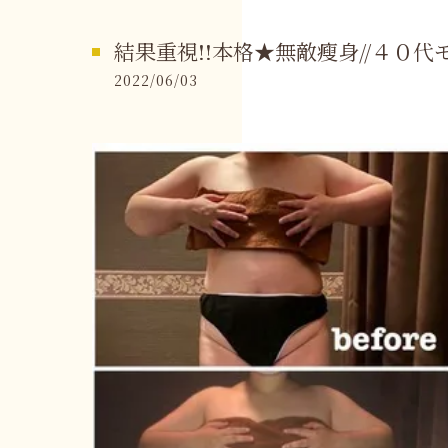
結果重視!!本格★無敵瘦身//４０
2022/06/03