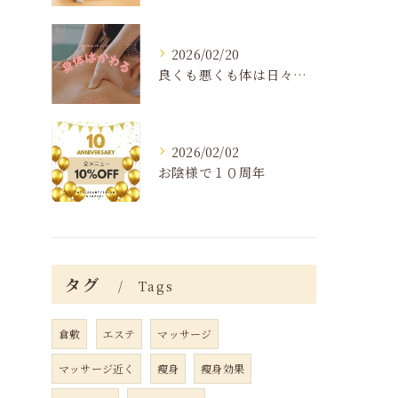
2026/02/20
良くも悪くも体は日々変化する
2026/02/02
お陰様で１０周年
タグ
Tags
倉敷
エステ
マッサージ
マッサージ近く
瘦身
瘦身効果