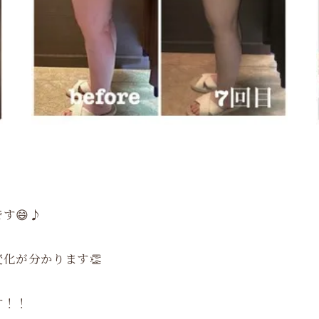
す😄♪
化が分かります👏
す！！