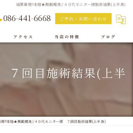
結果重視!!本格★無敵瘦身//４０代モニター様施術結果(上半身)
086-441-6668
ご予約・お問い合わせ
アクセス
当店の特徴
ブログ
痩身
様 ７回目施術結果(上半
脱毛
フェイシャル
オイルリンパ
ボディ
視!!本格★無敵瘦身//４０代モニター様 ７回目施術結果(上半身)