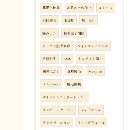
基礎化粧品
お肌の土台作り
ルミクス
SHR脱毛
毛周期
熱くない
痛みナシ
脱毛完了期間
ルミクス脱毛倉敷
フォトフェイシャル
定額脱毛
EMS
セルライト潰し
筋膜はがし
倉敷脱毛
Merport
メルポール
脱毛感想
オイルリンパトリートメント
リンパドレナージュ
フェイシャル
リラクゼーション
イノスピキュール