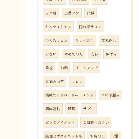
ツヤ肌
全員ケア
浮腫
セルライトケア
隠れ家サロン
少人数サロン
リンパ流し
揉み返し
少ない
初めての方
安心
黒ずみ
角栓
お顔
トーンアップ
お悩み毛穴
サロン
機械でリンパトリートメント
辛い浮腫み
筋肉運動
腰痛
サプリ
本気でダイエット
ご相談ください
無理せずダイエットも
お店の上
2階