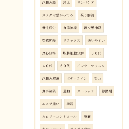
浮腫み顔
冷え
リンパケア
カラダは繋がってる
凝り解消
慢性疲労
自律神経
副交感神経
交感神経
リラックス
通いやすい
良心価格
脂肪細胞分解
３０代
４０代
５０代
インナーマッスル
浮腫み解消
ボディライン
努力
食事制限
運動
ストレッチ
停滞期
エステ通い
継続
カロリーコントロール
薄着