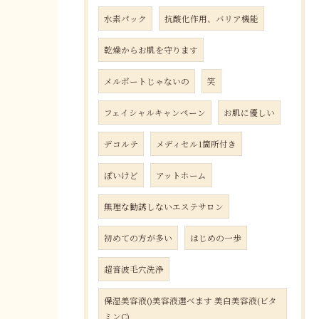
水素パック
抗酸化作用、バリア機能
乾燥からお肌を守ります
メルポートじゃないの
笑
フェイシャルキャンペーン
お肌に優しい
デコルテ
メディセル1箇所付き
ぽいけど
アットホーム
無理な勧誘しないエステサロン
初めての方が多い
はじめの一歩
超音波毛穴洗浄
保湿美容液()美容液選べます 美白美容液(ビタ
ミンC)