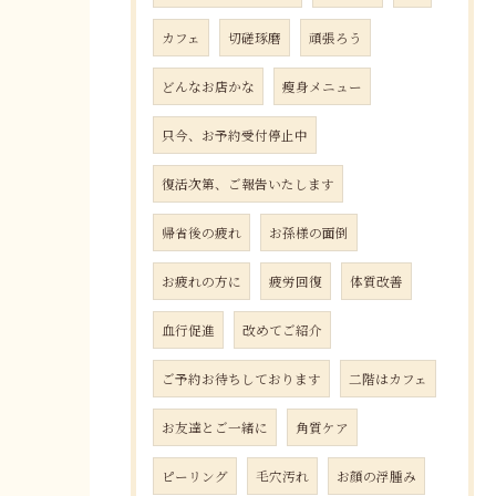
カフェ
切磋琢磨
頑張ろう
どんなお店かな
瘦身メニュー
只今、お予約受付停止中
復活次第、ご報告いたします
帰省後の疲れ
お孫様の面倒
お疲れの方に
疲労回復
体質改善
血行促進
改めてご紹介
ご予約お待ちしております
二階はカフェ
お友達とご一緒に
角質ケア
ピーリング
毛穴汚れ
お顔の浮腫み