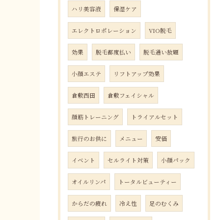
ハリ美容液
保湿ケア
エレクトロポレーション
VIO脱毛
効果
脱毛都度払い
脱毛通い放題
小顔エステ
リフトアップ効果
倉敷西田
倉敷フェイシャル
顔筋トレーニング
トライアルセット
旅行のお供に
メニュー
安価
イベント
セルライト対策
小顔パック
オイルリンパ
トータルビューティー
からだの疲れ
冷え性
足のむくみ