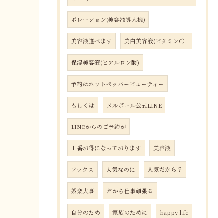
ポレーション(美容液導入機)
美容液選べます
美白美容液(ビタミンC）
保湿美容液(ヒアルロン酸)
予約はホットペッパービューティー
もしくは
メルポール公式LINE
LINEからのご予約が
１番お得になっております
美容液
ソックス
人気なのに
人気だから？
娯楽大事
だから仕事頑張る
自分のため
家族のために
happy life