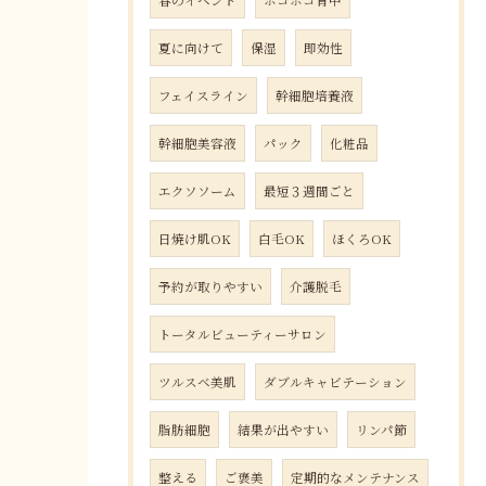
春のイベント
ボコボコ背中
夏に向けて
保湿
即効性
フェイスライン
幹細胞培養液
幹細胞美容液
パック
化粧品
エクソソーム
最短３週間ごと
日焼け肌OK
白毛OK
ほくろOK
予約が取りやすい
介護脱毛
トータルビューティーサロン
ツルスベ美肌
ダブルキャビテーション
脂肪細胞
結果が出やすい
リンパ節
整える
ご褒美
定期的なメンテナンス