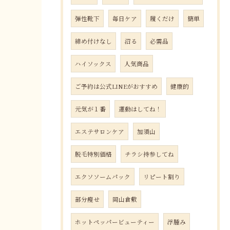
弾性靴下
毎日ケア
履くだけ
簡単
締め付けなし
沼る
必需品
ハイソックス
人気商品
ご予約は公式LINEがおすすめ
健康的
元気が１番
運動はしてね！
エステサロンケア
加須山
脱毛特別価格
チラシ持参してね
エクソソームパック
リピート割り
部分瘦せ
岡山倉敷
ホットペッパービューティー
浮腫み