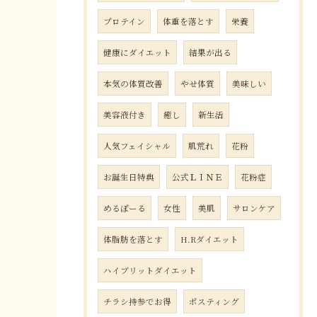
プロテイン
体重を落とす
栄養
健康にダイエット
結果が出る
本気の体質改善
やせ体質
美味しい
美容液付き
癒し
新生活
人気フェイシャル
肌荒れ
花粉
お誕生日特典
公式ＬＩＮＥ
花粉症
めるぽーる
女性
美肌
サロンケア
体脂肪を落とす
H.Rダイエット
ハイブリットダイエット
チラシ持参でお得
ポスティング