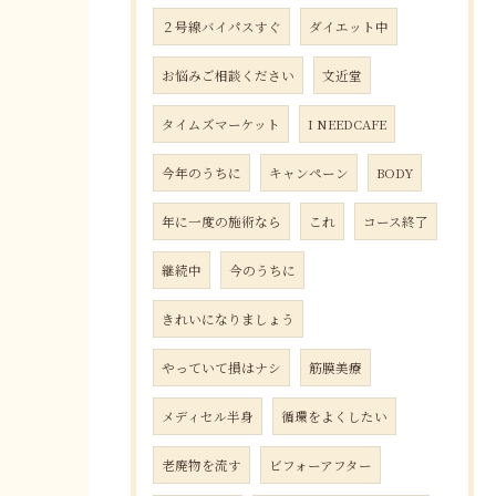
２号線バイパスすぐ
ダイエット中
お悩みご相談ください
文近堂
タイムズマーケット
I NEEDCAFE
今年のうちに
キャンペーン
BODY
年に一度の施術なら
これ
コース終了
継続中
今のうちに
きれいになりましょう
やっていて損はナシ
筋膜美療
メディセル半身
循環をよくしたい
老廃物を流す
ビフォーアフター