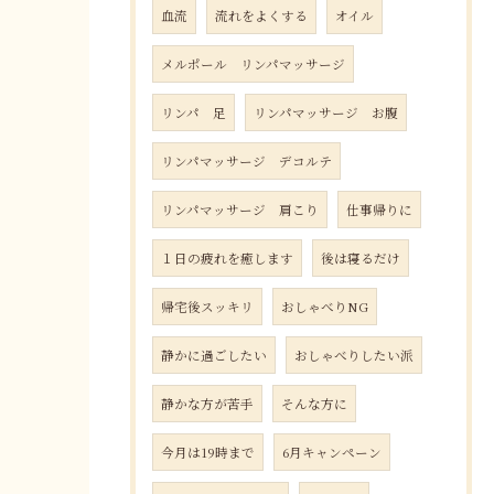
血流
流れをよくする
オイル
メルポール リンパマッサージ
リンパ 足
リンパマッサージ お腹
リンパマッサージ デコルテ
リンパマッサージ 肩こり
仕事帰りに
１日の疲れを癒します
後は寝るだけ
帰宅後スッキリ
おしゃべりNG
静かに過ごしたい
おしゃべりしたい派
静かな方が苦手
そんな方に
今月は19時まで
6月キャンペーン