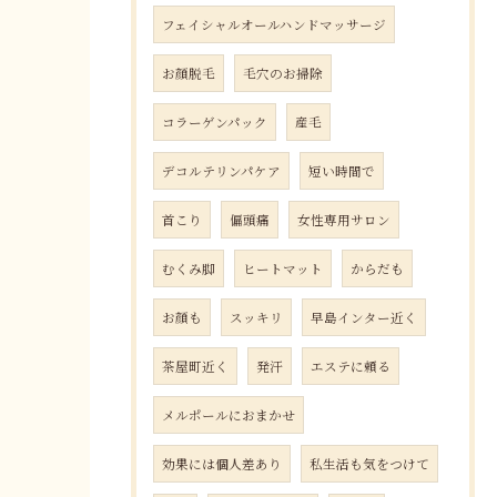
フェイシャルオールハンドマッサージ
お顔脱毛
毛穴のお掃除
コラーゲンパック
産毛
デコルテリンパケア
短い時間で
首こり
偏頭痛
女性専用サロン
むくみ脚
ヒートマット
からだも
お顔も
スッキリ
早島インター近く
茶屋町近く
発汗
エステに頼る
メルポールにおまかせ
効果には個人差あり
私生活も気をつけて