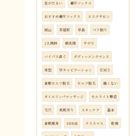
足がだるい
着圧ソックス
おすすめ着圧ソックス
エステサロン
岡山
茶屋町
早島
ペア割り
2人同時
朝洗顔
サボり
バイパス直ぐ
ボディーメンテナンス
体型
Ｗキャビテーション
ＥＭＳ
倉敷セルフ脱毛
セルフ脱毛
痛くない
オイルリンパマッサージ
セルライト撃退
毛穴
美肌作り
スキンケア
基本
倉敷瘦身
SHR法
クリスマス
乾燥