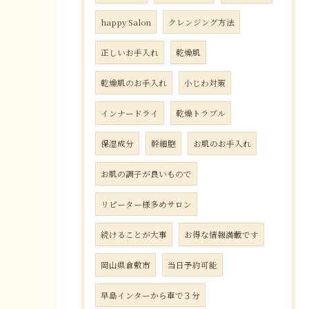
happy Salon
クレンジング方法
正しいお手入れ
乾燥肌
乾燥肌のお手入れ
小じわ対策
インナードライ
乾燥トラブル
保湿成分
幹細胞
お肌のお手入れ
お肌の調子が良いもので
リピーター様多めサロン
続けることが大事
お得な情報満載です
岡山県倉敷市
当日予約可能
早島インターから車で３分