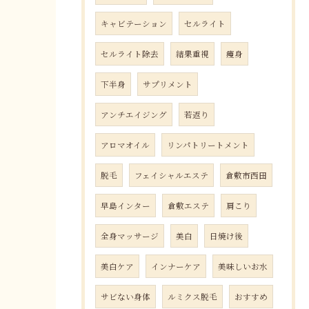
キャビテーション
セルライト
セルライト除去
結果重視
痩身
下半身
サプリメント
アンチエイジング
若返り
アロマオイル
リンパトリートメント
脱毛
フェイシャルエステ
倉敷市西田
早島インター
倉敷エステ
肩こり
全身マッサージ
美白
日焼け後
美白ケア
インナーケア
美味しいお水
サビない身体
ルミクス脱毛
おすすめ