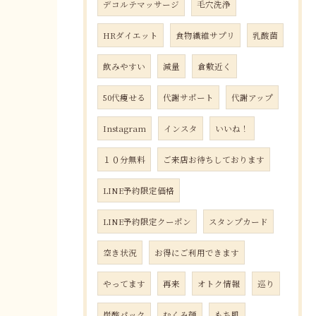
デコルテマッサージ
毛穴洗浄
HRダイエット
食物繊維サプリ
乳酸菌
飲みやすい
減量
倉敷近く
50代痩せる
代謝サポート
代謝アップ
Instagram
インスタ
いいね！
１０分無料
ご来店お待ちしております
LINE予約限定価格
LINE予約限定クーポン
スタンプカード
空き状況
お得にご利用できます
やってます
再来
オトク情報
巡り
炭酸パック
むくみ顔
もち肌