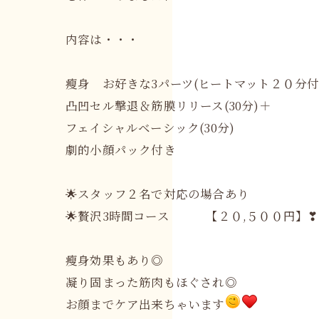
内容は・・・
瘦身 お好きな3パーツ(ヒートマット２０分付
凸凹セル撃退＆筋膜リリース(30分)＋
フェイシャルベーシック(30分)
劇的小顔パック付き
🌟スタッフ２名で対応の場合あり
🌟贅沢3時間コース 【２０,５００円】❣
瘦身効果もあり◎
凝り固まった筋肉もほぐされ◎
お顔までケア出来ちゃいます