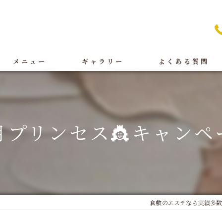
メニュー
ギャラリー
よくある質問
痩身
BeforeAfter
オイルリンパ
施術
月プリンセス👸キャンペ
フェイシャル
店舗案内
ブライダル
脱毛
倉敷のエステなら実績多数の