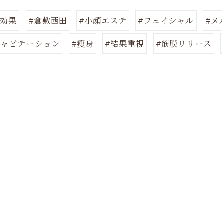
プ効果
#倉敷西田
#小顔エステ
#フェイシャル
#メ
キャビテーション
#瘦身
#結果重視
#筋膜リリース