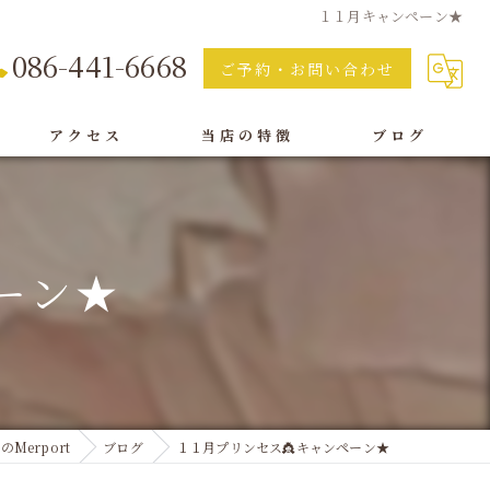
１１月キャンペーン★
086-441-6668
ご予約・お問い合わせ
アクセス
当店の特徴
ブログ
痩身
脱毛
ーン★
フェイシャル
オイルリンパ
ボディ
Merport
ブログ
１１月プリンセス👸キャンペーン★