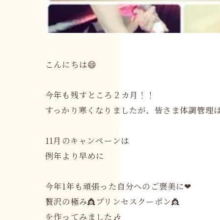
こんにちは😄
今年も残すところ２カ月！！
すっかり寒くなりましたが、皆さま体調管理は
11月のキャンペーンは
例年より早めに
今年1年も頑張った自分へのご褒美に❤
贅沢の極み👸プリンセスクーポン👸
を作ってみました🎶