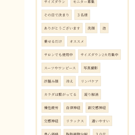
サイズダウン
モニター募集
その日で決まり
３名様
ありがとうございます
洗顔
泡
乗せるだけ
オススメ
サロンでも使用中
サイズダウン2カ月集中
スーツやワンピース
写真撮影
浮腫み顔
冷え
リンパケア
カラダは繋がってる
凝り解消
慢性疲労
自律神経
副交感神経
交感神経
リラックス
通いやすい
良心価格
脂肪細胞分解
３０代