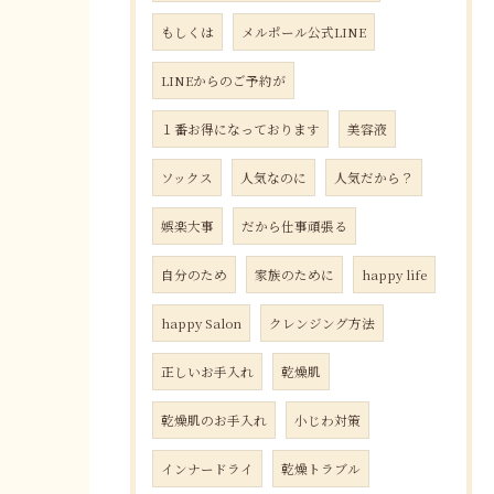
もしくは
メルポール公式LINE
LINEからのご予約が
１番お得になっております
美容液
ソックス
人気なのに
人気だから？
娯楽大事
だから仕事頑張る
自分のため
家族のために
happy life
happy Salon
クレンジング方法
正しいお手入れ
乾燥肌
乾燥肌のお手入れ
小じわ対策
インナードライ
乾燥トラブル