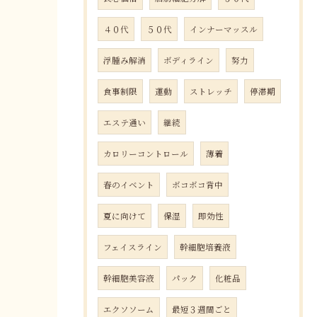
４０代
５０代
インナーマッスル
浮腫み解消
ボディライン
努力
食事制限
運動
ストレッチ
停滞期
エステ通い
継続
カロリーコントロール
薄着
春のイベント
ボコボコ背中
夏に向けて
保湿
即効性
フェイスライン
幹細胞培養液
幹細胞美容液
パック
化粧品
エクソソーム
最短３週間ごと