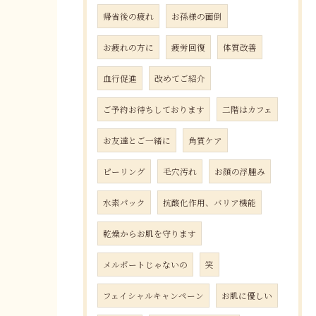
帰省後の疲れ
お孫様の面倒
お疲れの方に
疲労回復
体質改善
血行促進
改めてご紹介
ご予約お待ちしております
二階はカフェ
お友達とご一緒に
角質ケア
ピーリング
毛穴汚れ
お顔の浮腫み
水素パック
抗酸化作用、バリア機能
乾燥からお肌を守ります
メルポートじゃないの
笑
フェイシャルキャンペーン
お肌に優しい