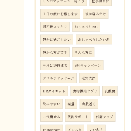
リンパマッサージ 肩こり
仕事帰りに
１日の疲れを癒します
後は寝るだけ
帰宅後スッキリ
おしゃべりNG
静かに過ごしたい
おしゃべりしたい派
静かな方が苦手
そんな方に
今月は19時まで
6月キャンペーン
デコルテマッサージ
毛穴洗浄
HRダイエット
食物繊維サプリ
乳酸菌
飲みやすい
減量
倉敷近く
50代痩せる
代謝サポート
代謝アップ
Instagram
インスタ
いいね！