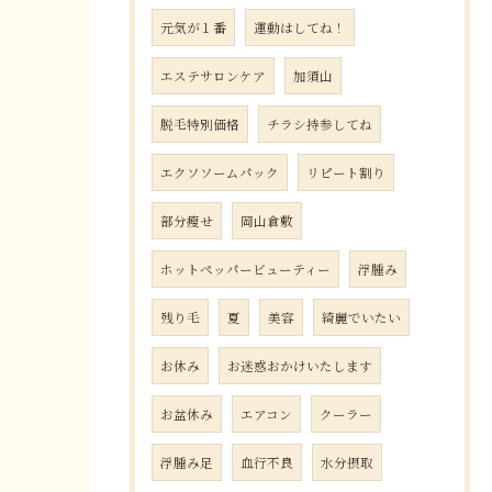
元気が１番
運動はしてね！
エステサロンケア
加須山
脱毛特別価格
チラシ持参してね
エクソソームパック
リピート割り
部分瘦せ
岡山倉敷
ホットペッパービューティー
浮腫み
残り毛
夏
美容
綺麗でいたい
お休み
お迷惑おかけいたします
お盆休み
エアコン
クーラー
浮腫み足
血行不良
水分摂取