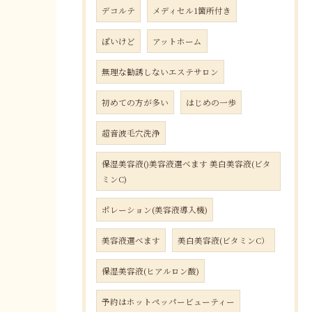
デコルテ
メディセル1箇所付き
ぽいけど
アットホーム
無理な勧誘しないエステサロン
初めての方が多い
はじめの一歩
超音波毛穴洗浄
保湿美容液()美容液選べます 美白美容液(ビタ
ミンC)
ポレーション(美容液導入機)
美容液選べます
美白美容液(ビタミンC）
保湿美容液(ヒアルロン酸)
予約はホットペッパービューティー