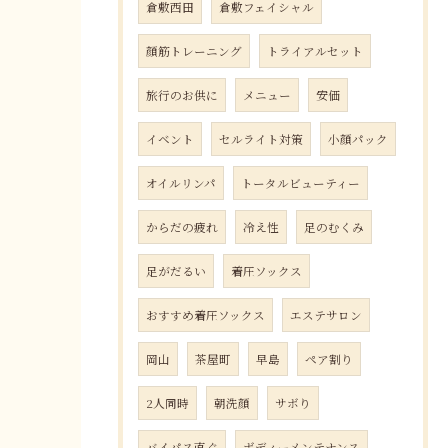
倉敷西田
倉敷フェイシャル
顔筋トレーニング
トライアルセット
旅行のお供に
メニュー
安価
イベント
セルライト対策
小顔パック
オイルリンパ
トータルビューティー
からだの疲れ
冷え性
足のむくみ
足がだるい
着圧ソックス
おすすめ着圧ソックス
エステサロン
岡山
茶屋町
早島
ペア割り
2人同時
朝洗顔
サボり
バイパス直ぐ
ボディーメンテナンス