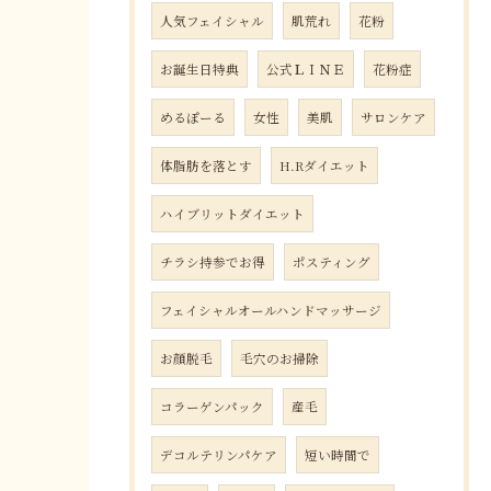
人気フェイシャル
肌荒れ
花粉
お誕生日特典
公式ＬＩＮＥ
花粉症
めるぽーる
女性
美肌
サロンケア
体脂肪を落とす
H.Rダイエット
ハイブリットダイエット
チラシ持参でお得
ポスティング
フェイシャルオールハンドマッサージ
お顔脱毛
毛穴のお掃除
コラーゲンパック
産毛
デコルテリンパケア
短い時間で