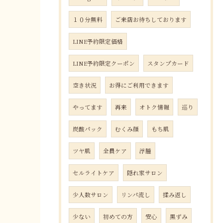
１０分無料
ご来店お待ちしております
LINE予約限定価格
LINE予約限定クーポン
スタンプカード
空き状況
お得にご利用できます
やってます
再来
オトク情報
巡り
炭酸パック
むくみ顔
もち肌
ツヤ肌
全員ケア
浮腫
セルライトケア
隠れ家サロン
少人数サロン
リンパ流し
揉み返し
少ない
初めての方
安心
黒ずみ