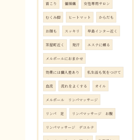
首こり
偏頭痛
女性専用サロン
むくみ脚
ヒートマット
からだも
お顔も
スッキリ
早島インター近く
茶屋町近く
発汗
エステに頼る
メルポールにおまかせ
効果には個人差あり
私生活も気をつけて
血流
流れをよくする
オイル
メルポール リンパマッサージ
リンパ 足
リンパマッサージ お腹
リンパマッサージ デコルテ