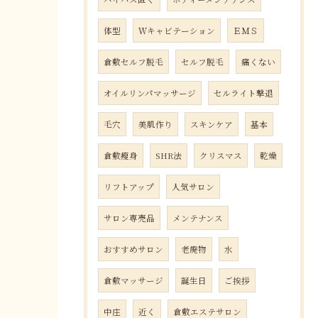
体型
Ｗキャビテーション
ＥＭＳ
倉敷セルフ脱毛
セルフ脱毛
痛くない
オイルリンパマッサージ
セルライト撃退
毛穴
美肌作り
スキンケア
基本
倉敷瘦身
SHR法
クリスマス
乾燥
リフトアップ
人気サロン
サロン専売品
メンテナンス
おすすめサロン
老廃物
水
倉敷マッサージ
誕生日
ご挨拶
中庄
近く
倉敷エステサロン