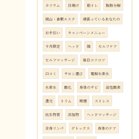
カリウム
日焼け
筋トレ
脂肪分解
岡山・倉敷エステ
頑張っているあなたの
お手伝い
キャンペーンメニュー
９月限定
ヘッド
顔
セルフケア
セルフマッサージ
毎日コツコツ
口コミ
サロン選び
電解水素水
水素水
酸化
身体のサビ
活性酸素
還元
トリム
喫煙
ストレス
抗生物質
添加物
ヘッドマッサージ
全身リンパ
デトックス
身体のケア