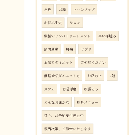
角栓
お顔
トーンアップ
お悩み毛穴
サロン
機械でリンパトリートメント
辛い浮腫み
筋肉運動
腰痛
サプリ
本気でダイエット
ご相談ください
無理せずダイエットも
お店の上
2階
カフェ
切磋琢磨
頑張ろう
どんなお店かな
瘦身メニュー
只今、お予約受付停止中
復活次第、ご報告いたします