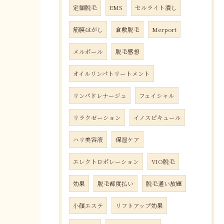
定額脱毛
EMS
セルライト潰し
筋膜はがし
倉敷脱毛
Merport
メルポール
脱毛感想
オイルリンパトリートメント
リンパドレナージュ
フェイシャル
リラクゼーション
イノスピキュール
ハリ美容液
保湿ケア
エレクトロポレーション
VIO脱毛
効果
脱毛都度払い
脱毛通い放題
小顔エステ
リフトアップ効果