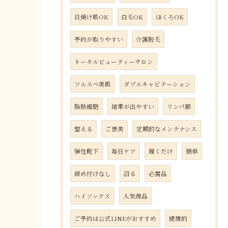
日焼け肌OK
白毛OK
ほくろOK
予約が取りやすい
介護脱毛
トータルビューティーサロン
ツルスベ美肌
ダブルキャビテーション
脂肪細胞
結果が出やすい
リンパ節
整える
ご褒美
定期的なメンテナンス
弾性靴下
毎日ケア
履くだけ
簡単
締め付けなし
沼る
必需品
ハイソックス
人気商品
ご予約は公式LINEがおすすめ
健康的