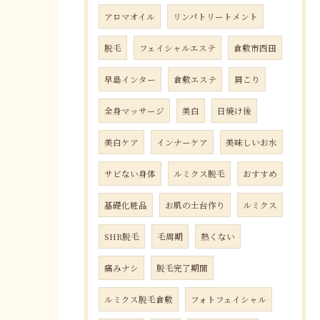
アロマオイル
リンパトリートメント
脱毛
フェイシャルエステ
倉敷市西田
早島インター
倉敷エステ
肩こり
全身マッサージ
美白
日焼け後
美白ケア
インナーケア
美味しいお水
サビない身体
ルミクス脱毛
おすすめ
基礎化粧品
お肌の土台作り
ルミクス
SHR脱毛
毛周期
熱くない
痛みナシ
脱毛完了期間
ルミクス脱毛倉敷
フォトフェイシャル