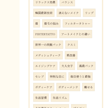
リラックス効果
バランス
韓国最新技術
消えないメイク
リップ
眉
眉毛の悩み
フィルタータトゥー
FIRTERTATTO
アートメイクとの違い
世界一の炭酸パック
クスミ
メディシュティーク
肌改善
エイジングケア
大人女子
高級パック
セレブ
特別な日に
毎日使うと最強
ボディーケア
ボディーメンテ
痩せる
生活習慣
生活リズム