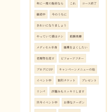
年に一度の施術なら
これ
コース終了
継続中
今のうちに
きれいになりましょう
やっていて損はナシ
筋膜美療
メディセル半身
循環をよくしたい
老廃物を流す
ビフォーアフター
ブログにUP
キャンペーンメニューの他
イベント中
割引チケット
プレゼント
リンパ
浮腫みもスッキリします
只今イベント中
お得なクーポン