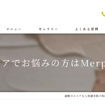
メニュー
ギャラリー
よくある質問
痩身
BeforeAfter
オイルリンパ
施術
アでお悩みの方はMerp
フェイシャル
店舗案内
ブライダル
脱毛
倉敷のエステなら実績多数のMer