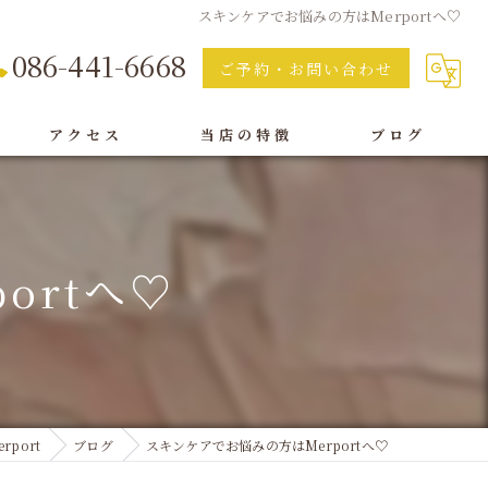
スキンケアでお悩みの方はMerportへ♡
086-441-6668
ご予約・お問い合わせ
アクセス
当店の特徴
ブログ
痩身
脱毛
ortへ♡
フェイシャル
オイルリンパ
ボディ
port
ブログ
スキンケアでお悩みの方はMerportへ♡