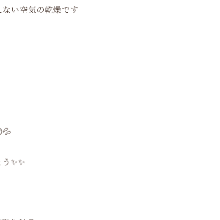
えない空気の乾燥です
💦
う✨✨