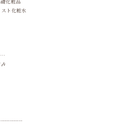
基礎化粧品
ミスト化粧水
グ…
🎶
-------------