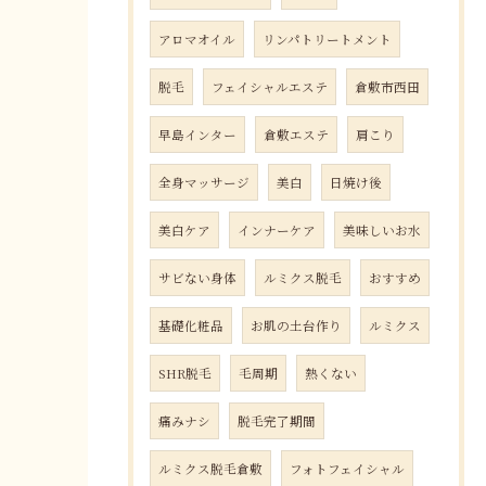
アロマオイル
リンパトリートメント
脱毛
フェイシャルエステ
倉敷市西田
早島インター
倉敷エステ
肩こり
全身マッサージ
美白
日焼け後
美白ケア
インナーケア
美味しいお水
サビない身体
ルミクス脱毛
おすすめ
基礎化粧品
お肌の土台作り
ルミクス
SHR脱毛
毛周期
熱くない
痛みナシ
脱毛完了期間
ルミクス脱毛倉敷
フォトフェイシャル