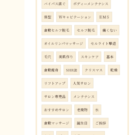
バイパス直ぐ
ボディーメンテナンス
体型
Ｗキャビテーション
ＥＭＳ
倉敷セルフ脱毛
セルフ脱毛
痛くない
オイルリンパマッサージ
セルライト撃退
毛穴
美肌作り
スキンケア
基本
倉敷瘦身
SHR法
クリスマス
乾燥
リフトアップ
人気サロン
サロン専売品
メンテナンス
おすすめサロン
老廃物
水
倉敷マッサージ
誕生日
ご挨拶