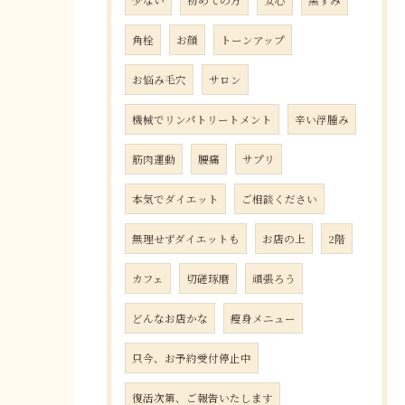
少ない
初めての方
安心
黒ずみ
角栓
お顔
トーンアップ
お悩み毛穴
サロン
機械でリンパトリートメント
辛い浮腫み
筋肉運動
腰痛
サプリ
本気でダイエット
ご相談ください
無理せずダイエットも
お店の上
2階
カフェ
切磋琢磨
頑張ろう
どんなお店かな
瘦身メニュー
只今、お予約受付停止中
復活次第、ご報告いたします