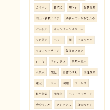
カリウム
日焼け
筋トレ
脂肪分解
岡山・倉敷エステ
頑張っているあなたの
お手伝い
キャンペーンメニュー
９月限定
ヘッド
顔
セルフケア
セルフマッサージ
毎日コツコツ
口コミ
サロン選び
電解水素水
水素水
酸化
身体のサビ
活性酸素
還元
トリム
喫煙
ストレス
抗生物質
添加物
ヘッドマッサージ
全身リンパ
デトックス
身体のケア