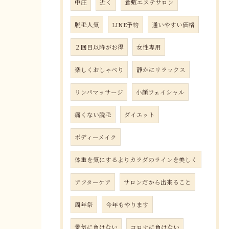
中庄
近く
倉敷エステサロン
脱毛人気
LINE予約
通いやすい価格
２回目以降がお得
女性専用
楽しくおしゃべり
静かにリラックス
リンパマッサージ
小顔フェイシャル
痛くない脱毛
ダイエット
ボディーメイク
体重を気にするよりカラダのラインを美しく
アフターケア
サロンだから出来ること
周年祭
今年もやります
景気に負けない
コロナに負けない