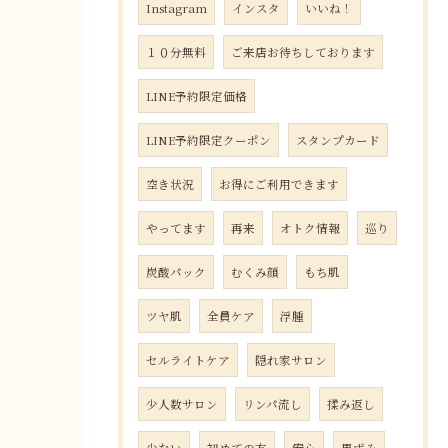
Instagram
インスタ
いいね！
１０分無料
ご来店お待ちしております
LINE予約限定価格
LINE予約限定クーポン
スタンプカード
空き状況
お得にご利用できます
やってます
再来
オトク情報
巡り
炭酸パック
むくみ顔
もち肌
ツヤ肌
全員ケア
浮腫
セルライトケア
隠れ家サロン
少人数サロン
リンパ流し
揉み返し