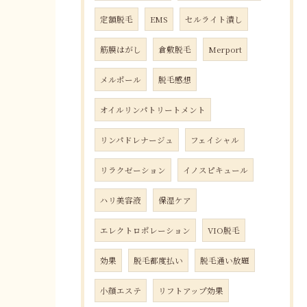
定額脱毛
EMS
セルライト潰し
筋膜はがし
倉敷脱毛
Merport
メルポール
脱毛感想
オイルリンパトリートメント
リンパドレナージュ
フェイシャル
リラクゼーション
イノスピキュール
ハリ美容液
保湿ケア
エレクトロポレーション
VIO脱毛
効果
脱毛都度払い
脱毛通い放題
小顔エステ
リフトアップ効果