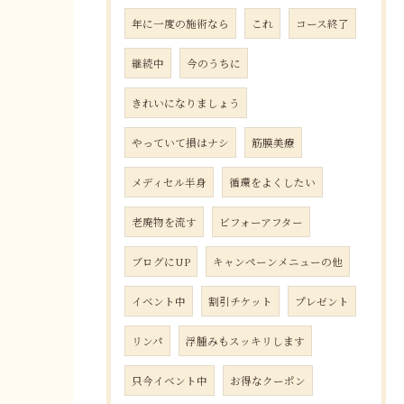
年に一度の施術なら
これ
コース終了
継続中
今のうちに
きれいになりましょう
やっていて損はナシ
筋膜美療
メディセル半身
循環をよくしたい
老廃物を流す
ビフォーアフター
ブログにUP
キャンペーンメニューの他
イベント中
割引チケット
プレゼント
リンパ
浮腫みもスッキリします
只今イベント中
お得なクーポン