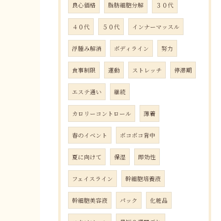
良心価格
脂肪細胞分解
３０代
４０代
５０代
インナーマッスル
浮腫み解消
ボディライン
努力
食事制限
運動
ストレッチ
停滞期
エステ通い
継続
カロリーコントロール
薄着
春のイベント
ボコボコ背中
夏に向けて
保湿
即効性
フェイスライン
幹細胞培養液
幹細胞美容液
パック
化粧品