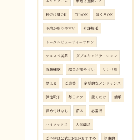
エクソソーム
最短３週間ごと
日焼け肌OK
白毛OK
ほくろOK
予約が取りやすい
介護脱毛
トータルビューティーサロン
ツルスベ美肌
ダブルキャビテーション
脂肪細胞
結果が出やすい
リンパ節
整える
ご褒美
定期的なメンテナンス
弾性靴下
毎日ケア
履くだけ
簡単
締め付けなし
沼る
必需品
ハイソックス
人気商品
ご予約は公式LINEがおすすめ
健康的