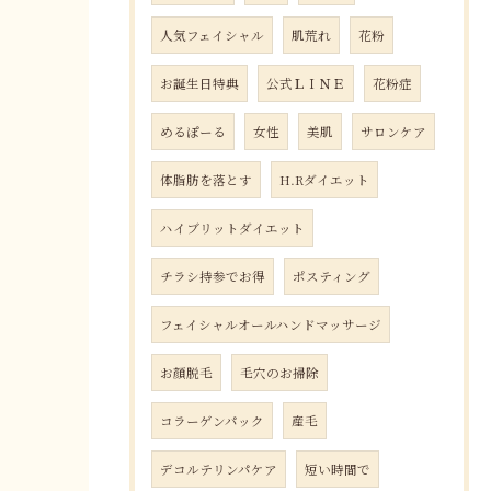
人気フェイシャル
肌荒れ
花粉
お誕生日特典
公式ＬＩＮＥ
花粉症
めるぽーる
女性
美肌
サロンケア
体脂肪を落とす
H.Rダイエット
ハイブリットダイエット
チラシ持参でお得
ポスティング
フェイシャルオールハンドマッサージ
お顔脱毛
毛穴のお掃除
コラーゲンパック
産毛
デコルテリンパケア
短い時間で