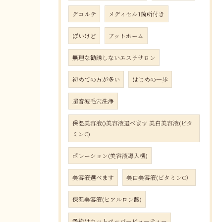
デコルテ
メディセル1箇所付き
ぽいけど
アットホーム
無理な勧誘しないエステサロン
初めての方が多い
はじめの一歩
超音波毛穴洗浄
保湿美容液()美容液選べます 美白美容液(ビタ
ミンC)
ポレーション(美容液導入機)
美容液選べます
美白美容液(ビタミンC）
保湿美容液(ヒアルロン酸)
予約はホットペッパービューティー