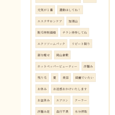
元気が１番
運動はしてね！
エステサロンケア
加須山
脱毛特別価格
チラシ持参してね
エクソソームパック
リピート割り
部分瘦せ
岡山倉敷
ホットペッパービューティー
浮腫み
残り毛
夏
美容
綺麗でいたい
お休み
お迷惑おかけいたします
お盆休み
エアコン
クーラー
浮腫み足
血行不良
水分摂取