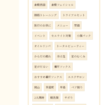
倉敷西田
倉敷フェイシャル
顔筋トレーニング
トライアルセット
旅行のお供に
メニュー
安価
イベント
セルライト対策
小顔パック
オイルリンパ
トータルビューティー
からだの疲れ
冷え性
足のむくみ
足がだるい
着圧ソックス
おすすめ着圧ソックス
エステサロン
岡山
茶屋町
早島
ペア割り
2人同時
朝洗顔
サボり