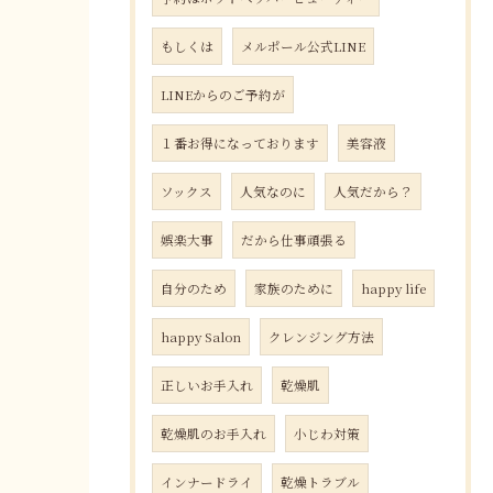
もしくは
メルポール公式LINE
LINEからのご予約が
１番お得になっております
美容液
ソックス
人気なのに
人気だから？
娯楽大事
だから仕事頑張る
自分のため
家族のために
happy life
happy Salon
クレンジング方法
正しいお手入れ
乾燥肌
乾燥肌のお手入れ
小じわ対策
インナードライ
乾燥トラブル