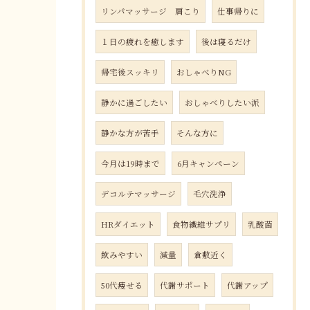
リンパマッサージ 肩こり
仕事帰りに
１日の疲れを癒します
後は寝るだけ
帰宅後スッキリ
おしゃべりNG
静かに過ごしたい
おしゃべりしたい派
静かな方が苦手
そんな方に
今月は19時まで
6月キャンペーン
デコルテマッサージ
毛穴洗浄
HRダイエット
食物繊維サプリ
乳酸菌
飲みやすい
減量
倉敷近く
50代痩せる
代謝サポート
代謝アップ