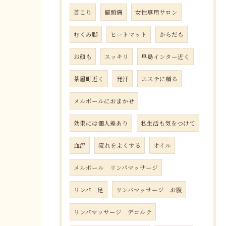
首こり
偏頭痛
女性専用サロン
むくみ脚
ヒートマット
からだも
お顔も
スッキリ
早島インター近く
茶屋町近く
発汗
エステに頼る
メルポールにおまかせ
効果には個人差あり
私生活も気をつけて
血流
流れをよくする
オイル
メルポール リンパマッサージ
リンパ 足
リンパマッサージ お腹
リンパマッサージ デコルテ