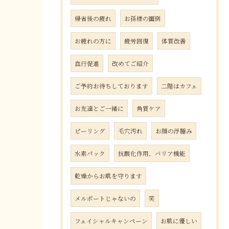
帰省後の疲れ
お孫様の面倒
お疲れの方に
疲労回復
体質改善
血行促進
改めてご紹介
ご予約お待ちしております
二階はカフェ
お友達とご一緒に
角質ケア
ピーリング
毛穴汚れ
お顔の浮腫み
水素パック
抗酸化作用、バリア機能
乾燥からお肌を守ります
メルポートじゃないの
笑
フェイシャルキャンペーン
お肌に優しい