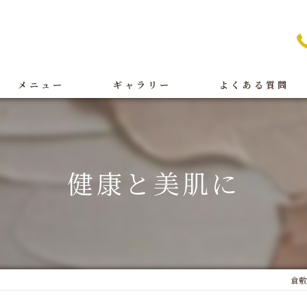
メニュー
ギャラリー
よくある質問
痩身
BeforeAfter
オイルリンパ
施術
健康と美肌に
フェイシャル
店舗案内
ブライダル
脱毛
倉敷