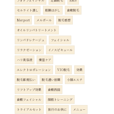
フォトフェイシャル
定額脱毛
EMS
セルライト潰し
筋膜はがし
倉敷脱毛
Merport
メルポール
脱毛感想
オイルリンパトリートメント
リンパドレナージュ
フェイシャル
リラクゼーション
イノスピキュール
ハリ美容液
保湿ケア
エレクトロポレーション
VIO脱毛
効果
脱毛都度払い
脱毛通い放題
小顔エステ
リフトアップ効果
倉敷西田
倉敷フェイシャル
顔筋トレーニング
トライアルセット
旅行のお供に
メニュー