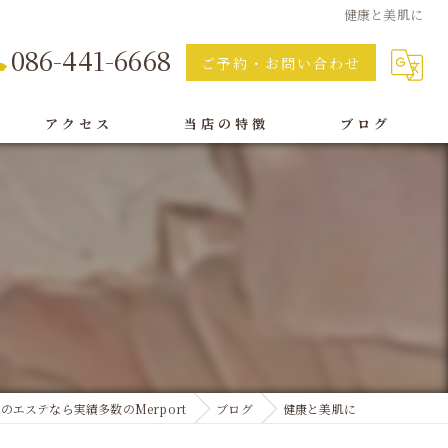
健康と美肌に
086-441-6668
ご予約・お問い合わせ
アクセス
当店の特徴
ブログ
痩身
脱毛
フェイシャル
オイルリンパ
ボディ
のエステなら実績多数のMerport
ブログ
健康と美肌に