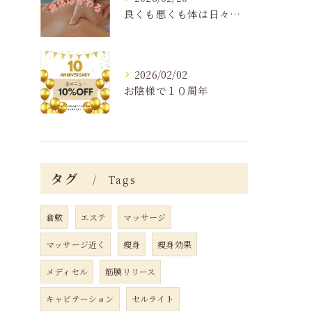
良くも悪くも体は日々変化する
2026/02/02
お陰様で１０周年
タグ
Tags
倉敷
エステ
マッサージ
マッサージ近く
瘦身
瘦身効果
メディセル
筋膜リリース
キャビテーション
セルライト