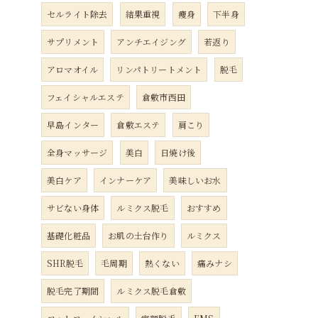
セルライト除去
結果重視
痩身
下半身
サプリメント
アンチエイジング
若返り
アロマオイル
リンパトリートメント
脱毛
フェイシャルエステ
倉敷市西田
早島インター
倉敷エステ
肩こり
全身マッサージ
美白
日焼け後
美白ケア
インナーケア
美味しいお水
サビない身体
ルミクス脱毛
おすすめ
基礎化粧品
お肌の土台作り
ルミクス
SHR脱毛
毛周期
熱くない
痛みナシ
脱毛完了期間
ルミクス脱毛倉敷