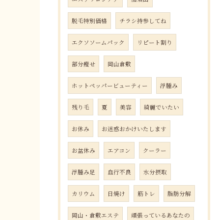
脱毛特別価格
チラシ持参してね
エクソソームパック
リピート割り
部分瘦せ
岡山倉敷
ホットペッパービューティー
浮腫み
残り毛
夏
美容
綺麗でいたい
お休み
お迷惑おかけいたします
お盆休み
エアコン
クーラー
浮腫み足
血行不良
水分摂取
カリウム
日焼け
筋トレ
脂肪分解
岡山・倉敷エステ
頑張っているあなたの