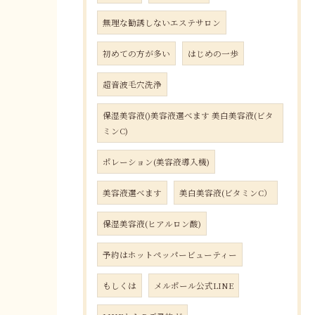
無理な勧誘しないエステサロン
初めての方が多い
はじめの一歩
超音波毛穴洗浄
保湿美容液()美容液選べます 美白美容液(ビタ
ミンC)
ポレーション(美容液導入機)
美容液選べます
美白美容液(ビタミンC）
保湿美容液(ヒアルロン酸)
予約はホットペッパービューティー
もしくは
メルポール公式LINE