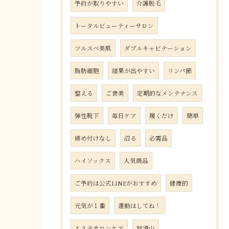
予約が取りやすい
介護脱毛
トータルビューティーサロン
ツルスベ美肌
ダブルキャビテーション
脂肪細胞
結果が出やすい
リンパ節
整える
ご褒美
定期的なメンテナンス
弾性靴下
毎日ケア
履くだけ
簡単
締め付けなし
沼る
必需品
ハイソックス
人気商品
ご予約は公式LINEがおすすめ
健康的
元気が１番
運動はしてね！
エステサロンケア
加須山