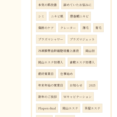
本気の肌改善
諦めていたお悩みに
シミ
ニキビ肌
思春期ニキビ
傷跡のケア
クレーター
薄毛
育毛
プラズマシャワー
プラズマジェット
冷凍臍帯血幹細胞培養上清液
岡山初
岡山エステ初導入
倉敷エステ初導入
最終営業日
仕事始め
年末年始の営業日
お知らせ
2025
新年のご挨拶
Wキャビテーション
Plapen dual
岡山エステ
茶屋エステ