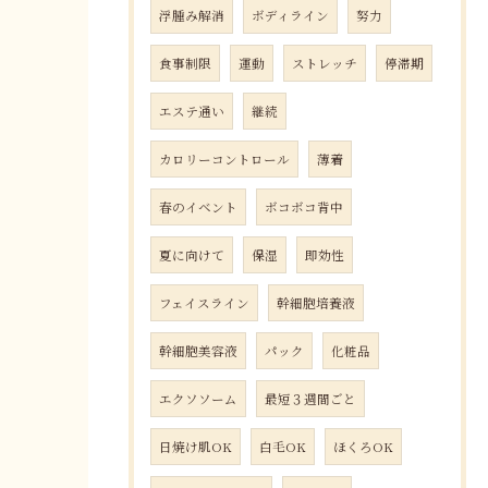
浮腫み解消
ボディライン
努力
食事制限
運動
ストレッチ
停滞期
エステ通い
継続
カロリーコントロール
薄着
春のイベント
ボコボコ背中
夏に向けて
保湿
即効性
フェイスライン
幹細胞培養液
幹細胞美容液
パック
化粧品
エクソソーム
最短３週間ごと
日焼け肌OK
白毛OK
ほくろOK