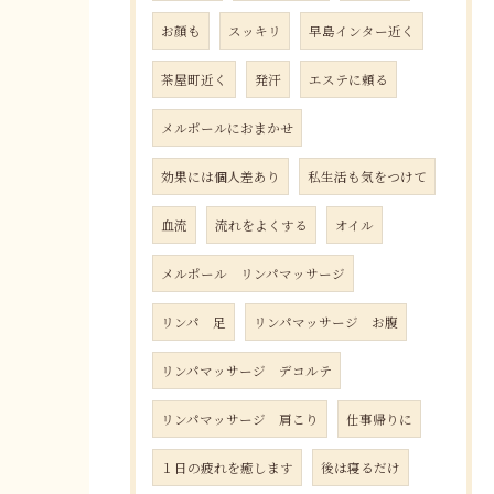
お顔も
スッキリ
早島インター近く
茶屋町近く
発汗
エステに頼る
メルポールにおまかせ
効果には個人差あり
私生活も気をつけて
血流
流れをよくする
オイル
メルポール リンパマッサージ
リンパ 足
リンパマッサージ お腹
リンパマッサージ デコルテ
リンパマッサージ 肩こり
仕事帰りに
１日の疲れを癒します
後は寝るだけ