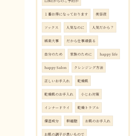
LINEからのご予約が
１番お得になっております
美容液
ソックス
人気なのに
人気だから？
娯楽大事
だから仕事頑張る
自分のため
家族のために
happy life
happy Salon
クレンジング方法
正しいお手入れ
乾燥肌
乾燥肌のお手入れ
小じわ対策
インナードライ
乾燥トラブル
保湿成分
幹細胞
お肌のお手入れ
お肌の調子が良いもので