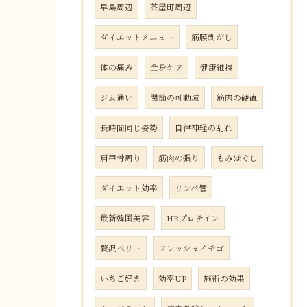
早島周辺
茶屋町周辺
ダイエットメニュー
筋膜剥がし
体の痛み
全身ケア
健康維持
ジム通い
関節の可動域
筋肉の硬直
長時間同じ姿勢
自律神経の乱れ
肩甲骨周り
筋肉の張り
もみほぐし
ダイエット効率
リンパ管
最新韓国美容
HRプロテイン
贅沢ベリー
フレッシュイチゴ
いちご好き
効率UP
施術の効果