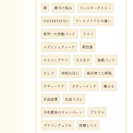
眉
眉毛の悩み
フィルタータトゥー
FIRTERTATTO
アートメイクとの違い
世界一の炭酸パック
クスミ
メディシュティーク
肌改善
エイジングケア
大人女子
高級パック
セレブ
特別な日に
毎日使うと最強
ボディーケア
ボディーメンテ
痩せる
生活習慣
生活リズム
今年最後のキャンペーン
プラズマ
プラペンデュアル
医療レベル