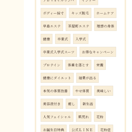
アロマオイルリンパ
インナー
ボディー採寸
キッズ脱毛
ホームケア
早島エステ
茶屋町エステ
理想の身体
健康
卒業式
入学式
卒業式入学式スーツ
お得なキャンペーン
プロテイン
体重を落とす
栄養
健康にダイエット
結果が出る
本気の体質改善
やせ体質
美味しい
美容液付き
癒し
新生活
人気フェイシャル
肌荒れ
花粉
お誕生日特典
公式ＬＩＮＥ
花粉症