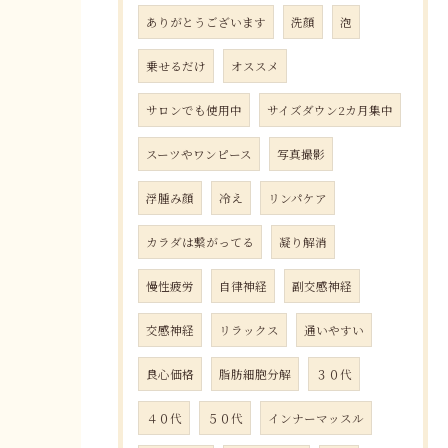
ありがとうございます
洗顔
泡
乗せるだけ
オススメ
サロンでも使用中
サイズダウン2カ月集中
スーツやワンピース
写真撮影
浮腫み顔
冷え
リンパケア
カラダは繋がってる
凝り解消
慢性疲労
自律神経
副交感神経
交感神経
リラックス
通いやすい
良心価格
脂肪細胞分解
３０代
４０代
５０代
インナーマッスル