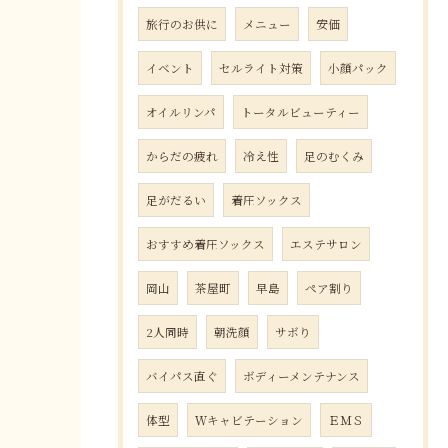
旅行のお供に
メニュー
安価
イベント
セルライト対策
小顔パック
オイルリンパ
トータルビューティー
からだの疲れ
冷え性
足のむくみ
足がだるい
着圧ソックス
おすすめ着圧ソックス
エステサロン
岡山
茶屋町
早島
ペア割り
2人同時
朝洗顔
サボり
バイパス直ぐ
ボディーメンテナンス
体型
Ｗキャビテーション
ＥＭＳ