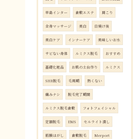
早島インター
倉敷エステ
肩こり
全身マッサージ
美白
日焼け後
美白ケア
インナーケア
美味しいお水
サビない身体
ルミクス脱毛
おすすめ
基礎化粧品
お肌の土台作り
ルミクス
SHR脱毛
毛周期
熱くない
痛みナシ
脱毛完了期間
ルミクス脱毛倉敷
フォトフェイシャル
定額脱毛
EMS
セルライト潰し
筋膜はがし
倉敷脱毛
Merport