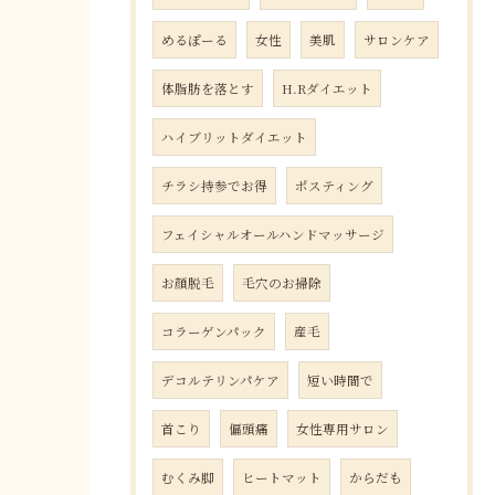
めるぽーる
女性
美肌
サロンケア
体脂肪を落とす
H.Rダイエット
ハイブリットダイエット
チラシ持参でお得
ポスティング
フェイシャルオールハンドマッサージ
お顔脱毛
毛穴のお掃除
コラーゲンパック
産毛
デコルテリンパケア
短い時間で
首こり
偏頭痛
女性専用サロン
むくみ脚
ヒートマット
からだも