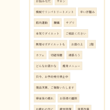
お悩み毛穴
サロン
機械でリンパトリートメント
辛い浮腫み
筋肉運動
腰痛
サプリ
本気でダイエット
ご相談ください
無理せずダイエットも
お店の上
2階
カフェ
切磋琢磨
頑張ろう
どんなお店かな
瘦身メニュー
只今、お予約受付停止中
復活次第、ご報告いたします
帰省後の疲れ
お孫様の面倒
お疲れの方に
疲労回復
体質改善