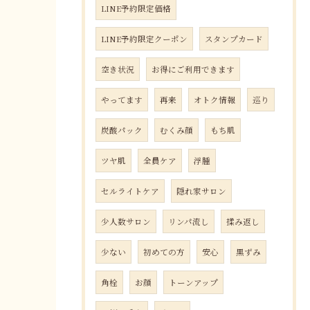
LINE予約限定価格
LINE予約限定クーポン
スタンプカード
空き状況
お得にご利用できます
やってます
再来
オトク情報
巡り
炭酸パック
むくみ顔
もち肌
ツヤ肌
全員ケア
浮腫
セルライトケア
隠れ家サロン
少人数サロン
リンパ流し
揉み返し
少ない
初めての方
安心
黒ずみ
角栓
お顔
トーンアップ