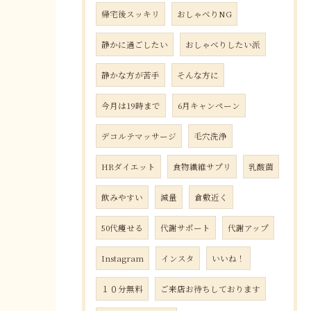
帰宅後スッキリ
おしゃべりNG
静かに過ごしたい
おしゃべりしたい派
静かな方が苦手
そんな方に
今月は19時まで
6月キャンペーン
デコルテマッサージ
毛穴洗浄
HRダイエット
食物繊維サプリ
乳酸菌
飲みやすい
減量
倉敷近く
50代痩せる
代謝サポート
代謝アップ
Instagram
インスタ
いいね！
１０分無料
ご来店お待ちしております