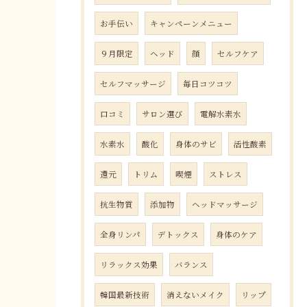
お手伝い
キャンペーンメニュー
９月限定
ヘッド
顔
セルフケア
セルフマッサージ
毎日コツコツ
口コミ
サロン選び
電解水素水
水素水
酸化
身体のサビ
活性酸素
還元
トリム
喫煙
ストレス
抗生物質
添加物
ヘッドマッサージ
全身リンパ
デトックス
身体のケア
リラックス効果
バランス
韓国最新技術
消えないメイク
リップ