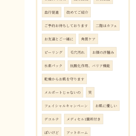
血行促進
改めてご紹介
ご予約お待ちしております
二階はカフェ
お友達とご一緒に
角質ケア
ピーリング
毛穴汚れ
お顔の浮腫み
水素パック
抗酸化作用、バリア機能
乾燥からお肌を守ります
メルポートじゃないの
笑
フェイシャルキャンペーン
お肌に優しい
デコルテ
メディセル1箇所付き
ぽいけど
アットホーム