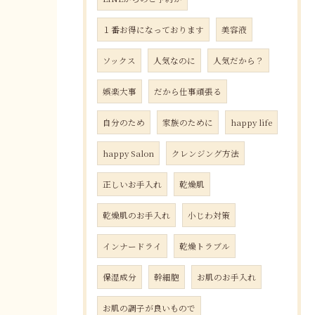
１番お得になっております
美容液
ソックス
人気なのに
人気だから？
娯楽大事
だから仕事頑張る
自分のため
家族のために
happy life
happy Salon
クレンジング方法
正しいお手入れ
乾燥肌
乾燥肌のお手入れ
小じわ対策
インナードライ
乾燥トラブル
保湿成分
幹細胞
お肌のお手入れ
お肌の調子が良いもので