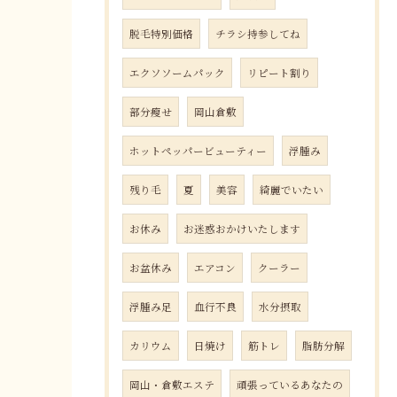
脱毛特別価格
チラシ持参してね
エクソソームパック
リピート割り
部分瘦せ
岡山倉敷
ホットペッパービューティー
浮腫み
残り毛
夏
美容
綺麗でいたい
お休み
お迷惑おかけいたします
お盆休み
エアコン
クーラー
浮腫み足
血行不良
水分摂取
カリウム
日焼け
筋トレ
脂肪分解
岡山・倉敷エステ
頑張っているあなたの