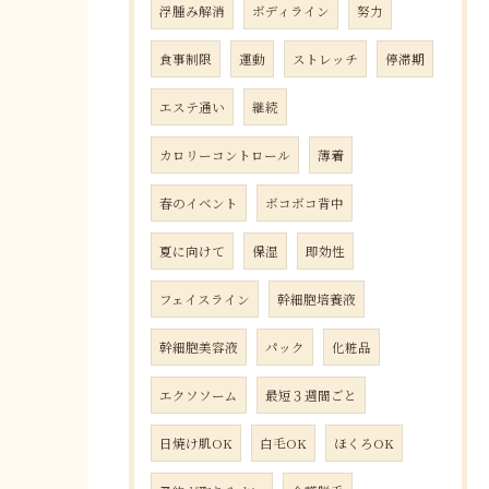
浮腫み解消
ボディライン
努力
食事制限
運動
ストレッチ
停滞期
エステ通い
継続
カロリーコントロール
薄着
春のイベント
ボコボコ背中
夏に向けて
保湿
即効性
フェイスライン
幹細胞培養液
幹細胞美容液
パック
化粧品
エクソソーム
最短３週間ごと
日焼け肌OK
白毛OK
ほくろOK