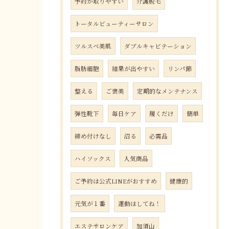
予約が取りやすい
介護脱毛
トータルビューティーサロン
ツルスベ美肌
ダブルキャビテーション
脂肪細胞
結果が出やすい
リンパ節
整える
ご褒美
定期的なメンテナンス
弾性靴下
毎日ケア
履くだけ
簡単
締め付けなし
沼る
必需品
ハイソックス
人気商品
ご予約は公式LINEがおすすめ
健康的
元気が１番
運動はしてね！
エステサロンケア
加須山