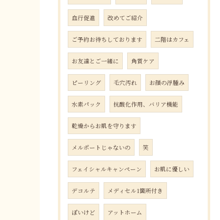
血行促進
改めてご紹介
ご予約お待ちしております
二階はカフェ
お友達とご一緒に
角質ケア
ピーリング
毛穴汚れ
お顔の浮腫み
水素パック
抗酸化作用、バリア機能
乾燥からお肌を守ります
メルポートじゃないの
笑
フェイシャルキャンペーン
お肌に優しい
デコルテ
メディセル1箇所付き
ぽいけど
アットホーム