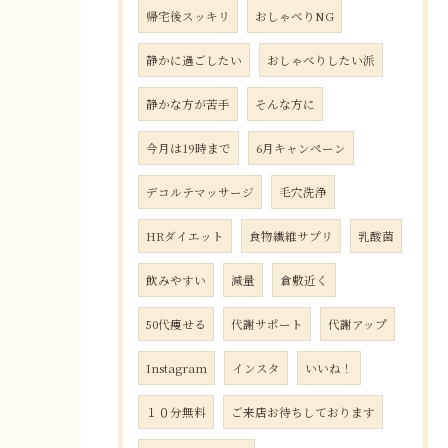
帰宅後スッキリ
おしゃべりNG
静かに過ごしたい
おしゃべりしたい派
静かな方が苦手
そんな方に
今月は19時まで
6月キャンペーン
デコルテマッサージ
毛穴洗浄
HRダイエット
食物繊維サプリ
乳酸菌
飲みやすい
減量
倉敷近く
50代痩せる
代謝サポート
代謝アップ
Instagram
インスタ
いいね！
１０分無料
ご来店お待ちしております