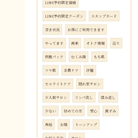
LINE予約限定価格
LINE予約限定クーポン
スタンプカード
空き状況
お得にご利用できます
やってます
再来
オトク情報
巡り
炭酸パック
むくみ顔
もち肌
ツヤ肌
全員ケア
浮腫
セルライトケア
隠れ家サロン
少人数サロン
リンパ流し
揉み返し
少ない
初めての方
安心
黒ずみ
角栓
お顔
トーンアップ