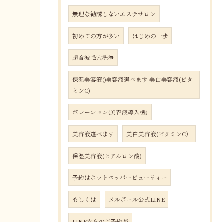
無理な勧誘しないエステサロン
初めての方が多い
はじめの一歩
超音波毛穴洗浄
保湿美容液()美容液選べます 美白美容液(ビタ
ミンC)
ポレーション(美容液導入機)
美容液選べます
美白美容液(ビタミンC）
保湿美容液(ヒアルロン酸)
予約はホットペッパービューティー
もしくは
メルポール公式LINE
LINEからのご予約が