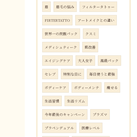
眉
眉毛の悩み
フィルタータトゥー
FIRTERTATTO
アートメイクとの違い
世界一の炭酸パック
クスミ
メディシュティーク
肌改善
エイジングケア
大人女子
高級パック
セレブ
特別な日に
毎日使うと最強
ボディーケア
ボディーメンテ
痩せる
生活習慣
生活リズム
今年最後のキャンペーン
プラズマ
プラペンデュアル
医療レベル