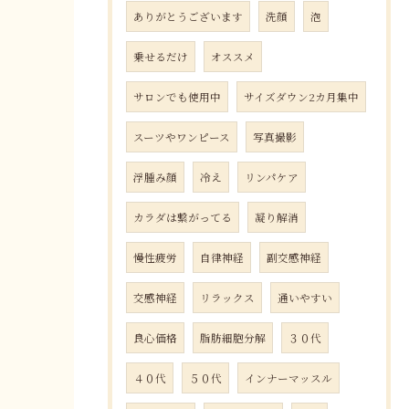
ありがとうございます
洗顔
泡
乗せるだけ
オススメ
サロンでも使用中
サイズダウン2カ月集中
スーツやワンピース
写真撮影
浮腫み顔
冷え
リンパケア
カラダは繋がってる
凝り解消
慢性疲労
自律神経
副交感神経
交感神経
リラックス
通いやすい
良心価格
脂肪細胞分解
３０代
４０代
５０代
インナーマッスル