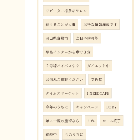
リピーター様多めサロン
続けることが大事
お得な情報満載です
岡山県倉敷市
当日予約可能
早島インターから車で３分
２号線バイパスすぐ
ダイエット中
お悩みご相談ください
文近堂
タイムズマーケット
I NEEDCAFE
今年のうちに
キャンペーン
BODY
年に一度の施術なら
これ
コース終了
継続中
今のうちに