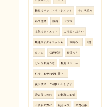
お悩み毛穴
サロン
機械でリンパトリートメント
辛い浮腫み
筋肉運動
腰痛
サプリ
本気でダイエット
ご相談ください
無理せずダイエットも
お店の上
2階
カフェ
切磋琢磨
頑張ろう
どんなお店かな
瘦身メニュー
只今、お予約受付停止中
復活次第、ご報告いたします
帰省後の疲れ
お孫様の面倒
お疲れの方に
疲労回復
体質改善