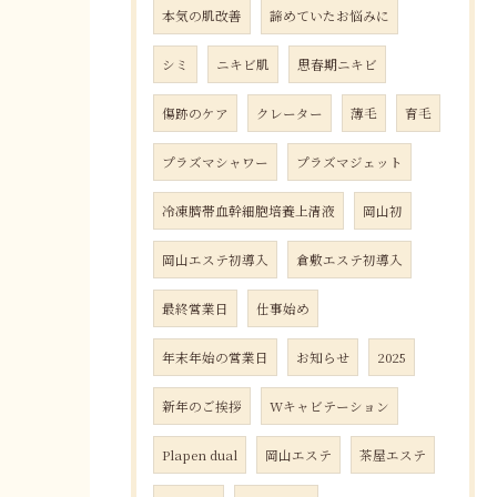
本気の肌改善
諦めていたお悩みに
シミ
ニキビ肌
思春期ニキビ
傷跡のケア
クレーター
薄毛
育毛
プラズマシャワー
プラズマジェット
冷凍臍帯血幹細胞培養上清液
岡山初
岡山エステ初導入
倉敷エステ初導入
最終営業日
仕事始め
年末年始の営業日
お知らせ
2025
新年のご挨拶
Wキャビテーション
Plapen dual
岡山エステ
茶屋エステ