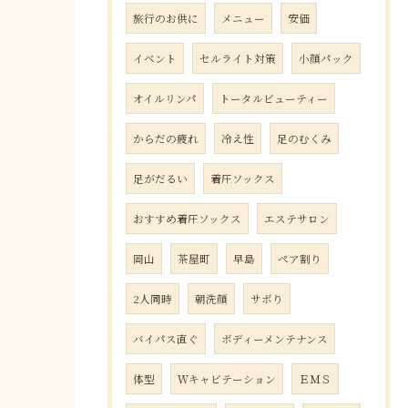
旅行のお供に
メニュー
安価
イベント
セルライト対策
小顔パック
オイルリンパ
トータルビューティー
からだの疲れ
冷え性
足のむくみ
足がだるい
着圧ソックス
おすすめ着圧ソックス
エステサロン
岡山
茶屋町
早島
ペア割り
2人同時
朝洗顔
サボり
バイパス直ぐ
ボディーメンテナンス
体型
Ｗキャビテーション
ＥＭＳ