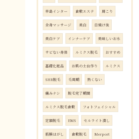
早島インター
倉敷エステ
肩こり
全身マッサージ
美白
日焼け後
美白ケア
インナーケア
美味しいお水
サビない身体
ルミクス脱毛
おすすめ
基礎化粧品
お肌の土台作り
ルミクス
SHR脱毛
毛周期
熱くない
痛みナシ
脱毛完了期間
ルミクス脱毛倉敷
フォトフェイシャル
定額脱毛
EMS
セルライト潰し
筋膜はがし
倉敷脱毛
Merport