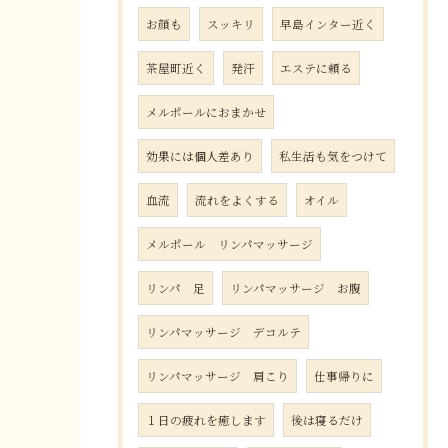
お顔も
スッキリ
早島インター近く
茶屋町近く
発汗
エステに頼る
メルポールにおまかせ
効果には個人差あり
私生活も気をつけて
血流
流れをよくする
オイル
メルポール リンパマッサージ
リンパ 足
リンパマッサージ お腹
リンパマッサージ デコルテ
リンパマッサージ 肩こり
仕事帰りに
１日の疲れを癒します
後は寝るだけ