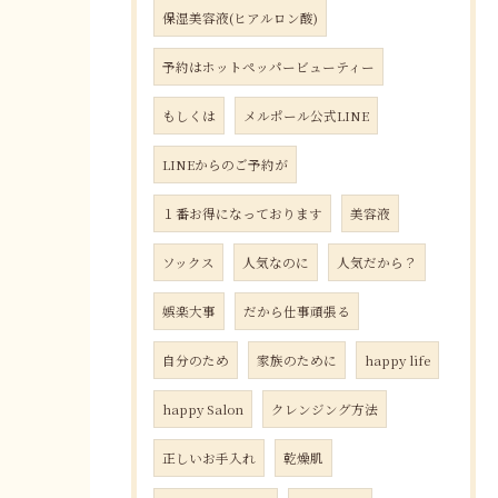
保湿美容液(ヒアルロン酸)
予約はホットペッパービューティー
もしくは
メルポール公式LINE
LINEからのご予約が
１番お得になっております
美容液
ソックス
人気なのに
人気だから？
娯楽大事
だから仕事頑張る
自分のため
家族のために
happy life
happy Salon
クレンジング方法
正しいお手入れ
乾燥肌