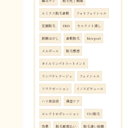
痛みナシ
脱毛完了期間
ルミクス脱毛倉敷
フォトフェイシャル
定額脱毛
EMS
セルライト潰し
筋膜はがし
倉敷脱毛
Merport
メルポール
脱毛感想
オイルリンパトリートメント
リンパドレナージュ
フェイシャル
リラクゼーション
イノスピキュール
ハリ美容液
保湿ケア
エレクトロポレーション
VIO脱毛
効果
脱毛都度払い
脱毛通い放題