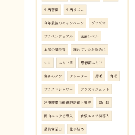
生活習慣
生活リズム
今年最後のキャンペーン
プラズマ
プラペンデュアル
医療レベル
本気の肌改善
諦めていたお悩みに
シミ
ニキビ肌
思春期ニキビ
傷跡のケア
クレーター
薄毛
育毛
プラズマシャワー
プラズマジェット
冷凍臍帯血幹細胞培養上清液
岡山初
岡山エステ初導入
倉敷エステ初導入
最終営業日
仕事始め