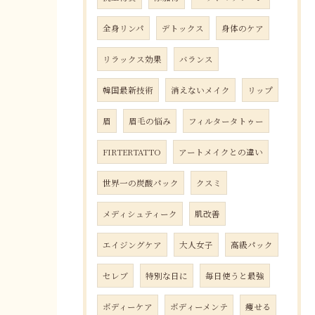
全身リンパ
デトックス
身体のケア
リラックス効果
バランス
韓国最新技術
消えないメイク
リップ
眉
眉毛の悩み
フィルタータトゥー
FIRTERTATTO
アートメイクとの違い
世界一の炭酸パック
クスミ
メディシュティーク
肌改善
エイジングケア
大人女子
高級パック
セレブ
特別な日に
毎日使うと最強
ボディーケア
ボディーメンテ
痩せる