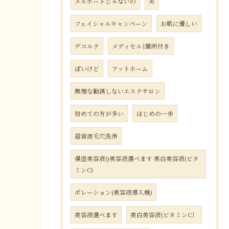
メルポートじゃないの
笑
フェイシャルキャンペーン
お肌に優しい
デコルテ
メディセル1箇所付き
ぽいけど
アットホーム
無理な勧誘しないエステサロン
初めての方が多い
はじめの一歩
超音波毛穴洗浄
保湿美容液()美容液選べます 美白美容液(ビタ
ミンC)
ポレーション(美容液導入機)
美容液選べます
美白美容液(ビタミンC）