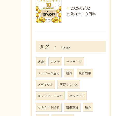
2026/02/02
お陰様で１０周年
タグ
Tags
倉敷
エステ
マッサージ
マッサージ近く
瘦身
瘦身効果
メディセル
筋膜リリース
キャビテーション
セルライト
セルライト除去
結果重視
痩身