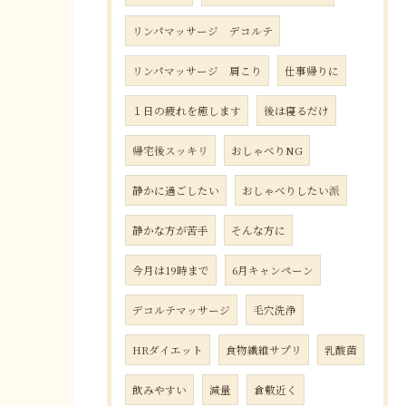
リンパマッサージ デコルテ
リンパマッサージ 肩こり
仕事帰りに
１日の疲れを癒します
後は寝るだけ
帰宅後スッキリ
おしゃべりNG
静かに過ごしたい
おしゃべりしたい派
静かな方が苦手
そんな方に
今月は19時まで
6月キャンペーン
デコルテマッサージ
毛穴洗浄
HRダイエット
食物繊維サプリ
乳酸菌
飲みやすい
減量
倉敷近く