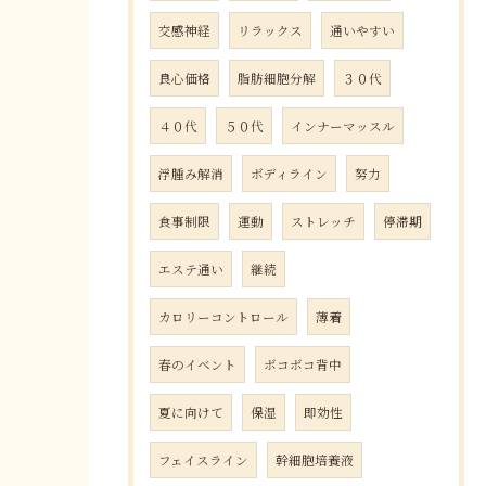
交感神経
リラックス
通いやすい
良心価格
脂肪細胞分解
３０代
４０代
５０代
インナーマッスル
浮腫み解消
ボディライン
努力
食事制限
運動
ストレッチ
停滞期
エステ通い
継続
カロリーコントロール
薄着
春のイベント
ボコボコ背中
夏に向けて
保湿
即効性
フェイスライン
幹細胞培養液