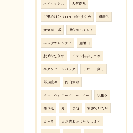
ハイソックス
人気商品
ご予約は公式LINEがおすすめ
健康的
元気が１番
運動はしてね！
エステサロンケア
加須山
脱毛特別価格
チラシ持参してね
エクソソームパック
リピート割り
部分瘦せ
岡山倉敷
ホットペッパービューティー
浮腫み
残り毛
夏
美容
綺麗でいたい
お休み
お迷惑おかけいたします