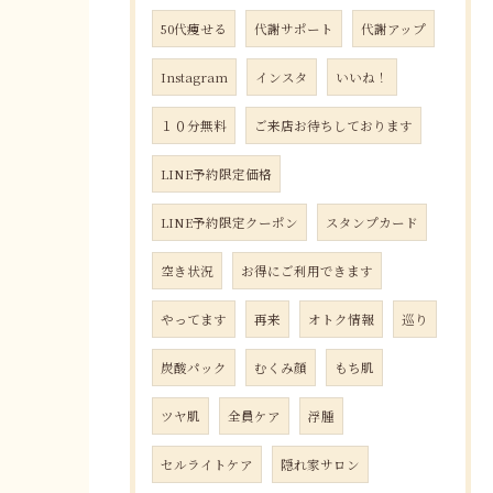
50代痩せる
代謝サポート
代謝アップ
Instagram
インスタ
いいね！
１０分無料
ご来店お待ちしております
LINE予約限定価格
LINE予約限定クーポン
スタンプカード
空き状況
お得にご利用できます
やってます
再来
オトク情報
巡り
炭酸パック
むくみ顔
もち肌
ツヤ肌
全員ケア
浮腫
セルライトケア
隠れ家サロン