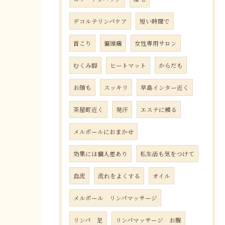
デコルテリンパケア
短い時間で
首こり
偏頭痛
女性専用サロン
むくみ脚
ヒートマット
からだも
お顔も
スッキリ
早島インター近く
茶屋町近く
発汗
エステに頼る
メルポールにおまかせ
効果には個人差あり
私生活も気をつけて
血流
流れをよくする
オイル
メルポール リンパマッサージ
リンパ 足
リンパマッサージ お腹