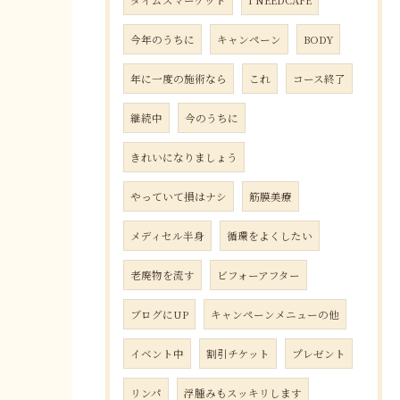
タイムズマーケット
I NEEDCAFE
今年のうちに
キャンペーン
BODY
年に一度の施術なら
これ
コース終了
継続中
今のうちに
きれいになりましょう
やっていて損はナシ
筋膜美療
メディセル半身
循環をよくしたい
老廃物を流す
ビフォーアフター
ブログにUP
キャンペーンメニューの他
イベント中
割引チケット
プレゼント
リンパ
浮腫みもスッキリします