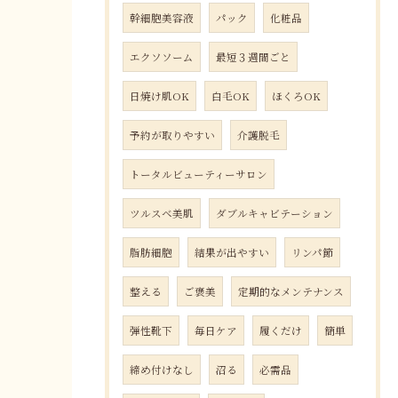
幹細胞美容液
パック
化粧品
エクソソーム
最短３週間ごと
日焼け肌OK
白毛OK
ほくろOK
予約が取りやすい
介護脱毛
トータルビューティーサロン
ツルスベ美肌
ダブルキャビテーション
脂肪細胞
結果が出やすい
リンパ節
整える
ご褒美
定期的なメンテナンス
弾性靴下
毎日ケア
履くだけ
簡単
締め付けなし
沼る
必需品