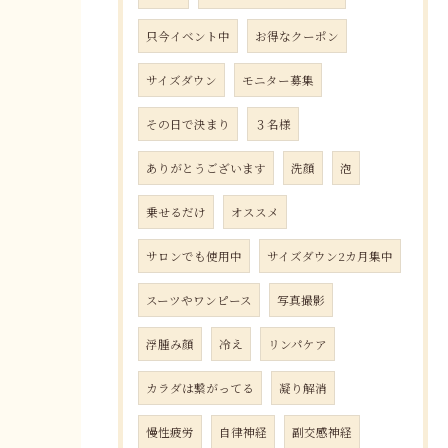
只今イベント中
お得なクーポン
サイズダウン
モニター募集
その日で決まり
３名様
ありがとうございます
洗顔
泡
乗せるだけ
オススメ
サロンでも使用中
サイズダウン2カ月集中
スーツやワンピース
写真撮影
浮腫み顔
冷え
リンパケア
カラダは繋がってる
凝り解消
慢性疲労
自律神経
副交感神経