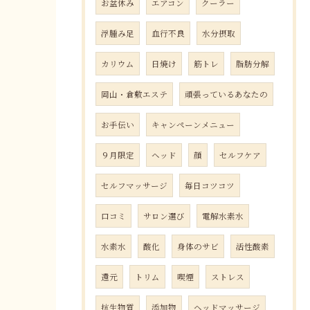
お盆休み
エアコン
クーラー
浮腫み足
血行不良
水分摂取
カリウム
日焼け
筋トレ
脂肪分解
岡山・倉敷エステ
頑張っているあなたの
お手伝い
キャンペーンメニュー
９月限定
ヘッド
顔
セルフケア
セルフマッサージ
毎日コツコツ
口コミ
サロン選び
電解水素水
水素水
酸化
身体のサビ
活性酸素
還元
トリム
喫煙
ストレス
抗生物質
添加物
ヘッドマッサージ