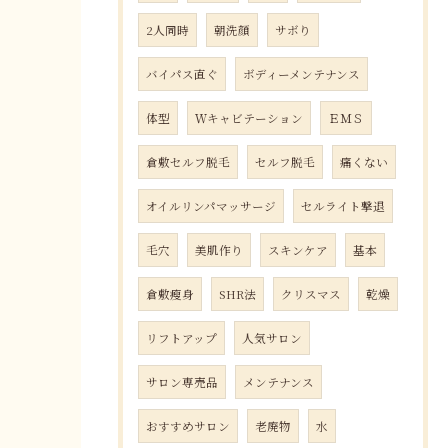
2人同時
朝洗顔
サボり
バイパス直ぐ
ボディーメンテナンス
体型
Ｗキャビテーション
ＥＭＳ
倉敷セルフ脱毛
セルフ脱毛
痛くない
オイルリンパマッサージ
セルライト撃退
毛穴
美肌作り
スキンケア
基本
倉敷瘦身
SHR法
クリスマス
乾燥
リフトアップ
人気サロン
サロン専売品
メンテナンス
おすすめサロン
老廃物
水