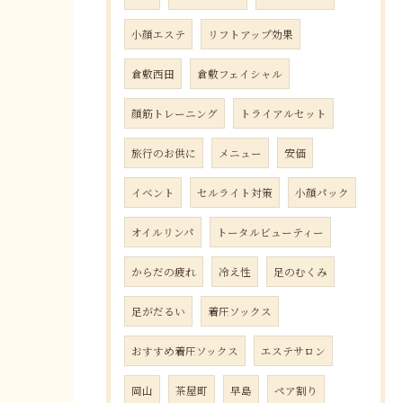
小顔エステ
リフトアップ効果
倉敷西田
倉敷フェイシャル
顔筋トレーニング
トライアルセット
旅行のお供に
メニュー
安価
イベント
セルライト対策
小顔パック
オイルリンパ
トータルビューティー
からだの疲れ
冷え性
足のむくみ
足がだるい
着圧ソックス
おすすめ着圧ソックス
エステサロン
岡山
茶屋町
早島
ペア割り