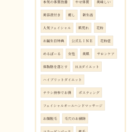
本気の体質改善
やせ体質
美味しい
美容液付き
癒し
新生活
人気フェイシャル
肌荒れ
花粉
お誕生日特典
公式ＬＩＮＥ
花粉症
めるぽーる
女性
美肌
サロンケア
体脂肪を落とす
H.Rダイエット
ハイブリットダイエット
チラシ持参でお得
ポスティング
フェイシャルオールハンドマッサージ
お顔脱毛
毛穴のお掃除
コラーゲンパック
産毛