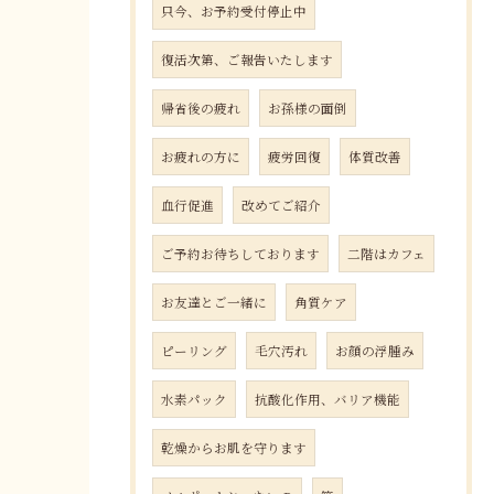
只今、お予約受付停止中
復活次第、ご報告いたします
帰省後の疲れ
お孫様の面倒
お疲れの方に
疲労回復
体質改善
血行促進
改めてご紹介
ご予約お待ちしております
二階はカフェ
お友達とご一緒に
角質ケア
ピーリング
毛穴汚れ
お顔の浮腫み
水素パック
抗酸化作用、バリア機能
乾燥からお肌を守ります