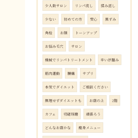
少人数サロン
リンパ流し
揉み返し
少ない
初めての方
安心
黒ずみ
角栓
お顔
トーンアップ
お悩み毛穴
サロン
機械でリンパトリートメント
辛い浮腫み
筋肉運動
腰痛
サプリ
本気でダイエット
ご相談ください
無理せずダイエットも
お店の上
2階
カフェ
切磋琢磨
頑張ろう
どんなお店かな
瘦身メニュー