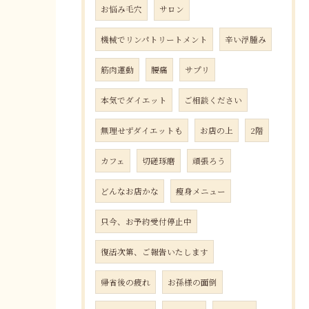
お悩み毛穴
サロン
機械でリンパトリートメント
辛い浮腫み
筋肉運動
腰痛
サプリ
本気でダイエット
ご相談ください
無理せずダイエットも
お店の上
2階
カフェ
切磋琢磨
頑張ろう
どんなお店かな
瘦身メニュー
只今、お予約受付停止中
復活次第、ご報告いたします
帰省後の疲れ
お孫様の面倒