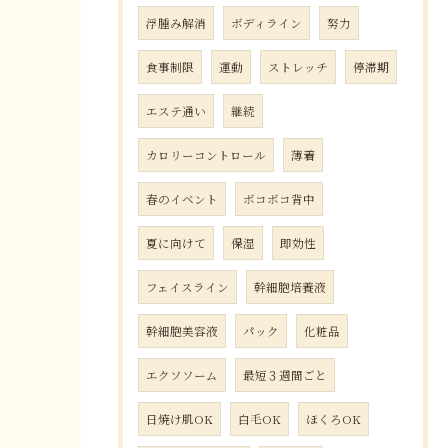
浮腫み解消
ボディライン
努力
食事制限
運動
ストレッチ
停滞期
エステ通い
継続
カロリーコントロール
薄着
春のイベント
ボコボコ背中
夏に向けて
保湿
即効性
フェイスライン
幹細胞培養液
幹細胞美容液
パック
化粧品
エクソソーム
最短３週間ごと
日焼け肌OK
白毛OK
ほくろOK