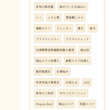
本気の肌改善
諦めていたお悩みに
シミ
ニキビ肌
思春期ニキビ
傷跡のケア
クレーター
薄毛
育毛
プラズマシャワー
プラズマジェット
冷凍臍帯血幹細胞培養上清液
岡山初
岡山エステ初導入
倉敷エステ初導入
最終営業日
仕事始め
年末年始の営業日
お知らせ
2025
新年のご挨拶
Wキャビテーション
Plapen dual
岡山エステ
茶屋エステ