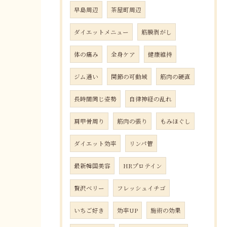
早島周辺
茶屋町周辺
ダイエットメニュー
筋膜剥がし
体の痛み
全身ケア
健康維持
ジム通い
関節の可動域
筋肉の硬直
長時間同じ姿勢
自律神経の乱れ
肩甲骨周り
筋肉の張り
もみほぐし
ダイエット効率
リンパ管
最新韓国美容
HRプロテイン
贅沢ベリー
フレッシュイチゴ
いちご好き
効率UP
施術の効果