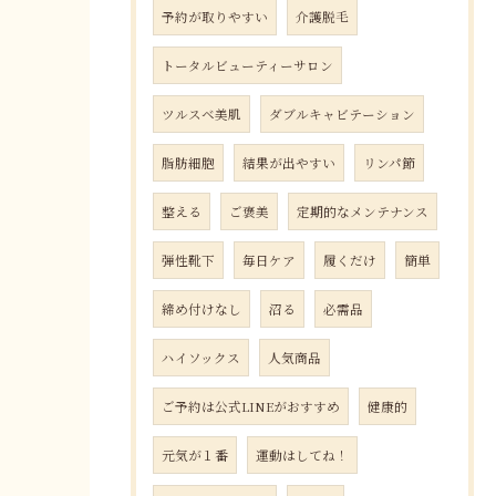
予約が取りやすい
介護脱毛
トータルビューティーサロン
ツルスベ美肌
ダブルキャビテーション
脂肪細胞
結果が出やすい
リンパ節
整える
ご褒美
定期的なメンテナンス
弾性靴下
毎日ケア
履くだけ
簡単
締め付けなし
沼る
必需品
ハイソックス
人気商品
ご予約は公式LINEがおすすめ
健康的
元気が１番
運動はしてね！