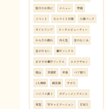
旅行のお供に
メニュー
安価
イベント
セルライト対策
小顔パック
オイルリンパ
トータルビューティー
からだの疲れ
冷え性
足のむくみ
足がだるい
着圧ソックス
おすすめ着圧ソックス
エステサロン
岡山
茶屋町
早島
ペア割り
2人同時
朝洗顔
サボり
バイパス直ぐ
ボディーメンテナンス
体型
Ｗキャビテーション
ＥＭＳ