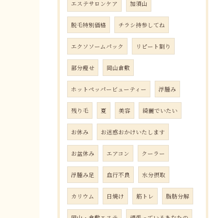
エステサロンケア
加須山
脱毛特別価格
チラシ持参してね
エクソソームパック
リピート割り
部分瘦せ
岡山倉敷
ホットペッパービューティー
浮腫み
残り毛
夏
美容
綺麗でいたい
お休み
お迷惑おかけいたします
お盆休み
エアコン
クーラー
浮腫み足
血行不良
水分摂取
カリウム
日焼け
筋トレ
脂肪分解
岡山・倉敷エステ
頑張っているあなたの