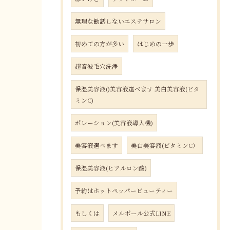
無理な勧誘しないエステサロン
初めての方が多い
はじめの一歩
超音波毛穴洗浄
保湿美容液()美容液選べます 美白美容液(ビタ
ミンC)
ポレーション(美容液導入機)
美容液選べます
美白美容液(ビタミンC）
保湿美容液(ヒアルロン酸)
予約はホットペッパービューティー
もしくは
メルポール公式LINE