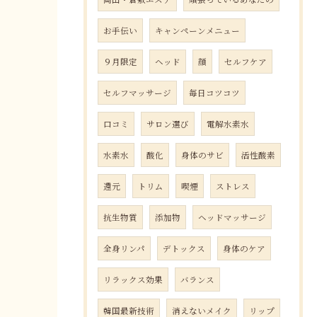
お手伝い
キャンペーンメニュー
９月限定
ヘッド
顔
セルフケア
セルフマッサージ
毎日コツコツ
口コミ
サロン選び
電解水素水
水素水
酸化
身体のサビ
活性酸素
還元
トリム
喫煙
ストレス
抗生物質
添加物
ヘッドマッサージ
全身リンパ
デトックス
身体のケア
リラックス効果
バランス
韓国最新技術
消えないメイク
リップ