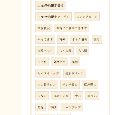
LINE予約限定価格
LINE予約限定クーポン
スタンプカード
空き状況
お得にご利用できます
やってます
再来
オトク情報
巡り
炭酸パック
むくみ顔
もち肌
ツヤ肌
全員ケア
浮腫
セルライトケア
隠れ家サロン
少人数サロン
リンパ流し
揉み返し
少ない
初めての方
安心
黒ずみ
角栓
お顔
トーンアップ