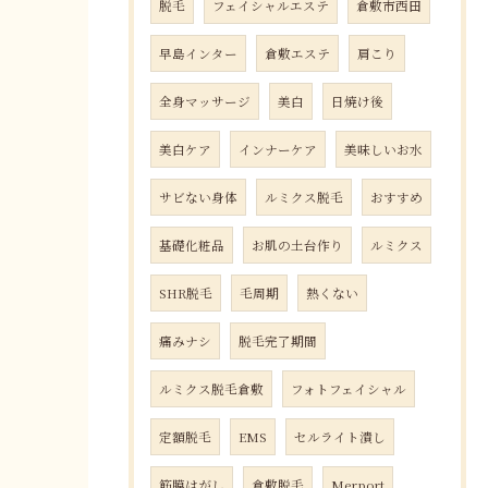
脱毛
フェイシャルエステ
倉敷市西田
早島インター
倉敷エステ
肩こり
全身マッサージ
美白
日焼け後
美白ケア
インナーケア
美味しいお水
サビない身体
ルミクス脱毛
おすすめ
基礎化粧品
お肌の土台作り
ルミクス
SHR脱毛
毛周期
熱くない
痛みナシ
脱毛完了期間
ルミクス脱毛倉敷
フォトフェイシャル
定額脱毛
EMS
セルライト潰し
筋膜はがし
倉敷脱毛
Merport