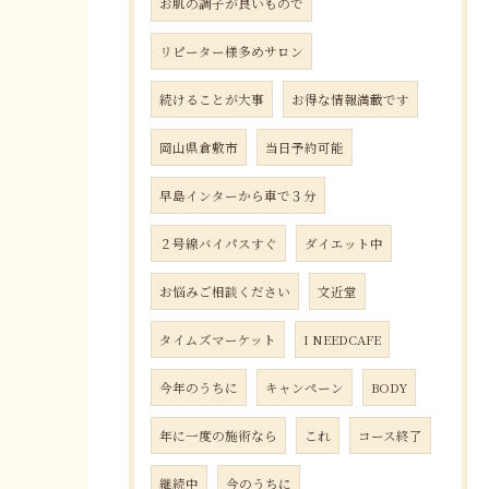
お肌の調子が良いもので
リピーター様多めサロン
続けることが大事
お得な情報満載です
岡山県倉敷市
当日予約可能
早島インターから車で３分
２号線バイパスすぐ
ダイエット中
お悩みご相談ください
文近堂
タイムズマーケット
I NEEDCAFE
今年のうちに
キャンペーン
BODY
年に一度の施術なら
これ
コース終了
継続中
今のうちに