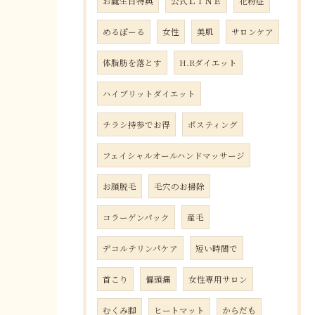
お誕生日特典
公式ＬＩＮＥ
花粉症
めるぽーる
女性
美肌
サロンケア
体脂肪を落とす
H.Rダイエット
ハイブリットダイエット
チラシ持参でお得
ポスティング
フェイシャルオールハンドマッサージ
お顔脱毛
毛穴のお掃除
コラーゲンパック
産毛
デコルテリンパケア
短い時間で
首こり
偏頭痛
女性専用サロン
むくみ脚
ヒートマット
からだも