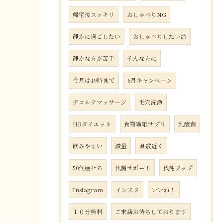
帰宅後スッキリ
おしゃべりNG
静かに過ごしたい
おしゃべりしたい派
静かな方が苦手
そんな方に
今月は19時まで
6月キャンペーン
デコルテマッサージ
毛穴洗浄
HRダイエット
食物繊維サプリ
乳酸菌
飲みやすい
減量
倉敷近く
50代痩せる
代謝サポート
代謝アップ
Instagram
インスタ
いいね！
１０分無料
ご来店お待ちしております