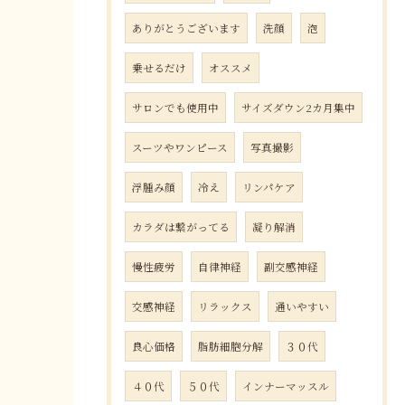
ありがとうございます
洗顔
泡
乗せるだけ
オススメ
サロンでも使用中
サイズダウン2カ月集中
スーツやワンピース
写真撮影
浮腫み顔
冷え
リンパケア
カラダは繋がってる
凝り解消
慢性疲労
自律神経
副交感神経
交感神経
リラックス
通いやすい
良心価格
脂肪細胞分解
３０代
４０代
５０代
インナーマッスル