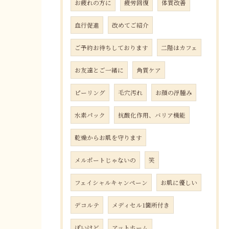
お疲れの方に
疲労回復
体質改善
血行促進
改めてご紹介
ご予約お待ちしております
二階はカフェ
お友達とご一緒に
角質ケア
ピーリング
毛穴汚れ
お顔の浮腫み
水素パック
抗酸化作用、バリア機能
乾燥からお肌を守ります
メルポートじゃないの
笑
フェイシャルキャンペーン
お肌に優しい
デコルテ
メディセル1箇所付き
ぽいけど
アットホーム