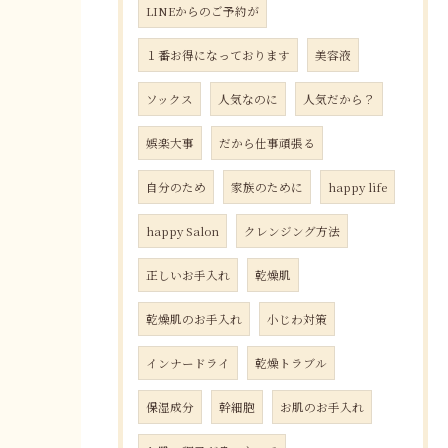
LINEからのご予約が
１番お得になっております
美容液
ソックス
人気なのに
人気だから？
娯楽大事
だから仕事頑張る
自分のため
家族のために
happy life
happy Salon
クレンジング方法
正しいお手入れ
乾燥肌
乾燥肌のお手入れ
小じわ対策
インナードライ
乾燥トラブル
保湿成分
幹細胞
お肌のお手入れ