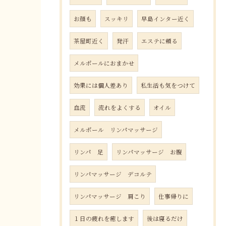
お顔も
スッキリ
早島インター近く
茶屋町近く
発汗
エステに頼る
メルポールにおまかせ
効果には個人差あり
私生活も気をつけて
血流
流れをよくする
オイル
メルポール リンパマッサージ
リンパ 足
リンパマッサージ お腹
リンパマッサージ デコルテ
リンパマッサージ 肩こり
仕事帰りに
１日の疲れを癒します
後は寝るだけ