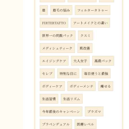
眉
眉毛の悩み
フィルタータトゥー
FIRTERTATTO
アートメイクとの違い
世界一の炭酸パック
クスミ
メディシュティーク
肌改善
エイジングケア
大人女子
高級パック
セレブ
特別な日に
毎日使うと最強
ボディーケア
ボディーメンテ
痩せる
生活習慣
生活リズム
今年最後のキャンペーン
プラズマ
プラペンデュアル
医療レベル