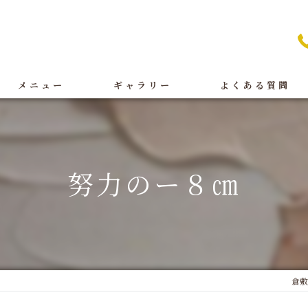
メニュー
ギャラリー
よくある質問
痩身
BeforeAfter
オイルリンパ
施術
努力のー８㎝
フェイシャル
店舗案内
ブライダル
脱毛
倉敷