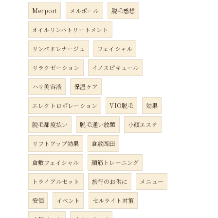
Merport
メルポール
脱毛感想
オイルリンパトリートメント
リンパドレナージュ
フェイシャル
リラクゼーション
イノスピキュール
ハリ美容液
保湿ケア
エレクトロポレーション
VIO脱毛
効果
脱毛都度払い
脱毛通い放題
小顔エステ
リフトアップ効果
倉敷西田
倉敷フェイシャル
顔筋トレーニング
トライアルセット
旅行のお供に
メニュー
安価
イベント
セルライト対策