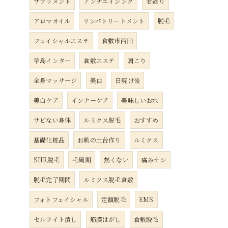
サプリメント
アンチエイジング
若返り
アロマオイル
リンパトリートメント
脱毛
フェイシャルエステ
倉敷市西田
早島インター
倉敷エステ
肩こり
全身マッサージ
美白
日焼け後
美白ケア
インナーケア
美味しいお水
サビない身体
ルミクス脱毛
おすすめ
基礎化粧品
お肌の土台作り
ルミクス
SHR脱毛
毛周期
熱くない
痛みナシ
脱毛完了期間
ルミクス脱毛倉敷
フォトフェイシャル
定額脱毛
EMS
セルライト潰し
筋膜はがし
倉敷脱毛