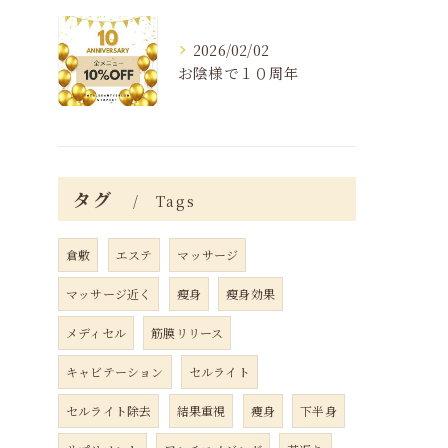
2026/02/02
お陰様で１０周年
タグ
Tags
倉敷
エステ
マッサージ
マッサージ近く
瘦身
瘦身効果
メディセル
筋膜リリース
キャビテーション
セルライト
セルライト除去
結果重視
痩身
下半身