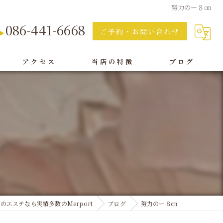
努力のー８㎝
086-441-6668
ご予約・お問い合わせ
アクセス
当店の特徴
ブログ
痩身
脱毛
フェイシャル
オイルリンパ
ボディ
のエステなら実績多数のMerport
ブログ
努力のー８㎝