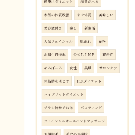
健康にダイエット
結果が出る
本気の体質改善
やせ体質
美味しい
美容液付き
癒し
新生活
人気フェイシャル
肌荒れ
花粉
お誕生日特典
公式ＬＩＮＥ
花粉症
めるぽーる
女性
美肌
サロンケア
体脂肪を落とす
H.Rダイエット
ハイブリットダイエット
チラシ持参でお得
ポスティング
フェイシャルオールハンドマッサージ
お顔脱毛
毛穴のお掃除