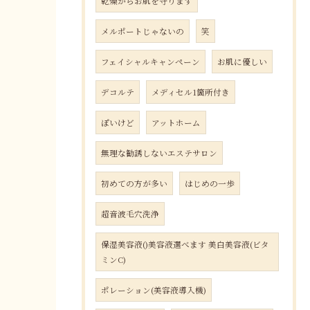
乾燥からお肌を守ります
メルポートじゃないの
笑
フェイシャルキャンペーン
お肌に優しい
デコルテ
メディセル1箇所付き
ぽいけど
アットホーム
無理な勧誘しないエステサロン
初めての方が多い
はじめの一歩
超音波毛穴洗浄
保湿美容液()美容液選べます 美白美容液(ビタ
ミンC)
ポレーション(美容液導入機)