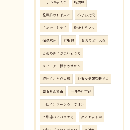
正しいお手入れ
乾燥肌
乾燥肌のお手入れ
小じわ対策
インナードライ
乾燥トラブル
保湿成分
幹細胞
お肌のお手入れ
お肌の調子が良いもので
リピーター様多めサロン
続けることが大事
お得な情報満載です
岡山県倉敷市
当日予約可能
早島インターから車で３分
２号線バイパスすぐ
ダイエット中
お悩みご相談ください
文近堂