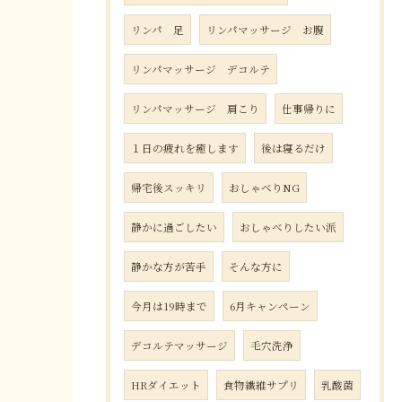
リンパ 足
リンパマッサージ お腹
リンパマッサージ デコルテ
リンパマッサージ 肩こり
仕事帰りに
１日の疲れを癒します
後は寝るだけ
帰宅後スッキリ
おしゃべりNG
静かに過ごしたい
おしゃべりしたい派
静かな方が苦手
そんな方に
今月は19時まで
6月キャンペーン
デコルテマッサージ
毛穴洗浄
HRダイエット
食物繊維サプリ
乳酸菌