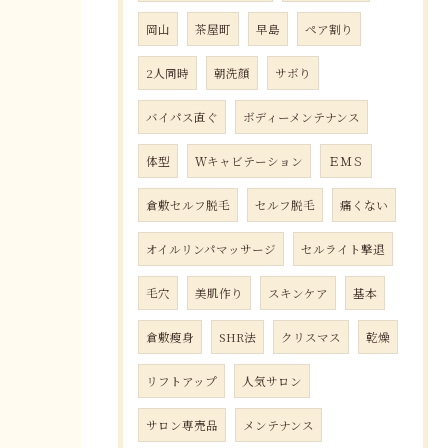
岡山
茶屋町
早島
ペア割り
2人同時
朝洗顔
サボり
バイパス直ぐ
ボディーメンテナンス
体型
Ｗキャビテーション
ＥＭＳ
倉敷セルフ脱毛
セルフ脱毛
痛くない
オイルリンパマッサージ
セルライト撃退
毛穴
美肌作り
スキンケア
基本
倉敷瘦身
SHR法
クリスマス
乾燥
リフトアップ
人気サロン
サロン専売品
メンテナンス