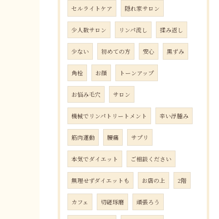
セルライトケア
隠れ家サロン
少人数サロン
リンパ流し
揉み返し
少ない
初めての方
安心
黒ずみ
角栓
お顔
トーンアップ
お悩み毛穴
サロン
機械でリンパトリートメント
辛い浮腫み
筋肉運動
腰痛
サプリ
本気でダイエット
ご相談ください
無理せずダイエットも
お店の上
2階
カフェ
切磋琢磨
頑張ろう