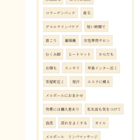
コラーゲンパック
産毛
デコルテリンパケア
短い時間で
首こり
偏頭痛
女性専用サロン
むくみ脚
ヒートマット
からだも
お顔も
スッキリ
早島インター近く
茶屋町近く
発汗
エステに頼る
メルポールにおまかせ
効果には個人差あり
私生活も気をつけて
血流
流れをよくする
オイル
メルポール リンパマッサージ