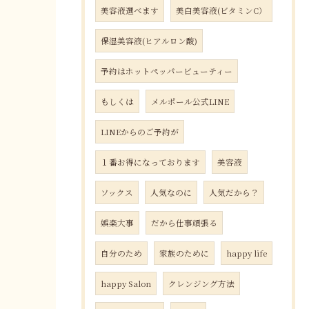
美容液選べます
美白美容液(ビタミンC）
保湿美容液(ヒアルロン酸)
予約はホットペッパービューティー
もしくは
メルポール公式LINE
LINEからのご予約が
１番お得になっております
美容液
ソックス
人気なのに
人気だから？
娯楽大事
だから仕事頑張る
自分のため
家族のために
happy life
happy Salon
クレンジング方法