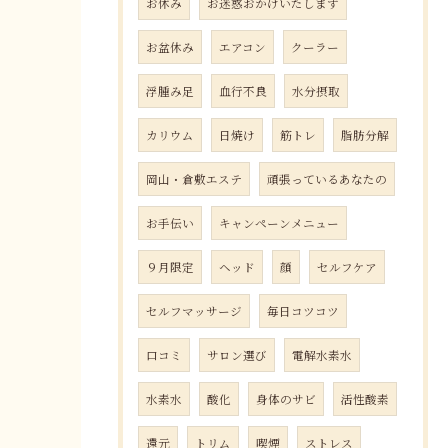
お休み
お迷惑おかけいたします
お盆休み
エアコン
クーラー
浮腫み足
血行不良
水分摂取
カリウム
日焼け
筋トレ
脂肪分解
岡山・倉敷エステ
頑張っているあなたの
お手伝い
キャンペーンメニュー
９月限定
ヘッド
顔
セルフケア
セルフマッサージ
毎日コツコツ
口コミ
サロン選び
電解水素水
水素水
酸化
身体のサビ
活性酸素
還元
トリム
喫煙
ストレス