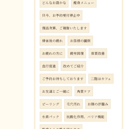
どんなお店かな
瘦身メニュー
只今、お予約受付停止中
復活次第、ご報告いたします
帰省後の疲れ
お孫様の面倒
お疲れの方に
疲労回復
体質改善
血行促進
改めてご紹介
ご予約お待ちしております
二階はカフェ
お友達とご一緒に
角質ケア
ピーリング
毛穴汚れ
お顔の浮腫み
水素パック
抗酸化作用、バリア機能