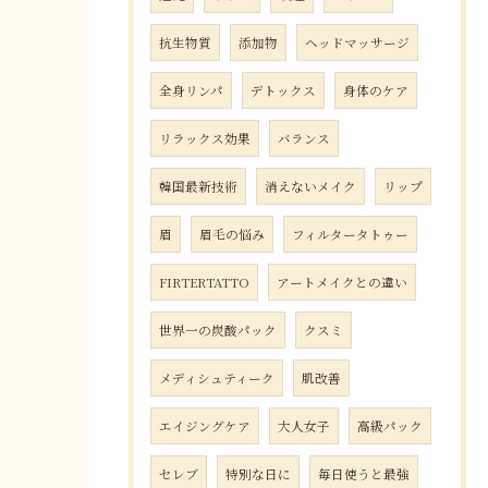
抗生物質
添加物
ヘッドマッサージ
全身リンパ
デトックス
身体のケア
リラックス効果
バランス
韓国最新技術
消えないメイク
リップ
眉
眉毛の悩み
フィルタータトゥー
FIRTERTATTO
アートメイクとの違い
世界一の炭酸パック
クスミ
メディシュティーク
肌改善
エイジングケア
大人女子
高級パック
セレブ
特別な日に
毎日使うと最強