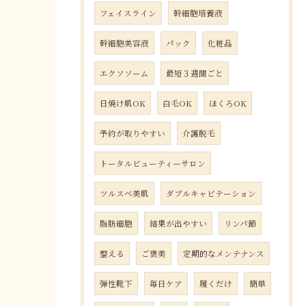
フェイスライン
幹細胞培養液
幹細胞美容液
パック
化粧品
エクソソーム
最短３週間ごと
日焼け肌OK
白毛OK
ほくろOK
予約が取りやすい
介護脱毛
トータルビューティーサロン
ツルスベ美肌
ダブルキャビテーション
脂肪細胞
結果が出やすい
リンパ節
整える
ご褒美
定期的なメンテナンス
弾性靴下
毎日ケア
履くだけ
簡単