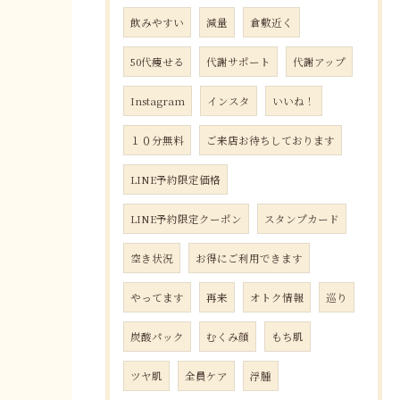
飲みやすい
減量
倉敷近く
50代痩せる
代謝サポート
代謝アップ
Instagram
インスタ
いいね！
１０分無料
ご来店お待ちしております
LINE予約限定価格
LINE予約限定クーポン
スタンプカード
空き状況
お得にご利用できます
やってます
再来
オトク情報
巡り
炭酸パック
むくみ顔
もち肌
ツヤ肌
全員ケア
浮腫