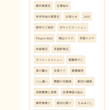
最終営業日
仕事始め
年末年始の営業日
お知らせ
2025
新年のご挨拶
Wキャビテーション
Plapen dual
岡山エステ
茶屋エステ
早島周辺
茶屋町周辺
ダイエットメニュー
筋膜剥がし
体の痛み
全身ケア
健康維持
ジム通い
関節の可動域
筋肉の硬直
長時間同じ姿勢
自律神経の乱れ
肩甲骨周り
筋肉の張り
もみほぐし