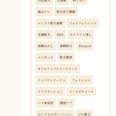
SHR脱毛
毛周期
熱くない
痛みナシ
脱毛完了期間
ルミクス脱毛倉敷
フォトフェイシャル
定額脱毛
EMS
セルライト潰し
筋膜はがし
倉敷脱毛
Merport
メルポール
脱毛感想
オイルリンパトリートメント
リンパドレナージュ
フェイシャル
リラクゼーション
イノスピキュール
ハリ美容液
保湿ケア
エレクトロポレーション
VIO脱毛