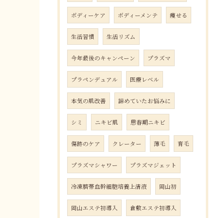
ボディーケア
ボディーメンテ
痩せる
生活習慣
生活リズム
今年最後のキャンペーン
プラズマ
プラペンデュアル
医療レベル
本気の肌改善
諦めていたお悩みに
シミ
ニキビ肌
思春期ニキビ
傷跡のケア
クレーター
薄毛
育毛
プラズマシャワー
プラズマジェット
冷凍臍帯血幹細胞培養上清液
岡山初
岡山エステ初導入
倉敷エステ初導入