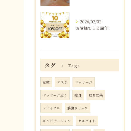
2026/02/02
お陰様で１０周年
タグ
Tags
倉敷
エステ
マッサージ
マッサージ近く
瘦身
瘦身効果
メディセル
筋膜リリース
キャビテーション
セルライト