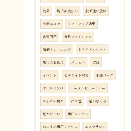
効果
脱毛都度払い
脱毛通い放題
小顔エステ
リフトアップ効果
倉敷西田
倉敷フェイシャル
顔筋トレーニング
トライアルセット
旅行のお供に
メニュー
安価
イベント
セルライト対策
小顔パック
オイルリンパ
トータルビューティー
からだの疲れ
冷え性
足のむくみ
足がだるい
着圧ソックス
おすすめ着圧ソックス
エステサロン