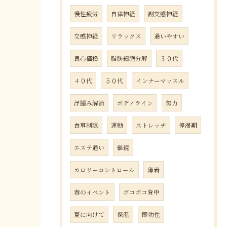
慢性疲労
自律神経
副交感神経
交感神経
リラックス
通いやすい
良心価格
脂肪細胞分解
３０代
４０代
５０代
インナーマッスル
浮腫み解消
ボディライン
努力
食事制限
運動
ストレッチ
停滞期
エステ通い
継続
カロリーコントロール
薄着
春のイベント
ボコボコ背中
夏に向けて
保湿
即効性