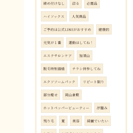
締め付けなし
沼る
必需品
ハイソックス
人気商品
ご予約は公式LINEがおすすめ
健康的
元気が１番
運動はしてね！
エステサロンケア
加須山
脱毛特別価格
チラシ持参してね
エクソソームパック
リピート割り
部分瘦せ
岡山倉敷
ホットペッパービューティー
浮腫み
残り毛
夏
美容
綺麗でいたい