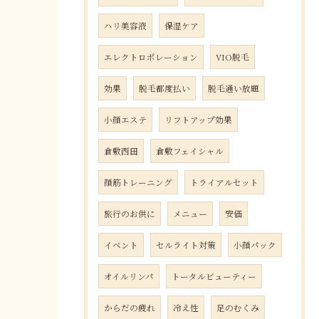
ハリ美容液
保湿ケア
エレクトロポレーション
VIO脱毛
効果
脱毛都度払い
脱毛通い放題
小顔エステ
リフトアップ効果
倉敷西田
倉敷フェイシャル
顔筋トレーニング
トライアルセット
旅行のお供に
メニュー
安価
イベント
セルライト対策
小顔パック
オイルリンパ
トータルビューティー
からだの疲れ
冷え性
足のむくみ