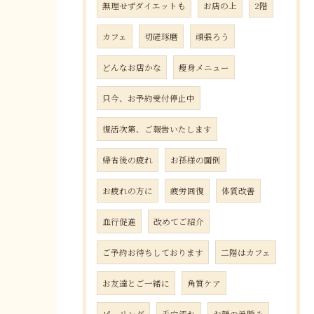
無理せずダイエットも
お店の上
2階
カフェ
切磋琢磨
頑張ろう
どんなお店かな
瘦身メニュー
只今、お予約受付停止中
復活次第、ご報告いたします
帰省後の疲れ
お孫様の面倒
お疲れの方に
疲労回復
体質改善
血行促進
改めてご紹介
ご予約お待ちしております
二階はカフェ
お友達とご一緒に
角質ケア