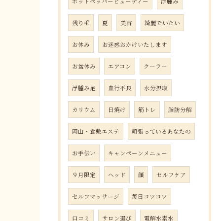
ホットペッパービューティー
浮腫み
残り毛
夏
美容
綺麗でいたい
お休み
お迷惑おかけいたします
お盆休み
エアコン
クーラー
浮腫み足
血行不良
水分摂取
カリウム
日焼け
筋トレ
脂肪分解
岡山・倉敷エステ
頑張っているあなたの
お手伝い
キャンペーンメニュー
９月限定
ヘッド
顔
セルフケア
セルフマッサージ
毎日コツコツ
口コミ
サロン選び
電解水素水