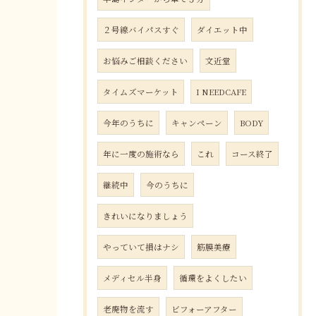
２号線バイパスすぐ
ダイエット中
お悩みご相談ください
文近堂
タイムズマーケット
I NEEDCAFE
今年のうちに
キャンペーン
BODY
年に一度の施術なら
これ
コース終了
継続中
今のうちに
きれいになりましょう
やっていて損はナシ
筋膜美療
メディセル半身
循環をよくしたい
老廃物を流す
ビフォーアフター