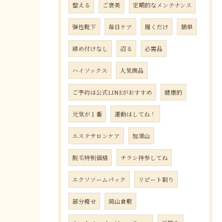
整える
ご褒美
定期的なメンテナンス
弾性靴下
毎日ケア
履くだけ
簡単
締め付けなし
沼る
必需品
ハイソックス
人気商品
ご予約は公式LINEがおすすめ
健康的
元気が１番
運動はしてね！
エステサロンケア
加須山
脱毛特別価格
チラシ持参してね
エクソソームパック
リピート割り
部分瘦せ
岡山倉敷