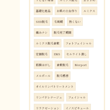
サビない身体
ルミクス脱毛
おすすめ
基礎化粧品
お肌の土台作り
ルミクス
SHR脱毛
毛周期
熱くない
痛みナシ
脱毛完了期間
ルミクス脱毛倉敷
フォトフェイシャル
定額脱毛
EMS
セルライト潰し
筋膜はがし
倉敷脱毛
Merport
メルポール
脱毛感想
オイルリンパトリートメント
リンパドレナージュ
フェイシャル
リラクゼーション
イノスピキュール