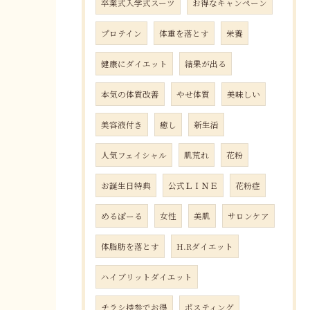
卒業式入学式スーツ
お得なキャンペーン
プロテイン
体重を落とす
栄養
健康にダイエット
結果が出る
本気の体質改善
やせ体質
美味しい
美容液付き
癒し
新生活
人気フェイシャル
肌荒れ
花粉
お誕生日特典
公式ＬＩＮＥ
花粉症
めるぽーる
女性
美肌
サロンケア
体脂肪を落とす
H.Rダイエット
ハイブリットダイエット
チラシ持参でお得
ポスティング