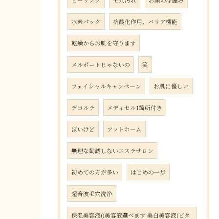
ピーリング
毛穴汚れ
お顔の浮腫み
水素パック
抗酸化作用、バリア機能
乾燥からお肌を守ります
メルポートじゃないの
笑
フェイシャルキャンペーン
お肌に優しい
デコルテ
メディセル1箇所付き
ぽいけど
アットホーム
無理な勧誘しないエステサロン
初めての方が多い
はじめの一歩
超音波毛穴洗浄
保湿美容液()美容液選べます 美白美容液(ビタ