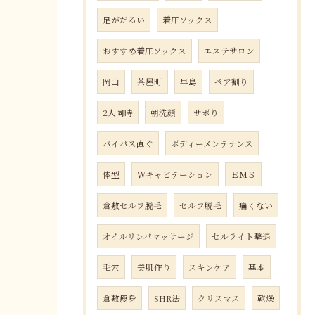
足がだるい
着圧ソックス
おすすめ着圧ソックス
エステサロン
岡山
茶屋町
早島
ペア割り
2人同時
朝洗顔
サボり
バイパス直ぐ
ボディーメンテナンス
体型
Ｗキャビテーション
ＥＭＳ
倉敷セルフ脱毛
セルフ脱毛
痛くない
オイルリンパマッサージ
セルライト撃退
毛穴
美肌作り
スキンケア
基本
倉敷瘦身
SHR法
クリスマス
乾燥