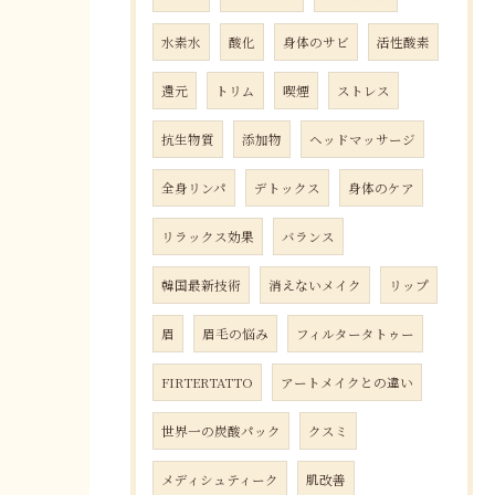
水素水
酸化
身体のサビ
活性酸素
還元
トリム
喫煙
ストレス
抗生物質
添加物
ヘッドマッサージ
全身リンパ
デトックス
身体のケア
リラックス効果
バランス
韓国最新技術
消えないメイク
リップ
眉
眉毛の悩み
フィルタータトゥー
FIRTERTATTO
アートメイクとの違い
世界一の炭酸パック
クスミ
メディシュティーク
肌改善