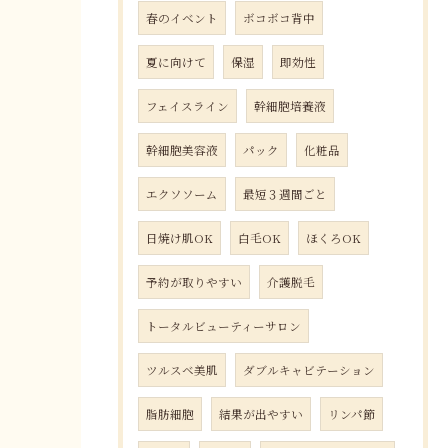
春のイベント
ボコボコ背中
夏に向けて
保湿
即効性
フェイスライン
幹細胞培養液
幹細胞美容液
パック
化粧品
エクソソーム
最短３週間ごと
日焼け肌OK
白毛OK
ほくろOK
予約が取りやすい
介護脱毛
トータルビューティーサロン
ツルスベ美肌
ダブルキャビテーション
脂肪細胞
結果が出やすい
リンパ節