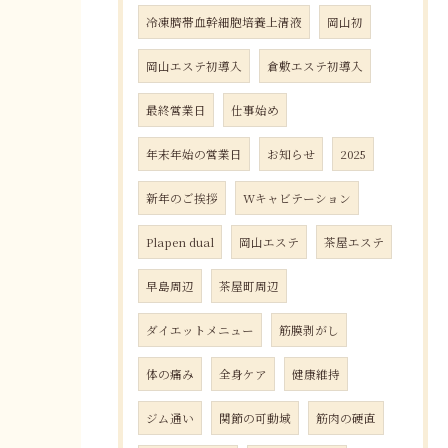
冷凍臍帯血幹細胞培養上清液
岡山初
岡山エステ初導入
倉敷エステ初導入
最終営業日
仕事始め
年末年始の営業日
お知らせ
2025
新年のご挨拶
Wキャビテーション
Plapen dual
岡山エステ
茶屋エステ
早島周辺
茶屋町周辺
ダイエットメニュー
筋膜剥がし
体の痛み
全身ケア
健康維持
ジム通い
関節の可動域
筋肉の硬直