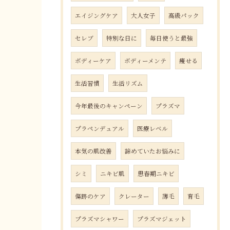
エイジングケア
大人女子
高級パック
セレブ
特別な日に
毎日使うと最強
ボディーケア
ボディーメンテ
痩せる
生活習慣
生活リズム
今年最後のキャンペーン
プラズマ
プラペンデュアル
医療レベル
本気の肌改善
諦めていたお悩みに
シミ
ニキビ肌
思春期ニキビ
傷跡のケア
クレーター
薄毛
育毛
プラズマシャワー
プラズマジェット