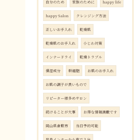
自分のため
家族のために
happy life
happy Salon
クレンジング方法
正しいお手入れ
乾燥肌
乾燥肌のお手入れ
小じわ対策
インナードライ
乾燥トラブル
保湿成分
幹細胞
お肌のお手入れ
お肌の調子が良いもので
リピーター様多めサロン
続けることが大事
お得な情報満載です
岡山県倉敷市
当日予約可能
早島インターから車で３分