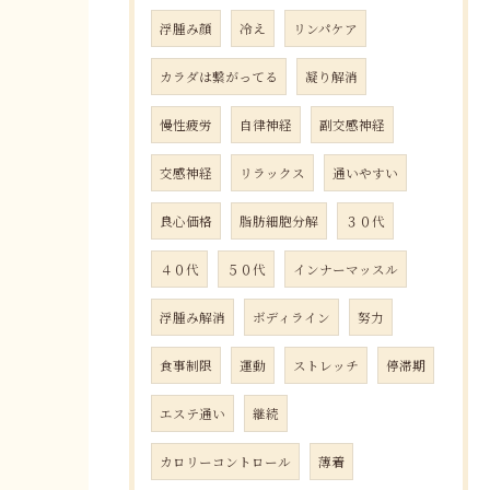
浮腫み顔
冷え
リンパケア
カラダは繋がってる
凝り解消
慢性疲労
自律神経
副交感神経
交感神経
リラックス
通いやすい
良心価格
脂肪細胞分解
３０代
４０代
５０代
インナーマッスル
浮腫み解消
ボディライン
努力
食事制限
運動
ストレッチ
停滞期
エステ通い
継続
カロリーコントロール
薄着