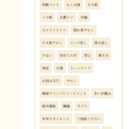
炭酸パック
むくみ顔
もち肌
ツヤ肌
全員ケア
浮腫
セルライトケア
隠れ家サロン
少人数サロン
リンパ流し
揉み返し
少ない
初めての方
安心
黒ずみ
角栓
お顔
トーンアップ
お悩み毛穴
サロン
機械でリンパトリートメント
辛い浮腫み
筋肉運動
腰痛
サプリ
本気でダイエット
ご相談ください