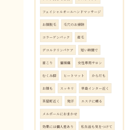
フェイシャルオールハンドマッサージ
お顔脱毛
毛穴のお掃除
コラーゲンパック
産毛
デコルテリンパケア
短い時間で
首こり
偏頭痛
女性専用サロン
むくみ脚
ヒートマット
からだも
お顔も
スッキリ
早島インター近く
茶屋町近く
発汗
エステに頼る
メルポールにおまかせ
効果には個人差あり
私生活も気をつけて