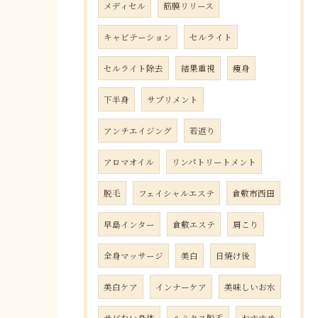
メディセル
筋膜リリース
キャビテーション
セルライト
セルライト除去
結果重視
痩身
下半身
サプリメント
アンチエイジング
若返り
アロマオイル
リンパトリートメント
脱毛
フェイシャルエステ
倉敷市西田
早島インター
倉敷エステ
肩こり
全身マッサージ
美白
日焼け後
美白ケア
インナーケア
美味しいお水