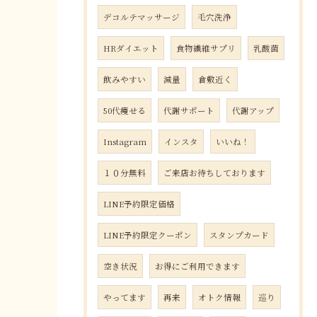
デコルテマッサージ
毛穴洗浄
HRダイエット
食物繊維サプリ
乳酸菌
飲みやすい
減量
倉敷近く
50代痩せる
代謝サポート
代謝アップ
Instagram
インスタ
いいね！
１０分無料
ご来店お待ちしております
LINE予約限定価格
LINE予約限定クーポン
スタンプカード
空き状況
お得にご利用できます
やってます
再来
オトク情報
巡り