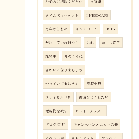
お悩みご相談ください
文近堂
タイムズマーケット
I NEEDCAFE
今年のうちに
キャンペーン
BODY
年に一度の施術なら
これ
コース終了
継続中
今のうちに
きれいになりましょう
やっていて損はナシ
筋膜美療
メディセル半身
循環をよくしたい
老廃物を流す
ビフォーアフター
ブログにUP
キャンペーンメニューの他
イベント中
割引チケット
プレゼント