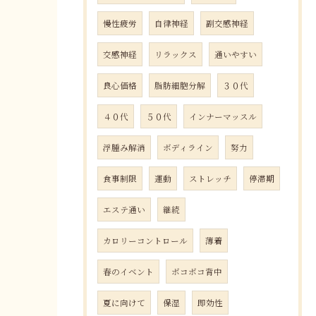
慢性疲労
自律神経
副交感神経
交感神経
リラックス
通いやすい
良心価格
脂肪細胞分解
３０代
４０代
５０代
インナーマッスル
浮腫み解消
ボディライン
努力
食事制限
運動
ストレッチ
停滞期
エステ通い
継続
カロリーコントロール
薄着
春のイベント
ボコボコ背中
夏に向けて
保湿
即効性