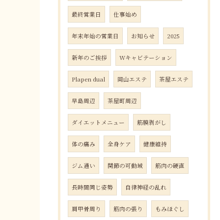
最終営業日
仕事始め
年末年始の営業日
お知らせ
2025
新年のご挨拶
Wキャビテーション
Plapen dual
岡山エステ
茶屋エステ
早島周辺
茶屋町周辺
ダイエットメニュー
筋膜剥がし
体の痛み
全身ケア
健康維持
ジム通い
関節の可動域
筋肉の硬直
長時間同じ姿勢
自律神経の乱れ
肩甲骨周り
筋肉の張り
もみほぐし