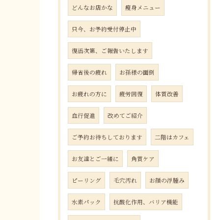
どんなお店かな
瘦身メニュー
只今、お予約受付停止中
復活次第、ご報告いたします
帰省後の疲れ
お孫様の面倒
お疲れの方に
疲労回復
体質改善
血行促進
改めてご紹介
ご予約お待ちしております
二階はカフェ
お友達とご一緒に
角質ケア
ピーリング
毛穴汚れ
お顔の浮腫み
水素パック
抗酸化作用、バリア機能