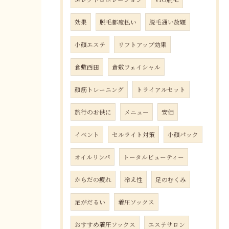
効果
脱毛都度払い
脱毛通い放題
小顔エステ
リフトアップ効果
倉敷西田
倉敷フェイシャル
顔筋トレーニング
トライアルセット
旅行のお供に
メニュー
安価
イベント
セルライト対策
小顔パック
オイルリンパ
トータルビューティー
からだの疲れ
冷え性
足のむくみ
足がだるい
着圧ソックス
おすすめ着圧ソックス
エステサロン