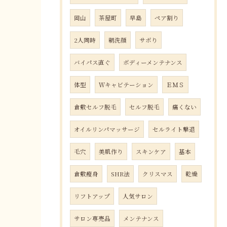
岡山
茶屋町
早島
ペア割り
2人同時
朝洗顔
サボり
バイパス直ぐ
ボディーメンテナンス
体型
Ｗキャビテーション
ＥＭＳ
倉敷セルフ脱毛
セルフ脱毛
痛くない
オイルリンパマッサージ
セルライト撃退
毛穴
美肌作り
スキンケア
基本
倉敷瘦身
SHR法
クリスマス
乾燥
リフトアップ
人気サロン
サロン専売品
メンテナンス