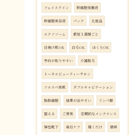
フェイスライン
幹細胞培養液
幹細胞美容液
パック
化粧品
エクソソーム
最短３週間ごと
日焼け肌OK
白毛OK
ほくろOK
予約が取りやすい
介護脱毛
トータルビューティーサロン
ツルスベ美肌
ダブルキャビテーション
脂肪細胞
結果が出やすい
リンパ節
整える
ご褒美
定期的なメンテナンス
弾性靴下
毎日ケア
履くだけ
簡単