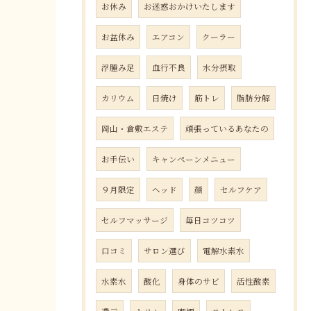
お休み
お迷惑おかけいたします
お盆休み
エアコン
クーラー
浮腫み足
血行不良
水分摂取
カリウム
日焼け
筋トレ
脂肪分解
岡山・倉敷エステ
頑張っているあなたの
お手伝い
キャンペーンメニュー
９月限定
ヘッド
顔
セルフケア
セルフマッサージ
毎日コツコツ
口コミ
サロン選び
電解水素水
水素水
酸化
身体のサビ
活性酸素