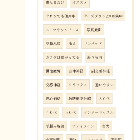
乗せるだけ
オススメ
サロンでも使用中
サイズダウン2カ月集中
スーツやワンピース
写真撮影
浮腫み顔
冷え
リンパケア
カラダは繋がってる
凝り解消
慢性疲労
自律神経
副交感神経
交感神経
リラックス
通いやすい
良心価格
脂肪細胞分解
３０代
４０代
５０代
インナーマッスル
浮腫み解消
ボディライン
努力
食事制限
運動
ストレッチ
停滞期