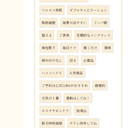
ツルスベ美肌
ダブルキャビテーション
脂肪細胞
結果が出やすい
リンパ節
整える
ご褒美
定期的なメンテナンス
弾性靴下
毎日ケア
履くだけ
簡単
締め付けなし
沼る
必需品
ハイソックス
人気商品
ご予約は公式LINEがおすすめ
健康的
元気が１番
運動はしてね！
エステサロンケア
加須山
脱毛特別価格
チラシ持参してね