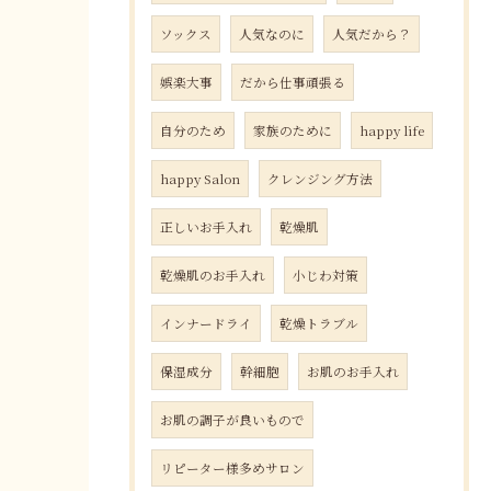
ソックス
人気なのに
人気だから？
娯楽大事
だから仕事頑張る
自分のため
家族のために
happy life
happy Salon
クレンジング方法
正しいお手入れ
乾燥肌
乾燥肌のお手入れ
小じわ対策
インナードライ
乾燥トラブル
保湿成分
幹細胞
お肌のお手入れ
お肌の調子が良いもので
リピーター様多めサロン