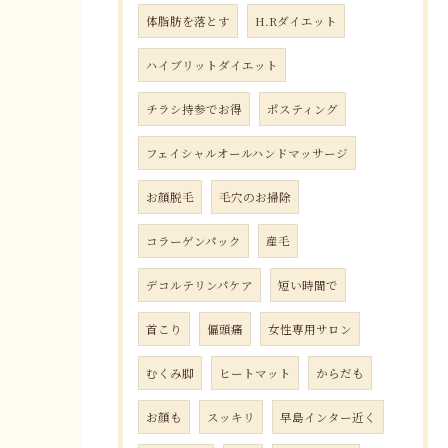
体脂肪を落とす
H.Rダイエット
ハイブリットダイエット
チラシ持参でお得
ポスティング
フェイシャルオールハンドマッサージ
お顔脱毛
毛穴のお掃除
コラーゲンパック
産毛
デコルテリンパケア
短い時間で
首こり
偏頭痛
女性専用サロン
むくみ脚
ヒートマット
からだも
お顔も
スッキリ
早島インター近く