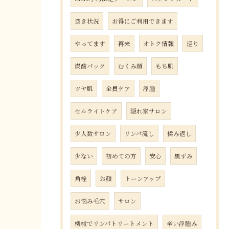
空き状況
お得にご利用できます
やってます
再来
オトク情報
巡り
炭酸パック
むくみ顔
もち肌
ツヤ肌
全員ケア
浮腫
セルライトケア
隠れ家サロン
少人数サロン
リンパ流し
揉み返し
少ない
初めての方
安心
黒ずみ
角栓
お顔
トーンアップ
お悩み毛穴
サロン
機械でリンパトリートメント
辛い浮腫み