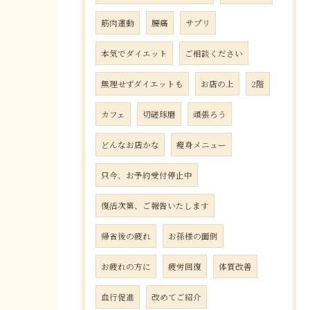
筋肉運動
腰痛
サプリ
本気でダイエット
ご相談ください
無理せずダイエットも
お店の上
2階
カフェ
切磋琢磨
頑張ろう
どんなお店かな
瘦身メニュー
只今、お予約受付停止中
復活次第、ご報告いたします
帰省後の疲れ
お孫様の面倒
お疲れの方に
疲労回復
体質改善
血行促進
改めてご紹介