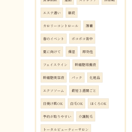
エステ通い
継続
カロリーコントロール
薄着
春のイベント
ボコボコ背中
夏に向けて
保湿
即効性
フェイスライン
幹細胞培養液
幹細胞美容液
パック
化粧品
エクソソーム
最短３週間ごと
日焼け肌OK
白毛OK
ほくろOK
予約が取りやすい
介護脱毛
トータルビューティーサロン