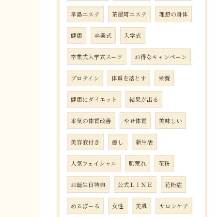
早島エステ
茶屋町エステ
理想の身体
健康
卒業式
入学式
卒業式入学式スーツ
お得なキャンペーン
プロテイン
体重を落とす
栄養
健康にダイエット
結果が出る
本気の体質改善
やせ体質
美味しい
美容液付き
癒し
新生活
人気フェイシャル
肌荒れ
花粉
お誕生日特典
公式ＬＩＮＥ
花粉症
めるぽーる
女性
美肌
サロンケア