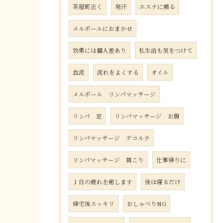
茶屋町近く
発汗
エステに頼る
メルポールにおまかせ
効果には個人差あり
私生活も気をつけて
血流
流れをよくする
オイル
メルポール リンパマッサージ
リンパ 足
リンパマッサージ お腹
リンパマッサージ デコルテ
リンパマッサージ 肩こり
仕事帰りに
１日の疲れを癒します
後は寝るだけ
帰宅後スッキリ
おしゃべりNG