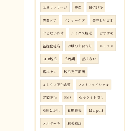
全身マッサージ
美白
日焼け後
美白ケア
インナーケア
美味しいお水
サビない身体
ルミクス脱毛
おすすめ
基礎化粧品
お肌の土台作り
ルミクス
SHR脱毛
毛周期
熱くない
痛みナシ
脱毛完了期間
ルミクス脱毛倉敷
フォトフェイシャル
定額脱毛
EMS
セルライト潰し
筋膜はがし
倉敷脱毛
Merport
メルポール
脱毛感想