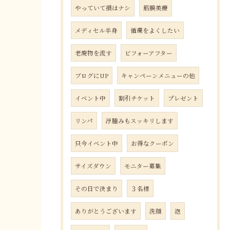
やっていて損はナシ
筋膜美療
メディセル半身
循環をよくしたい
老廃物を流す
ビフォーアフター
ブログにUP
キャンペーンメニューの他
イベント中
割引チケット
プレゼント
リンパ
浮腫みもスッキリします
只今イベント中
お得なクーポン
サイズダウン
モニター募集
その日で決まり
３名様
ありがとうございます
洗顔
泡