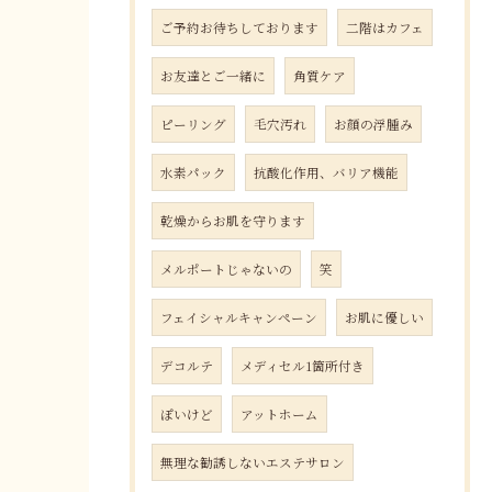
ご予約お待ちしております
二階はカフェ
お友達とご一緒に
角質ケア
ピーリング
毛穴汚れ
お顔の浮腫み
水素パック
抗酸化作用、バリア機能
乾燥からお肌を守ります
メルポートじゃないの
笑
フェイシャルキャンペーン
お肌に優しい
デコルテ
メディセル1箇所付き
ぽいけど
アットホーム
無理な勧誘しないエステサロン