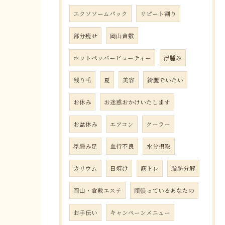
エクソソームパック
リピート割り
部分瘦せ
岡山倉敷
ホットペッパービューティー
浮腫み
残り毛
夏
美容
綺麗でいたい
お休み
お迷惑おかけいたします
お盆休み
エアコン
クーラー
浮腫み足
血行不良
水分摂取
カリウム
日焼け
筋トレ
脂肪分解
岡山・倉敷エステ
頑張っているあなたの
お手伝い
キャンペーンメニュー