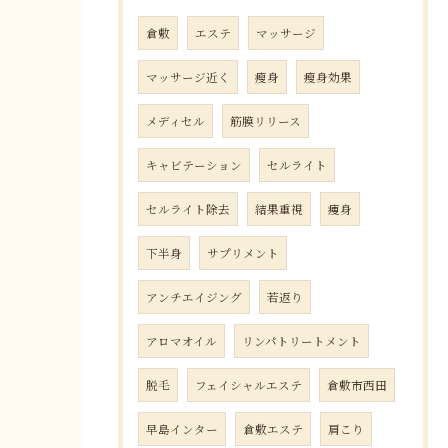
倉敷
エステ
マッサージ
マッサージ近く
瘦身
瘦身効果
メディセル
筋膜リリース
キャビテーション
セルライト
セルライト除去
結果重視
痩身
下半身
サプリメント
アンチエイジング
若返り
アロマオイル
リンパトリートメント
脱毛
フェイシャルエステ
倉敷市西田
早島インター
倉敷エステ
肩こり