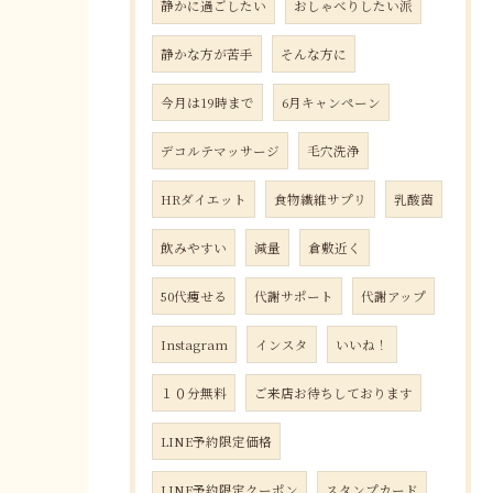
静かに過ごしたい
おしゃべりしたい派
静かな方が苦手
そんな方に
今月は19時まで
6月キャンペーン
デコルテマッサージ
毛穴洗浄
HRダイエット
食物繊維サプリ
乳酸菌
飲みやすい
減量
倉敷近く
50代痩せる
代謝サポート
代謝アップ
Instagram
インスタ
いいね！
１０分無料
ご来店お待ちしております
LINE予約限定価格
LINE予約限定クーポン
スタンプカード