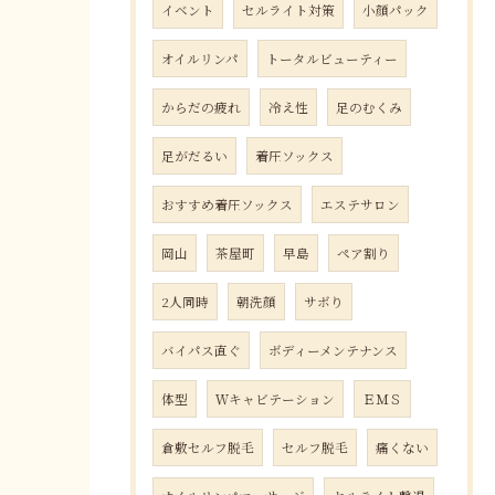
イベント
セルライト対策
小顔パック
オイルリンパ
トータルビューティー
からだの疲れ
冷え性
足のむくみ
足がだるい
着圧ソックス
おすすめ着圧ソックス
エステサロン
岡山
茶屋町
早島
ペア割り
2人同時
朝洗顔
サボり
バイパス直ぐ
ボディーメンテナンス
体型
Ｗキャビテーション
ＥＭＳ
倉敷セルフ脱毛
セルフ脱毛
痛くない