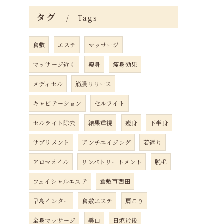
タグ
Tags
倉敷
エステ
マッサージ
マッサージ近く
瘦身
瘦身効果
メディセル
筋膜リリース
キャビテーション
セルライト
セルライト除去
結果重視
痩身
下半身
サプリメント
アンチエイジング
若返り
アロマオイル
リンパトリートメント
脱毛
フェイシャルエステ
倉敷市西田
早島インター
倉敷エステ
肩こり
全身マッサージ
美白
日焼け後