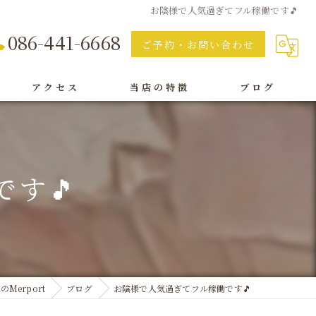
お陰様で人気過ぎてフル稼働です🎵
086-441-6668
ご予約・お問い合わせ
アクセス
当店の特徴
ブログ
痩身
脱毛
す🎵
フェイシャル
オイルリンパ
ボディ
Merport
ブログ
お陰様で人気過ぎてフル稼働です🎵