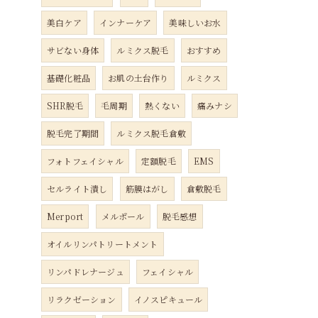
美白ケア
インナーケア
美味しいお水
サビない身体
ルミクス脱毛
おすすめ
基礎化粧品
お肌の土台作り
ルミクス
SHR脱毛
毛周期
熱くない
痛みナシ
脱毛完了期間
ルミクス脱毛倉敷
フォトフェイシャル
定額脱毛
EMS
セルライト潰し
筋膜はがし
倉敷脱毛
Merport
メルポール
脱毛感想
オイルリンパトリートメント
リンパドレナージュ
フェイシャル
リラクゼーション
イノスピキュール