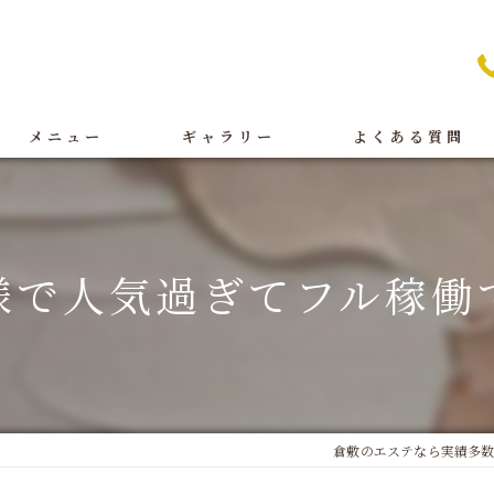
メニュー
ギャラリー
よくある質問
痩身
BeforeAfter
オイルリンパ
施術
様で人気過ぎてフル稼働で
フェイシャル
店舗案内
ブライダル
脱毛
倉敷のエステなら実績多数の