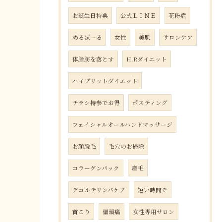
お誕生日特典
公式ＬＩＮＥ
花粉症
めるぽーる
女性
美肌
サロンケア
体脂肪を落とす
H.Rダイエット
ハイブリットダイエット
チラシ持参でお得
ポスティング
フェイシャルオールハンドマッサージ
お顔脱毛
毛穴のお掃除
コラーゲンパック
産毛
デコルテリンパケア
短い時間で
首こり
偏頭痛
女性専用サロン