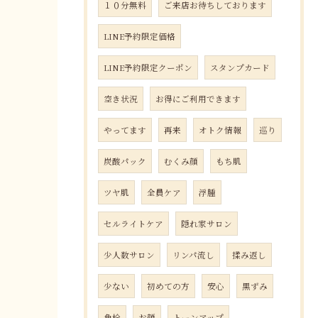
１０分無料
ご来店お待ちしております
LINE予約限定価格
LINE予約限定クーポン
スタンプカード
空き状況
お得にご利用できます
やってます
再来
オトク情報
巡り
炭酸パック
むくみ顔
もち肌
ツヤ肌
全員ケア
浮腫
セルライトケア
隠れ家サロン
少人数サロン
リンパ流し
揉み返し
少ない
初めての方
安心
黒ずみ
角栓
お顔
トーンアップ