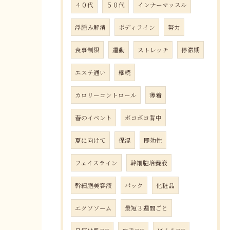
４０代
５０代
インナーマッスル
浮腫み解消
ボディライン
努力
食事制限
運動
ストレッチ
停滞期
エステ通い
継続
カロリーコントロール
薄着
春のイベント
ボコボコ背中
夏に向けて
保湿
即効性
フェイスライン
幹細胞培養液
幹細胞美容液
パック
化粧品
エクソソーム
最短３週間ごと