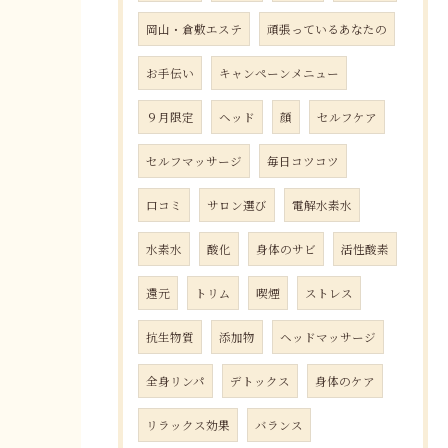
岡山・倉敷エステ
頑張っているあなたの
お手伝い
キャンペーンメニュー
９月限定
ヘッド
顔
セルフケア
セルフマッサージ
毎日コツコツ
口コミ
サロン選び
電解水素水
水素水
酸化
身体のサビ
活性酸素
還元
トリム
喫煙
ストレス
抗生物質
添加物
ヘッドマッサージ
全身リンパ
デトックス
身体のケア
リラックス効果
バランス