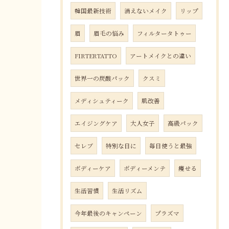
韓国最新技術
消えないメイク
リップ
眉
眉毛の悩み
フィルタータトゥー
FIRTERTATTO
アートメイクとの違い
世界一の炭酸パック
クスミ
メディシュティーク
肌改善
エイジングケア
大人女子
高級パック
セレブ
特別な日に
毎日使うと最強
ボディーケア
ボディーメンテ
痩せる
生活習慣
生活リズム
今年最後のキャンペーン
プラズマ