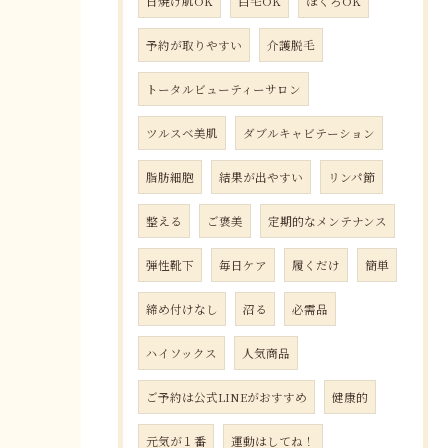
日焼け肌OK
白毛OK
ほくろOK
予約が取りやすい
介護脱毛
トータルビューティーサロン
ツルスベ美肌
ダブルキャビテーション
脂肪細胞
結果が出やすい
リンパ節
整える
ご褒美
定期的なメンテナンス
弾性靴下
毎日ケア
履くだけ
簡単
締め付けなし
沼る
必需品
ハイソックス
人気商品
ご予約は公式LINEがおすすめ
健康的
元気が１番
運動はしてね！