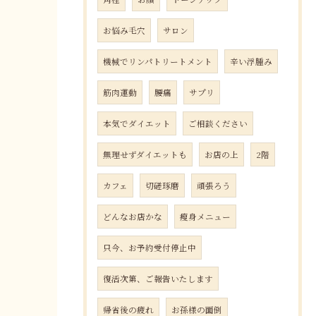
お悩み毛穴
サロン
機械でリンパトリートメント
辛い浮腫み
筋肉運動
腰痛
サプリ
本気でダイエット
ご相談ください
無理せずダイエットも
お店の上
2階
カフェ
切磋琢磨
頑張ろう
どんなお店かな
瘦身メニュー
只今、お予約受付停止中
復活次第、ご報告いたします
帰省後の疲れ
お孫様の面倒