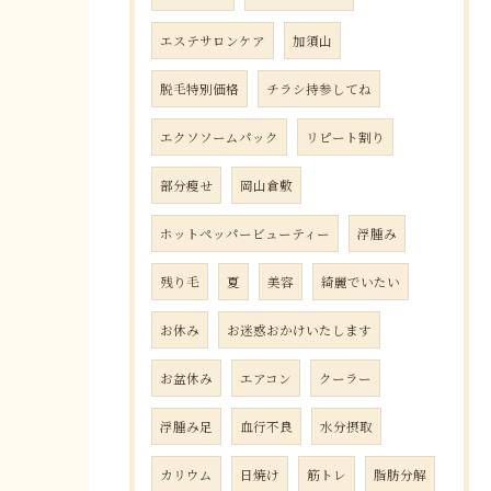
エステサロンケア
加須山
脱毛特別価格
チラシ持参してね
エクソソームパック
リピート割り
部分瘦せ
岡山倉敷
ホットペッパービューティー
浮腫み
残り毛
夏
美容
綺麗でいたい
お休み
お迷惑おかけいたします
お盆休み
エアコン
クーラー
浮腫み足
血行不良
水分摂取
カリウム
日焼け
筋トレ
脂肪分解