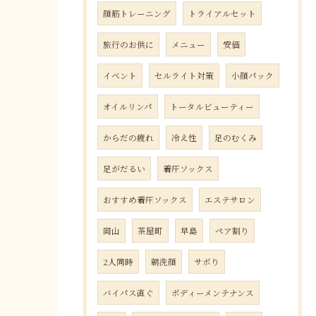
顔筋トレーニング
トライアルセット
旅行のお供に
メニュー
安価
イベント
セルライト対策
小顔パック
オイルリンパ
トータルビューティー
からだの疲れ
冷え性
足のむくみ
足がだるい
着圧ソックス
おすすめ着圧ソックス
エステサロン
岡山
茶屋町
早島
ペア割り
2人同時
朝洗顔
サボり
バイパス直ぐ
ボディーメンテナンス