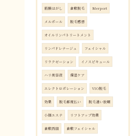
筋膜はがし
倉敷脱毛
Merport
メルポール
脱毛感想
オイルリンパトリートメント
リンパドレナージュ
フェイシャル
リラクゼーション
イノスピキュール
ハリ美容液
保湿ケア
エレクトロポレーション
VIO脱毛
効果
脱毛都度払い
脱毛通い放題
小顔エステ
リフトアップ効果
倉敷西田
倉敷フェイシャル