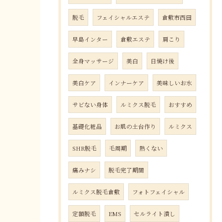
脱毛
フェイシャルエステ
倉敷市西田
早島インター
倉敷エステ
肩こり
全身マッサージ
美白
日焼け後
美白ケア
インナーケア
美味しいお水
サビない身体
ルミクス脱毛
おすすめ
基礎化粧品
お肌の土台作り
ルミクス
SHR脱毛
毛周期
熱くない
痛みナシ
脱毛完了期間
ルミクス脱毛倉敷
フォトフェイシャル
定額脱毛
EMS
セルライト潰し