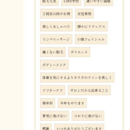
脱毛人気
LINE予約
通いやすい価格
２回目以降がお得
女性専用
楽しくおしゃべり
静かにリラックス
リンパマッサージ
小顔フェイシャル
痛くない脱毛
ダイエット
ボディーメイク
体重を気にするよりカラダのラインを美しく
アフターケア
サロンだから出来ること
周年祭
今年もやります
景気に負けない
コロナに負けない
感謝
いつもありがとうございます