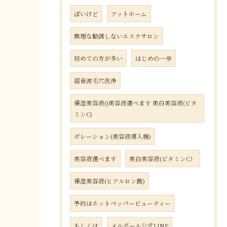
ぽいけど
アットホーム
無理な勧誘しないエステサロン
初めての方が多い
はじめの一歩
超音波毛穴洗浄
保湿美容液()美容液選べます 美白美容液(ビタ
ミンC)
ポレーション(美容液導入機)
美容液選べます
美白美容液(ビタミンC）
保湿美容液(ヒアルロン酸)
予約はホットペッパービューティー
もしくは
メルポール公式LINE