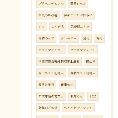
プラペンデュアル
医療レベル
本気の肌改善
諦めていたお悩みに
シミ
ニキビ肌
思春期ニキビ
傷跡のケア
クレーター
薄毛
育毛
プラズマシャワー
プラズマジェット
冷凍臍帯血幹細胞培養上清液
岡山初
岡山エステ初導入
倉敷エステ初導入
最終営業日
仕事始め
年末年始の営業日
お知らせ
2025
新年のご挨拶
Wキャビテーション