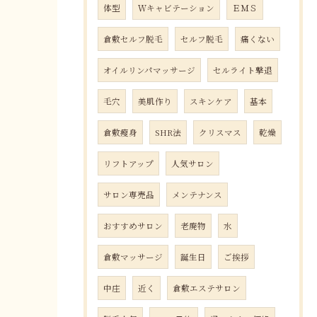
体型
Ｗキャビテーション
ＥＭＳ
倉敷セルフ脱毛
セルフ脱毛
痛くない
オイルリンパマッサージ
セルライト撃退
毛穴
美肌作り
スキンケア
基本
倉敷瘦身
SHR法
クリスマス
乾燥
リフトアップ
人気サロン
サロン専売品
メンテナンス
おすすめサロン
老廃物
水
倉敷マッサージ
誕生日
ご挨拶
中庄
近く
倉敷エステサロン