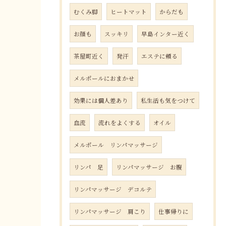
むくみ脚
ヒートマット
からだも
お顔も
スッキリ
早島インター近く
茶屋町近く
発汗
エステに頼る
メルポールにおまかせ
効果には個人差あり
私生活も気をつけて
血流
流れをよくする
オイル
メルポール リンパマッサージ
リンパ 足
リンパマッサージ お腹
リンパマッサージ デコルテ
リンパマッサージ 肩こり
仕事帰りに