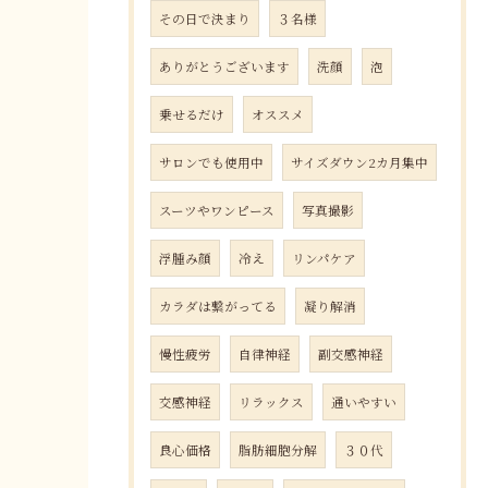
その日で決まり
３名様
ありがとうございます
洗顔
泡
乗せるだけ
オススメ
サロンでも使用中
サイズダウン2カ月集中
スーツやワンピース
写真撮影
浮腫み顔
冷え
リンパケア
カラダは繋がってる
凝り解消
慢性疲労
自律神経
副交感神経
交感神経
リラックス
通いやすい
良心価格
脂肪細胞分解
３０代