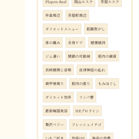
Plapen dual
岡山エステ
茶屋エステ
早島周辺
茶屋町周辺
ダイエットメニュー
筋膜剥がし
体の痛み
全身ケア
健康維持
ジム通い
関節の可動域
筋肉の硬直
長時間同じ姿勢
自律神経の乱れ
肩甲骨周り
筋肉の張り
もみほぐし
ダイエット効率
リンパ管
最新韓国美容
HRプロテイン
贅沢ベリー
フレッシュイチゴ
いちご好き
効率UP
施術の効果