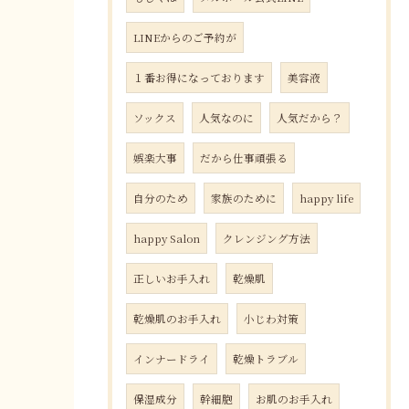
LINEからのご予約が
１番お得になっております
美容液
ソックス
人気なのに
人気だから？
娯楽大事
だから仕事頑張る
自分のため
家族のために
happy life
happy Salon
クレンジング方法
正しいお手入れ
乾燥肌
乾燥肌のお手入れ
小じわ対策
インナードライ
乾燥トラブル
保湿成分
幹細胞
お肌のお手入れ