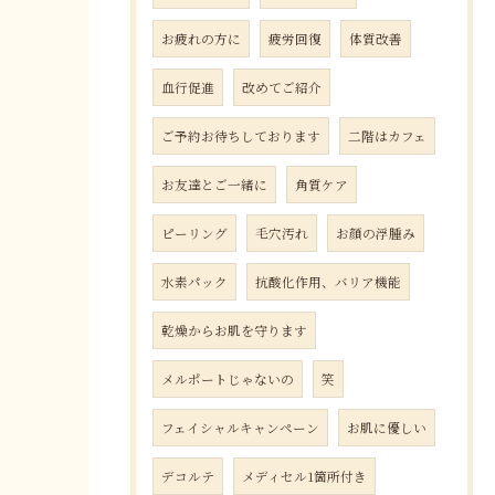
お疲れの方に
疲労回復
体質改善
血行促進
改めてご紹介
ご予約お待ちしております
二階はカフェ
お友達とご一緒に
角質ケア
ピーリング
毛穴汚れ
お顔の浮腫み
水素パック
抗酸化作用、バリア機能
乾燥からお肌を守ります
メルポートじゃないの
笑
フェイシャルキャンペーン
お肌に優しい
デコルテ
メディセル1箇所付き