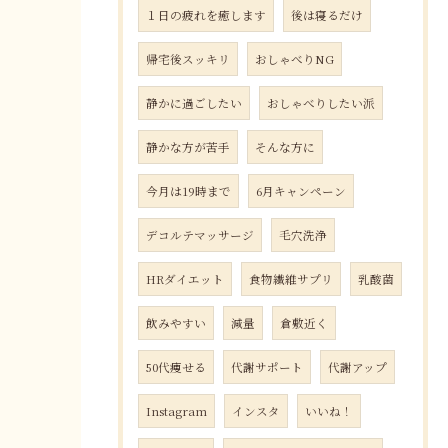
１日の疲れを癒します
後は寝るだけ
帰宅後スッキリ
おしゃべりNG
静かに過ごしたい
おしゃべりしたい派
静かな方が苦手
そんな方に
今月は19時まで
6月キャンペーン
デコルテマッサージ
毛穴洗浄
HRダイエット
食物繊維サプリ
乳酸菌
飲みやすい
減量
倉敷近く
50代痩せる
代謝サポート
代謝アップ
Instagram
インスタ
いいね！