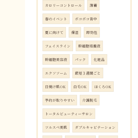
カロリーコントロール
薄着
春のイベント
ボコボコ背中
夏に向けて
保湿
即効性
フェイスライン
幹細胞培養液
幹細胞美容液
パック
化粧品
エクソソーム
最短３週間ごと
日焼け肌OK
白毛OK
ほくろOK
予約が取りやすい
介護脱毛
トータルビューティーサロン
ツルスベ美肌
ダブルキャビテーション