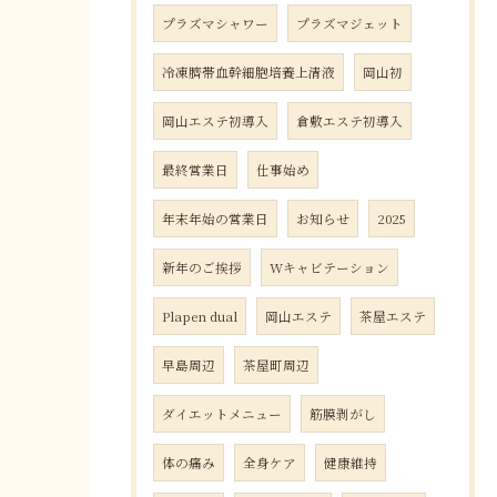
プラズマシャワー
プラズマジェット
冷凍臍帯血幹細胞培養上清液
岡山初
岡山エステ初導入
倉敷エステ初導入
最終営業日
仕事始め
年末年始の営業日
お知らせ
2025
新年のご挨拶
Wキャビテーション
Plapen dual
岡山エステ
茶屋エステ
早島周辺
茶屋町周辺
ダイエットメニュー
筋膜剥がし
体の痛み
全身ケア
健康維持