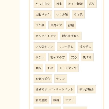
やってます
再来
オトク情報
巡り
炭酸パック
むくみ顔
もち肌
ツヤ肌
全員ケア
浮腫
セルライトケア
隠れ家サロン
少人数サロン
リンパ流し
揉み返し
少ない
初めての方
安心
黒ずみ
角栓
お顔
トーンアップ
お悩み毛穴
サロン
機械でリンパトリートメント
辛い浮腫み
筋肉運動
腰痛
サプリ