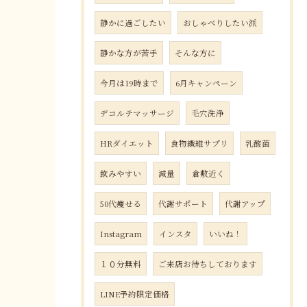
静かに過ごしたい
おしゃべりしたい派
静かな方が苦手
そんな方に
今月は19時まで
6月キャンペーン
デコルテマッサージ
毛穴洗浄
HRダイエット
食物繊維サプリ
乳酸菌
飲みやすい
減量
倉敷近く
50代痩せる
代謝サポート
代謝アップ
Instagram
インスタ
いいね！
１０分無料
ご来店お待ちしております
LINE予約限定価格