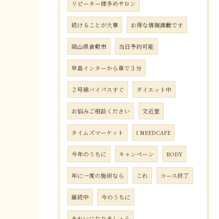
リピーター様多めサロン
続けることが大事
お得な情報満載です
岡山県倉敷市
当日予約可能
早島インターから車で３分
２号線バイパスすぐ
ダイエット中
お悩みご相談ください
文近堂
タイムズマーケット
I NEEDCAFE
今年のうちに
キャンペーン
BODY
年に一度の施術なら
これ
コース終了
継続中
今のうちに
きれいになりましょう