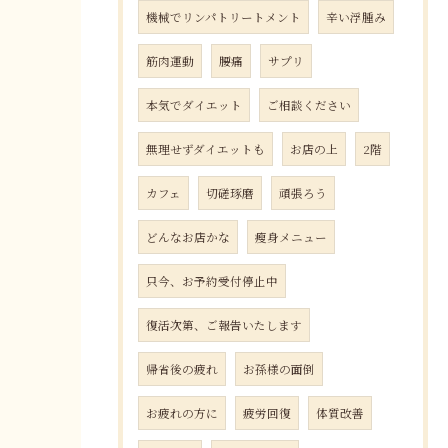
機械でリンパトリートメント
辛い浮腫み
筋肉運動
腰痛
サプリ
本気でダイエット
ご相談ください
無理せずダイエットも
お店の上
2階
カフェ
切磋琢磨
頑張ろう
どんなお店かな
瘦身メニュー
只今、お予約受付停止中
復活次第、ご報告いたします
帰省後の疲れ
お孫様の面倒
お疲れの方に
疲労回復
体質改善