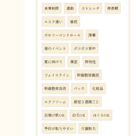
食事制限
運動
ストレッチ
停滞期
エステ通い
継続
カロリーコントロール
薄着
春のイベント
ボコボコ背中
夏に向けて
保湿
即効性
フェイスライン
幹細胞培養液
幹細胞美容液
パック
化粧品
エクソソーム
最短３週間ごと
日焼け肌OK
白毛OK
ほくろOK
予約が取りやすい
介護脱毛