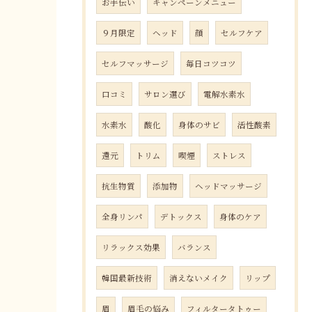
お手伝い
キャンペーンメニュー
９月限定
ヘッド
顔
セルフケア
セルフマッサージ
毎日コツコツ
口コミ
サロン選び
電解水素水
水素水
酸化
身体のサビ
活性酸素
還元
トリム
喫煙
ストレス
抗生物質
添加物
ヘッドマッサージ
全身リンパ
デトックス
身体のケア
リラックス効果
バランス
韓国最新技術
消えないメイク
リップ
眉
眉毛の悩み
フィルタータトゥー