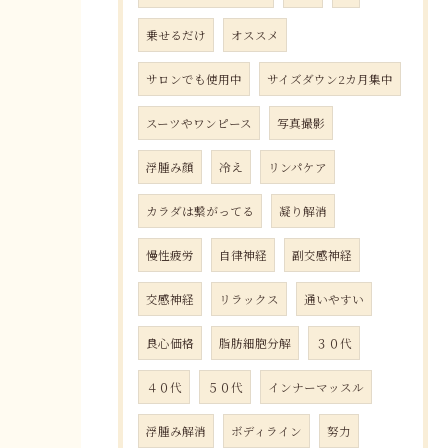
乗せるだけ
オススメ
サロンでも使用中
サイズダウン2カ月集中
スーツやワンピース
写真撮影
浮腫み顔
冷え
リンパケア
カラダは繋がってる
凝り解消
慢性疲労
自律神経
副交感神経
交感神経
リラックス
通いやすい
良心価格
脂肪細胞分解
３０代
４０代
５０代
インナーマッスル
浮腫み解消
ボディライン
努力