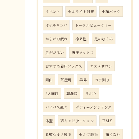
イベント
セルライト対策
小顔パック
オイルリンパ
トータルビューティー
からだの疲れ
冷え性
足のむくみ
足がだるい
着圧ソックス
おすすめ着圧ソックス
エステサロン
岡山
茶屋町
早島
ペア割り
2人同時
朝洗顔
サボり
バイパス直ぐ
ボディーメンテナンス
体型
Ｗキャビテーション
ＥＭＳ
倉敷セルフ脱毛
セルフ脱毛
痛くない