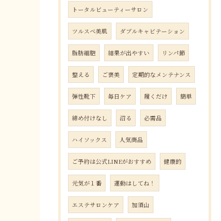
トータルビューティーサロン
ツルスベ美肌
ダブルキャビテーション
脂肪細胞
結果が出やすい
リンパ節
整える
ご褒美
定期的なメンテナンス
弾性靴下
毎日ケア
履くだけ
簡単
締め付けなし
沼る
必需品
ハイソックス
人気商品
ご予約は公式LINEがおすすめ
健康的
元気が１番
運動はしてね！
エステサロンケア
加須山