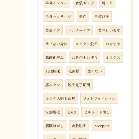
早島インター
倉敷エステ
肩こり
全身マッサージ
美白
日焼け後
美白ケア
インナーケア
美味しいお水
サビない身体
ルミクス脱毛
おすすめ
基礎化粧品
お肌の土台作り
ルミクス
SHR脱毛
毛周期
熱くない
痛みナシ
脱毛完了期間
ルミクス脱毛倉敷
フォトフェイシャル
定額脱毛
EMS
セルライト潰し
筋膜はがし
倉敷脱毛
Merport