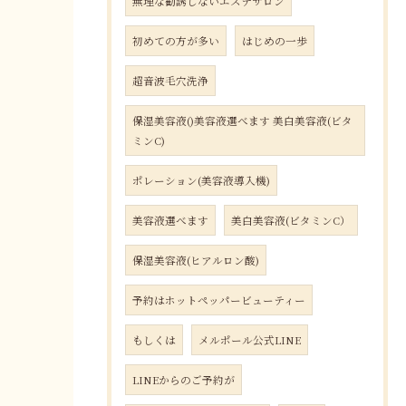
無理な勧誘しないエステサロン
初めての方が多い
はじめの一歩
超音波毛穴洗浄
保湿美容液()美容液選べます 美白美容液(ビタ
ミンC)
ポレーション(美容液導入機)
美容液選べます
美白美容液(ビタミンC）
保湿美容液(ヒアルロン酸)
予約はホットペッパービューティー
もしくは
メルポール公式LINE
LINEからのご予約が