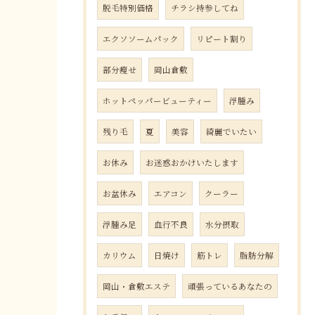
脱毛特別価格
チラシ持参してね
エクソソームパック
リピート割り
部分瘦せ
岡山倉敷
ホットペッパービューティー
浮腫み
残り毛
夏
美容
綺麗でいたい
お休み
お迷惑おかけいたします
お盆休み
エアコン
クーラー
浮腫み足
血行不良
水分摂取
カリウム
日焼け
筋トレ
脂肪分解
岡山・倉敷エステ
頑張っているあなたの