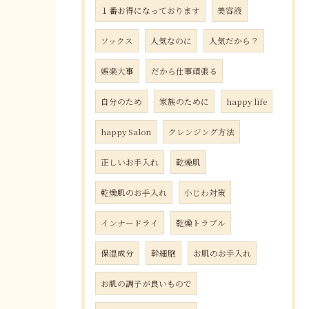
１番お得になっております
美容液
ソックス
人気なのに
人気だから？
娯楽大事
だから仕事頑張る
自分のため
家族のために
happy life
happy Salon
クレンジング方法
正しいお手入れ
乾燥肌
乾燥肌のお手入れ
小じわ対策
インナードライ
乾燥トラブル
保湿成分
幹細胞
お肌のお手入れ
お肌の調子が良いもので