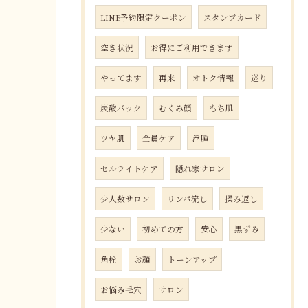
LINE予約限定クーポン
スタンプカード
空き状況
お得にご利用できます
やってます
再来
オトク情報
巡り
炭酸パック
むくみ顔
もち肌
ツヤ肌
全員ケア
浮腫
セルライトケア
隠れ家サロン
少人数サロン
リンパ流し
揉み返し
少ない
初めての方
安心
黒ずみ
角栓
お顔
トーンアップ
お悩み毛穴
サロン