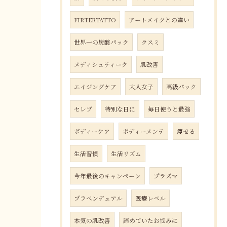
FIRTERTATTO
アートメイクとの違い
世界一の炭酸パック
クスミ
メディシュティーク
肌改善
エイジングケア
大人女子
高級パック
セレブ
特別な日に
毎日使うと最強
ボディーケア
ボディーメンテ
痩せる
生活習慣
生活リズム
今年最後のキャンペーン
プラズマ
プラペンデュアル
医療レベル
本気の肌改善
諦めていたお悩みに