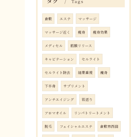
タグ
Tags
倉敷
エステ
マッサージ
マッサージ近く
瘦身
瘦身効果
メディセル
筋膜リリース
キャビテーション
セルライト
セルライト除去
結果重視
痩身
下半身
サプリメント
アンチエイジング
若返り
アロマオイル
リンパトリートメント
脱毛
フェイシャルエステ
倉敷市西田