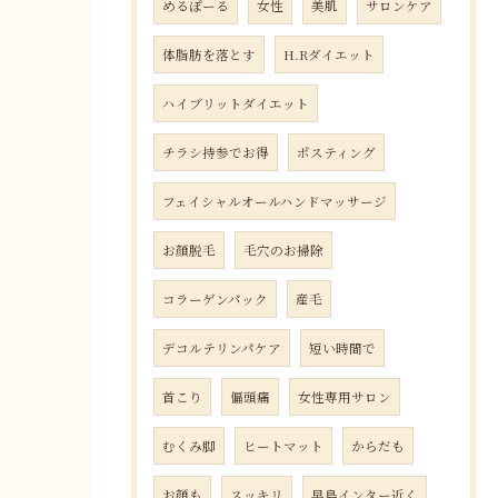
めるぽーる
女性
美肌
サロンケア
体脂肪を落とす
H.Rダイエット
ハイブリットダイエット
チラシ持参でお得
ポスティング
フェイシャルオールハンドマッサージ
お顔脱毛
毛穴のお掃除
コラーゲンパック
産毛
デコルテリンパケア
短い時間で
首こり
偏頭痛
女性専用サロン
むくみ脚
ヒートマット
からだも
お顔も
スッキリ
早島インター近く