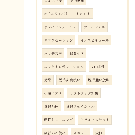
メルポール
脱毛感想
オイルリンパトリートメント
リンパドレナージュ
フェイシャル
リラクゼーション
イノスピキュール
ハリ美容液
保湿ケア
エレクトロポレーション
VIO脱毛
効果
脱毛都度払い
脱毛通い放題
小顔エステ
リフトアップ効果
倉敷西田
倉敷フェイシャル
顔筋トレーニング
トライアルセット
旅行のお供に
メニュー
安価