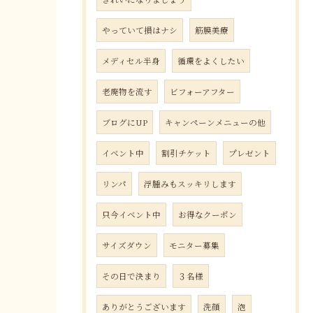
やっていて損はナシ
筋膜美療
メディセル半身
循環をよくしたい
老廃物を流す
ビフォーアフター
ブログにUP
キャンペーンメニューの他
イベント中
割引チケット
プレゼント
リンパ
浮腫みもスッキリします
只今イベント中
お得なクーポン
サイズダウン
モニター募集
その日で決まり
３名様
ありがとうございます
洗顔
泡