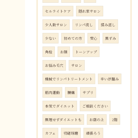
セルライトケア
隠れ家サロン
少人数サロン
リンパ流し
揉み返し
少ない
初めての方
安心
黒ずみ
角栓
お顔
トーンアップ
お悩み毛穴
サロン
機械でリンパトリートメント
辛い浮腫み
筋肉運動
腰痛
サプリ
本気でダイエット
ご相談ください
無理せずダイエットも
お店の上
2階
カフェ
切磋琢磨
頑張ろう