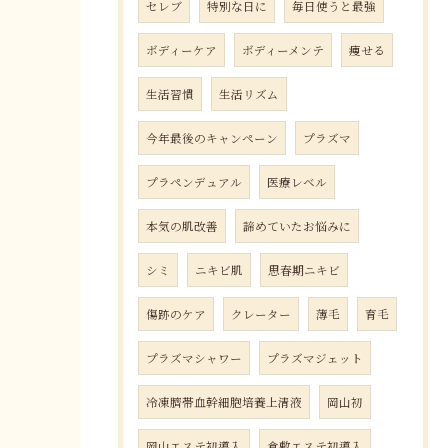
セレブ
特別な日に
毎日使うと最強
ボディーケア
ボディーメンテ
痩せる
生活習慣
生活リズム
今年最後のキャンペーン
プラズマ
プラペンデュアル
医療レベル
本気の肌改善
諦めていたお悩みに
シミ
ニキビ肌
思春期ニキビ
傷跡のケア
クレーター
薄毛
育毛
プラズマシャワー
プラズマジェット
冷凍臍帯血幹細胞培養上清液
岡山初
岡山エステ初導入
倉敷エステ初導入