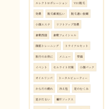
エレクトロポレーション
VIO脱毛
効果
脱毛都度払い
脱毛通い放題
小顔エステ
リフトアップ効果
倉敷西田
倉敷フェイシャル
顔筋トレーニング
トライアルセット
旅行のお供に
メニュー
安価
イベント
セルライト対策
小顔パック
オイルリンパ
トータルビューティー
からだの疲れ
冷え性
足のむくみ
足がだるい
着圧ソックス