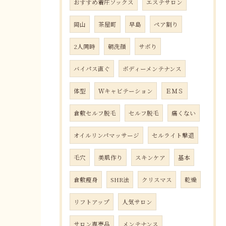
おすすめ着圧ソックス
エステサロン
岡山
茶屋町
早島
ペア割り
2人同時
朝洗顔
サボり
バイパス直ぐ
ボディーメンテナンス
体型
Ｗキャビテーション
ＥＭＳ
倉敷セルフ脱毛
セルフ脱毛
痛くない
オイルリンパマッサージ
セルライト撃退
毛穴
美肌作り
スキンケア
基本
倉敷瘦身
SHR法
クリスマス
乾燥
リフトアップ
人気サロン
サロン専売品
メンテナンス