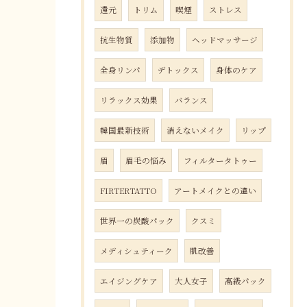
還元
トリム
喫煙
ストレス
抗生物質
添加物
ヘッドマッサージ
全身リンパ
デトックス
身体のケア
リラックス効果
バランス
韓国最新技術
消えないメイク
リップ
眉
眉毛の悩み
フィルタータトゥー
FIRTERTATTO
アートメイクとの違い
世界一の炭酸パック
クスミ
メディシュティーク
肌改善
エイジングケア
大人女子
高級パック