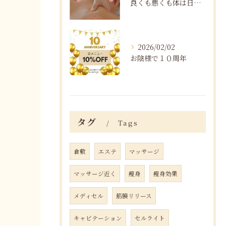
良くも悪くも体は日々変化する
2026/02/02
お陰様で１０周年
タグ
Tags
倉敷
エステ
マッサージ
マッサージ近く
瘦身
瘦身効果
メディセル
筋膜リリース
キャビテーション
セルライト