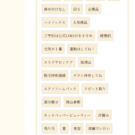
締め付けなし
沼る
必需品
ハイソックス
人気商品
ご予約は公式LINEがおすすめ
健康的
元気が１番
運動はしてね！
エステサロンケア
加須山
脱毛特別価格
チラシ持参してね
エクソソームパック
リピート割り
部分瘦せ
岡山倉敷
ホットペッパービューティー
浮腫み
残り毛
夏
美容
綺麗でいたい