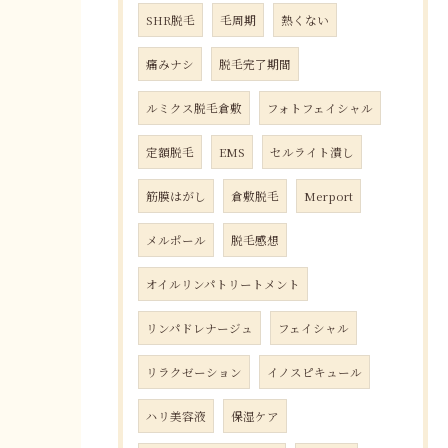
SHR脱毛
毛周期
熱くない
痛みナシ
脱毛完了期間
ルミクス脱毛倉敷
フォトフェイシャル
定額脱毛
EMS
セルライト潰し
筋膜はがし
倉敷脱毛
Merport
メルポール
脱毛感想
オイルリンパトリートメント
リンパドレナージュ
フェイシャル
リラクゼーション
イノスピキュール
ハリ美容液
保湿ケア