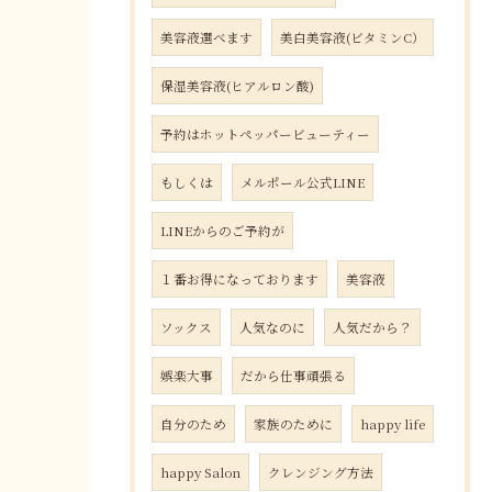
美容液選べます
美白美容液(ビタミンC）
保湿美容液(ヒアルロン酸)
予約はホットペッパービューティー
もしくは
メルポール公式LINE
LINEからのご予約が
１番お得になっております
美容液
ソックス
人気なのに
人気だから？
娯楽大事
だから仕事頑張る
自分のため
家族のために
happy life
happy Salon
クレンジング方法