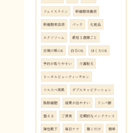
フェイスライン
幹細胞培養液
幹細胞美容液
パック
化粧品
エクソソーム
最短３週間ごと
日焼け肌OK
白毛OK
ほくろOK
予約が取りやすい
介護脱毛
トータルビューティーサロン
ツルスベ美肌
ダブルキャビテーション
脂肪細胞
結果が出やすい
リンパ節
整える
ご褒美
定期的なメンテナンス
弾性靴下
毎日ケア
履くだけ
簡単