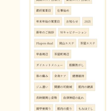
最終営業日
仕事始め
年末年始の営業日
お知らせ
2025
新年のご挨拶
Wキャビテーション
Plapen dual
岡山エステ
茶屋エステ
早島周辺
茶屋町周辺
ダイエットメニュー
筋膜剥がし
体の痛み
全身ケア
健康維持
ジム通い
関節の可動域
筋肉の硬直
長時間同じ姿勢
自律神経の乱れ
肩甲骨周り
筋肉の張り
もみほぐし