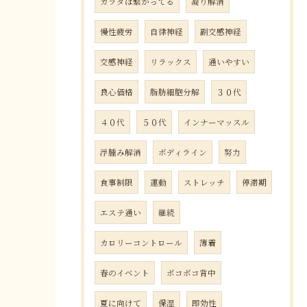
カラダは繋がってる
凝り解消
慢性疲労
自律神経
副交感神経
交感神経
リラックス
通いやすい
良心価格
脂肪細胞分解
３０代
４０代
５０代
インナーマッスル
浮腫み解消
ボディライン
努力
食事制限
運動
ストレッチ
停滞期
エステ通い
継続
カロリーコントロール
薄着
春のイベント
ボコボコ背中
夏に向けて
保湿
即効性