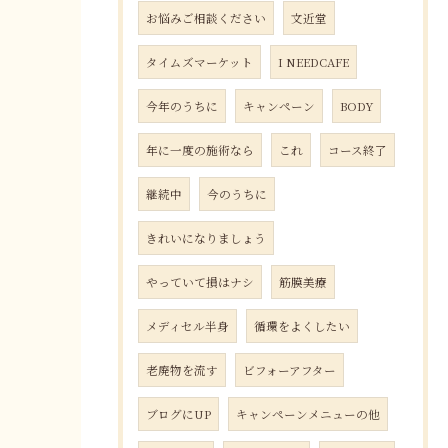
お悩みご相談ください
文近堂
タイムズマーケット
I NEEDCAFE
今年のうちに
キャンペーン
BODY
年に一度の施術なら
これ
コース終了
継続中
今のうちに
きれいになりましょう
やっていて損はナシ
筋膜美療
メディセル半身
循環をよくしたい
老廃物を流す
ビフォーアフター
ブログにUP
キャンペーンメニューの他