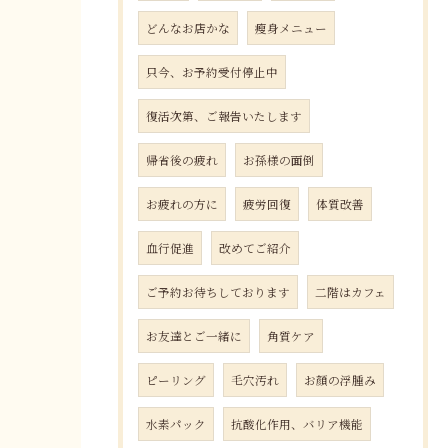
どんなお店かな
瘦身メニュー
只今、お予約受付停止中
復活次第、ご報告いたします
帰省後の疲れ
お孫様の面倒
お疲れの方に
疲労回復
体質改善
血行促進
改めてご紹介
ご予約お待ちしております
二階はカフェ
お友達とご一緒に
角質ケア
ピーリング
毛穴汚れ
お顔の浮腫み
水素パック
抗酸化作用、バリア機能