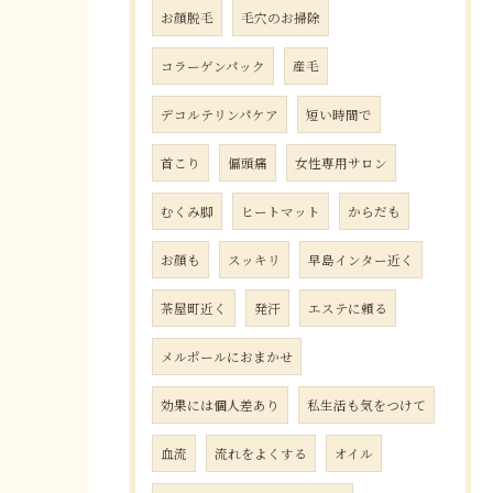
お顔脱毛
毛穴のお掃除
コラーゲンパック
産毛
デコルテリンパケア
短い時間で
首こり
偏頭痛
女性専用サロン
むくみ脚
ヒートマット
からだも
お顔も
スッキリ
早島インター近く
茶屋町近く
発汗
エステに頼る
メルポールにおまかせ
効果には個人差あり
私生活も気をつけて
血流
流れをよくする
オイル