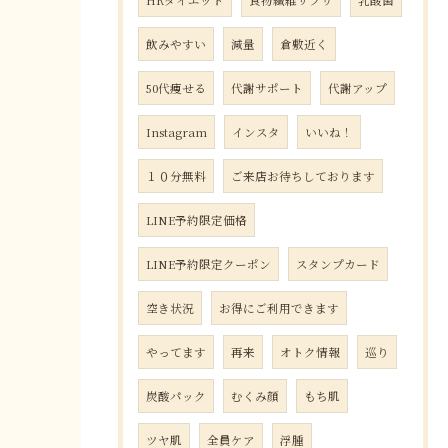
HRダイエット
食物繊維サプリ
乳酸菌
飲みやすい
減量
倉敷近く
50代痩せる
代謝サポート
代謝アップ
Instagram
インスタ
いいね！
１０分無料
ご来店お待ちしております
LINE予約限定価格
LINE予約限定クーポン
スタンプカード
空き状況
お得にご利用できます
やってます
再来
オトク情報
巡り
炭酸パック
むくみ顔
もち肌
ツヤ肌
全員ケア
浮腫