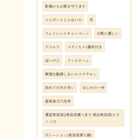
乾燥からお肌を守ります
メルポートじゃないの
笑
フェイシャルキャンペーン
お肌に優しい
デコルテ
メディセル1箇所付き
ぽいけど
アットホーム
無理な勧誘しないエステサロン
初めての方が多い
はじめの一歩
超音波毛穴洗浄
保湿美容液()美容液選べます 美白美容液(ビタ
ミンC)
ポレーション(美容液導入機)