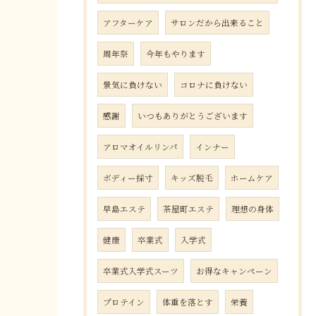
アフターケア
サロンだから出来ること
周年祭
今年もやります
景気に負けない
コロナに負けない
感謝
いつもありがとうございます
アロマオイルリンパ
インナー
ボディー採寸
キッズ脱毛
ホームケア
早島エステ
茶屋町エステ
理想の身体
健康
卒業式
入学式
卒業式入学式スーツ
お得なキャンペーン
プロテイン
体重を落とす
栄養