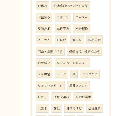
お休み
お迷惑おかけいたします
お盆休み
エアコン
クーラー
浮腫み足
血行不良
水分摂取
カリウム
日焼け
筋トレ
脂肪分解
岡山・倉敷エステ
頑張っているあなたの
お手伝い
キャンペーンメニュー
９月限定
ヘッド
顔
セルフケア
セルフマッサージ
毎日コツコツ
口コミ
サロン選び
電解水素水
水素水
酸化
身体のサビ
活性酸素