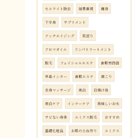
セルライト除去
結果重視
痩身
下半身
サプリメント
アンチエイジング
若返り
アロマオイル
リンパトリートメント
脱毛
フェイシャルエステ
倉敷市西田
早島インター
倉敷エステ
肩こり
全身マッサージ
美白
日焼け後
美白ケア
インナーケア
美味しいお水
サビない身体
ルミクス脱毛
おすすめ
基礎化粧品
お肌の土台作り
ルミクス