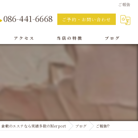
ご報告
086-441-6668
ご予約・お問い合わせ
アクセス
当店の特徴
ブログ
痩身
脱毛
フェイシャル
オイルリンパ
ボディ
倉敷のエステなら実績多数のMerport
ブログ
ご報告!?