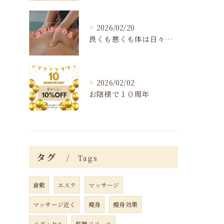
2026/02/20
良くも悪くも体は日々変化する
2026/02/02
お陰様で１０周年
タグ
Tags
倉敷
エステ
マッサージ
マッサージ近く
瘦身
瘦身効果
メディセル
筋膜リリース