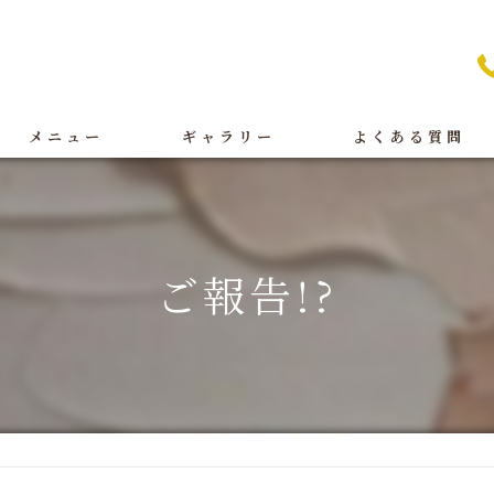
メニュー
ギャラリー
よくある質問
痩身
BeforeAfter
オイルリンパ
施術
ご報告!?
フェイシャル
店舗案内
ブライダル
脱毛