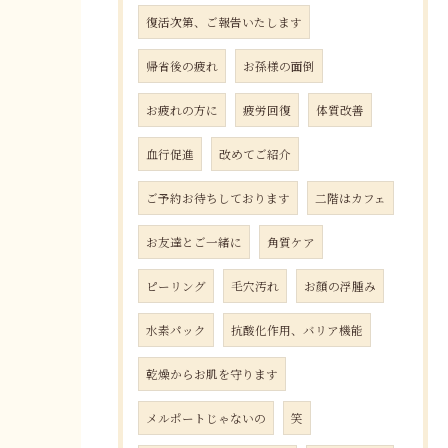
復活次第、ご報告いたします
帰省後の疲れ
お孫様の面倒
お疲れの方に
疲労回復
体質改善
血行促進
改めてご紹介
ご予約お待ちしております
二階はカフェ
お友達とご一緒に
角質ケア
ピーリング
毛穴汚れ
お顔の浮腫み
水素パック
抗酸化作用、バリア機能
乾燥からお肌を守ります
メルポートじゃないの
笑