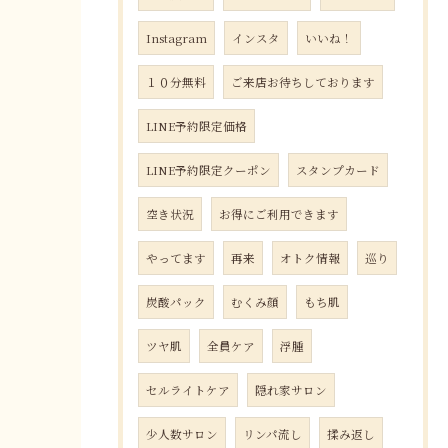
Instagram
インスタ
いいね！
１０分無料
ご来店お待ちしております
LINE予約限定価格
LINE予約限定クーポン
スタンプカード
空き状況
お得にご利用できます
やってます
再来
オトク情報
巡り
炭酸パック
むくみ顔
もち肌
ツヤ肌
全員ケア
浮腫
セルライトケア
隠れ家サロン
少人数サロン
リンパ流し
揉み返し