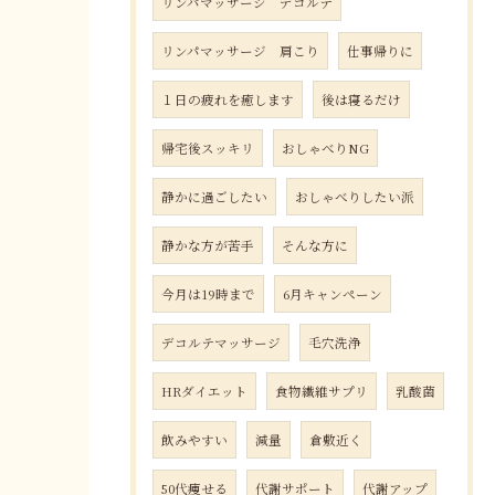
リンパマッサージ デコルテ
リンパマッサージ 肩こり
仕事帰りに
１日の疲れを癒します
後は寝るだけ
帰宅後スッキリ
おしゃべりNG
静かに過ごしたい
おしゃべりしたい派
静かな方が苦手
そんな方に
今月は19時まで
6月キャンペーン
デコルテマッサージ
毛穴洗浄
HRダイエット
食物繊維サプリ
乳酸菌
飲みやすい
減量
倉敷近く
50代痩せる
代謝サポート
代謝アップ