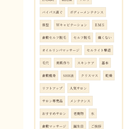
バイパス直ぐ
ボディーメンテナンス
体型
Ｗキャビテーション
ＥＭＳ
倉敷セルフ脱毛
セルフ脱毛
痛くない
オイルリンパマッサージ
セルライト撃退
毛穴
美肌作り
スキンケア
基本
倉敷瘦身
SHR法
クリスマス
乾燥
リフトアップ
人気サロン
サロン専売品
メンテナンス
おすすめサロン
老廃物
水
倉敷マッサージ
誕生日
ご挨拶