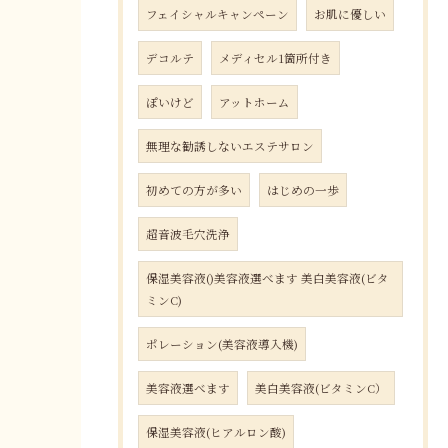
フェイシャルキャンペーン
お肌に優しい
デコルテ
メディセル1箇所付き
ぽいけど
アットホーム
無理な勧誘しないエステサロン
初めての方が多い
はじめの一歩
超音波毛穴洗浄
保湿美容液()美容液選べます 美白美容液(ビタ
ミンC)
ポレーション(美容液導入機)
美容液選べます
美白美容液(ビタミンC）
保湿美容液(ヒアルロン酸)