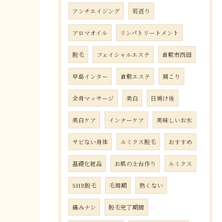
アンチエイジング
若返り
アロマオイル
リンパトリートメント
脱毛
フェイシャルエステ
倉敷市西田
早島インター
倉敷エステ
肩こり
全身マッサージ
美白
日焼け後
美白ケア
インナーケア
美味しいお水
サビない身体
ルミクス脱毛
おすすめ
基礎化粧品
お肌の土台作り
ルミクス
SHR脱毛
毛周期
熱くない
痛みナシ
脱毛完了期間