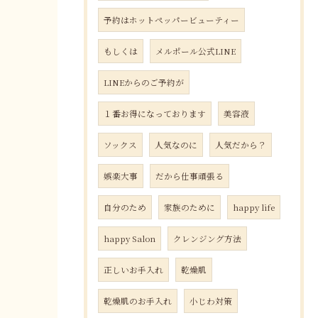
予約はホットペッパービューティー
もしくは
メルポール公式LINE
LINEからのご予約が
１番お得になっております
美容液
ソックス
人気なのに
人気だから？
娯楽大事
だから仕事頑張る
自分のため
家族のために
happy life
happy Salon
クレンジング方法
正しいお手入れ
乾燥肌
乾燥肌のお手入れ
小じわ対策