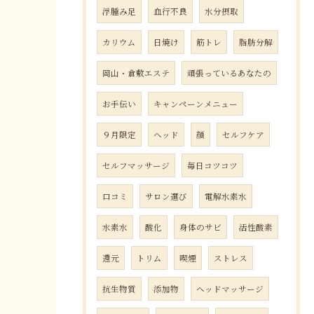
浮腫み足
血行不良
水分摂取
カリウム
日焼け
筋トレ
脂肪分解
岡山・倉敷エステ
頑張っているあなたの
お手伝い
キャンペーンメニュー
９月限定
ヘッド
顔
セルフケア
セルフマッサージ
毎日コツコツ
口コミ
サロン選び
電解水素水
水素水
酸化
身体のサビ
活性酸素
還元
トリム
喫煙
ストレス
抗生物質
添加物
ヘッドマッサージ