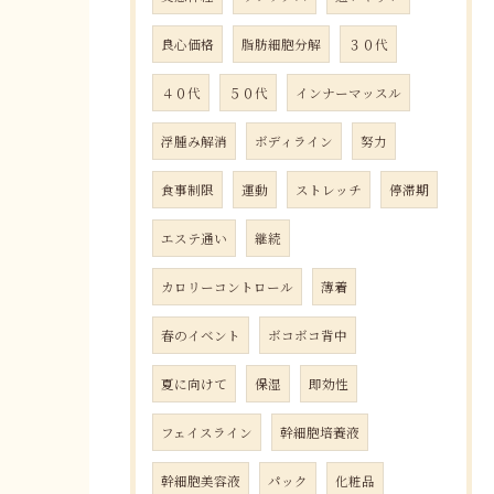
良心価格
脂肪細胞分解
３０代
４０代
５０代
インナーマッスル
浮腫み解消
ボディライン
努力
食事制限
運動
ストレッチ
停滞期
エステ通い
継続
カロリーコントロール
薄着
春のイベント
ボコボコ背中
夏に向けて
保湿
即効性
フェイスライン
幹細胞培養液
幹細胞美容液
パック
化粧品