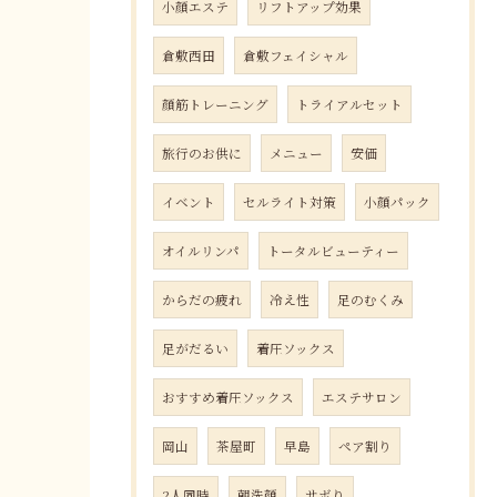
小顔エステ
リフトアップ効果
倉敷西田
倉敷フェイシャル
顔筋トレーニング
トライアルセット
旅行のお供に
メニュー
安価
イベント
セルライト対策
小顔パック
オイルリンパ
トータルビューティー
からだの疲れ
冷え性
足のむくみ
足がだるい
着圧ソックス
おすすめ着圧ソックス
エステサロン
岡山
茶屋町
早島
ペア割り
2人同時
朝洗顔
サボり