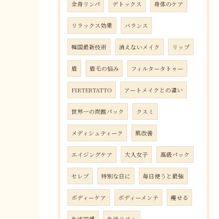
全身リンパ
デトックス
身体のケア
リラックス効果
バランス
韓国最新技術
消えないメイク
リップ
眉
眉毛の悩み
フィルタータトゥー
FIRTERTATTO
アートメイクとの違い
世界一の炭酸パック
クスミ
メディシュティーク
肌改善
エイジングケア
大人女子
高級パック
セレブ
特別な日に
毎日使うと最強
ボディーケア
ボディーメンテ
痩せる