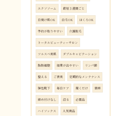
エクソソーム
最短３週間ごと
日焼け肌OK
白毛OK
ほくろOK
予約が取りやすい
介護脱毛
トータルビューティーサロン
ツルスベ美肌
ダブルキャビテーション
脂肪細胞
結果が出やすい
リンパ節
整える
ご褒美
定期的なメンテナンス
弾性靴下
毎日ケア
履くだけ
簡単
締め付けなし
沼る
必需品
ハイソックス
人気商品