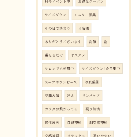
只今イベント中
お得なクーポン
サイズダウン
モニター募集
その日で決まり
３名様
ありがとうございます
洗顔
泡
乗せるだけ
オススメ
サロンでも使用中
サイズダウン2カ月集中
スーツやワンピース
写真撮影
浮腫み顔
冷え
リンパケア
カラダは繋がってる
凝り解消
慢性疲労
自律神経
副交感神経
交感神経
リラックス
通いやすい