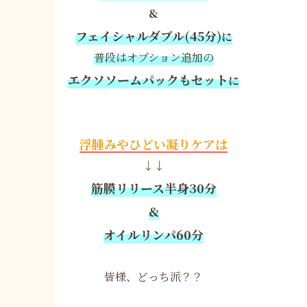
&
フェイシャルダブル(45分)
に
普段はオプション追加の
エクソソームパックもセット
に
浮腫みやひどい凝りケアは
↓↓
筋膜リリース半身30分
&
オイルリンパ60分
皆様、どっち派？？