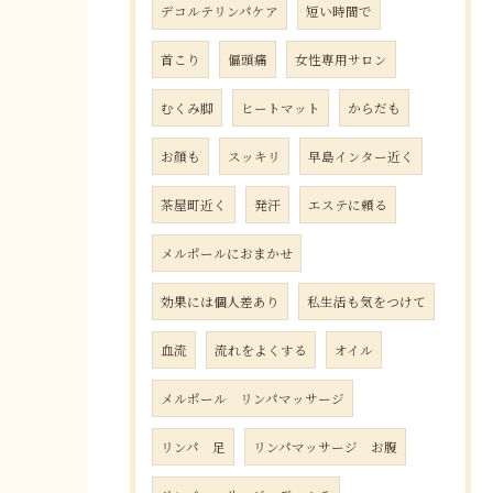
デコルテリンパケア
短い時間で
首こり
偏頭痛
女性専用サロン
むくみ脚
ヒートマット
からだも
お顔も
スッキリ
早島インター近く
茶屋町近く
発汗
エステに頼る
メルポールにおまかせ
効果には個人差あり
私生活も気をつけて
血流
流れをよくする
オイル
メルポール リンパマッサージ
リンパ 足
リンパマッサージ お腹