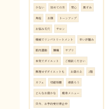
少ない
初めての方
安心
黒ずみ
角栓
お顔
トーンアップ
お悩み毛穴
サロン
機械でリンパトリートメント
辛い浮腫み
筋肉運動
腰痛
サプリ
本気でダイエット
ご相談ください
無理せずダイエットも
お店の上
2階
カフェ
切磋琢磨
頑張ろう
どんなお店かな
瘦身メニュー
只今、お予約受付停止中