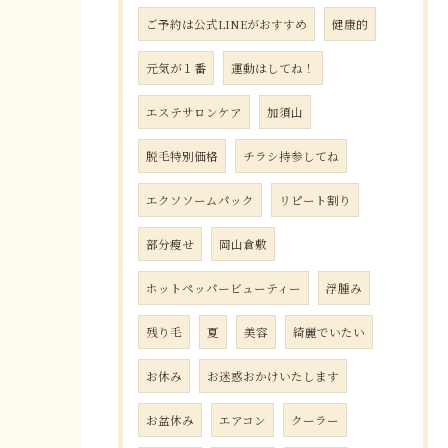
ご予約は公式LINEがおすすめ
健康的
元気が１番
運動はしてね！
エステサロンケア
加須山
脱毛特別価格
チラシ持参してね
エクソソームパック
リピート割り
部分瘦せ
岡山倉敷
ホットペッパービューティー
浮腫み
残り毛
夏
美容
綺麗でいたい
お休み
お迷惑おかけいたします
お盆休み
エアコン
クーラー