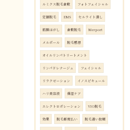
ルミクス脱毛倉敷
フォトフェイシャル
定額脱毛
EMS
セルライト潰し
筋膜はがし
倉敷脱毛
Merport
メルポール
脱毛感想
オイルリンパトリートメント
リンパドレナージュ
フェイシャル
リラクゼーション
イノスピキュール
ハリ美容液
保湿ケア
エレクトロポレーション
VIO脱毛
効果
脱毛都度払い
脱毛通い放題